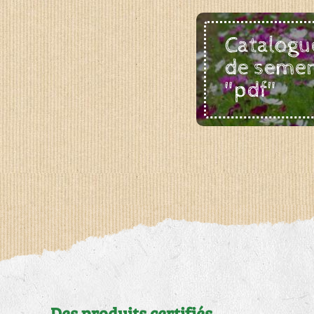
Catalogu
de seme
"pdf"
Des produits certifiés