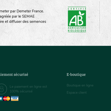
meter par Demeter France.
st agréée par le SEMAE
ire et diffuser des semences
iement sécurisé
E-boutique
Boutique en ligne
Le paiement en ligne est
100% sécurisé
Espace client