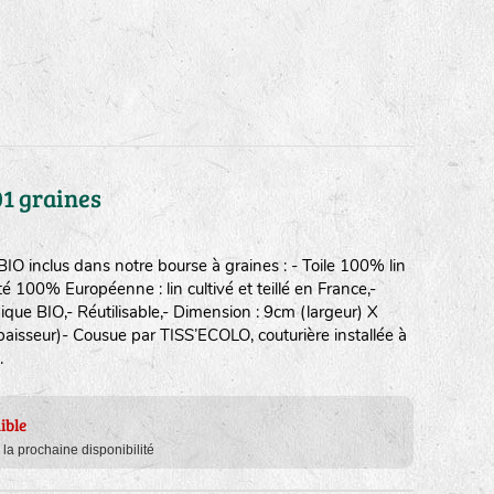
01 graines
O inclus dans notre bourse à graines : - Toile 100% lin
té 100% Européenne : lin cultivé et teillé en France,-
e BIO,- Réutilisable,- Dimension : 9cm (largeur) X
isseur)- Cousue par TISS’ECOLO, couturière installée à
.
ible
e la prochaine disponibilité