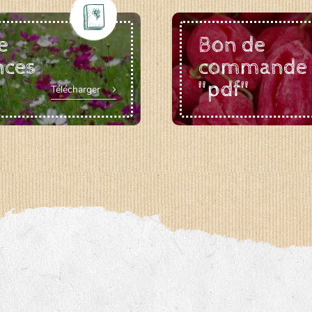
e
Bon de
nces
commande
"pdf"
Télécharger