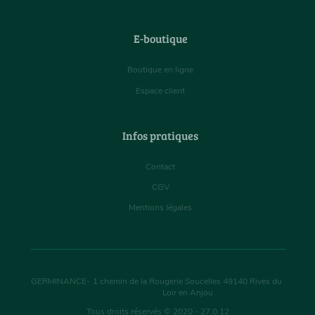
E-boutique
Boutique en ligne
Espace client
Infos pratiques
Contact
CGV
Mentions légales
GERMINANCE
-
1 chemin de la Rougerie Soucelles
49140
Rives du
Loir en Anjou
Tous droits réservés © 2020 - 27.0.12