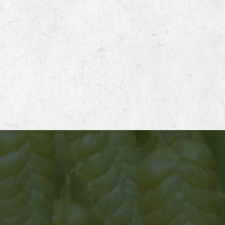
ATELIER 1
Mise en place des productions de semences
Germinance travaille avec un réseau d’une cinquantaine
de productrices et producteurs français en agriculture
biologique, sur des petites fermes à taille humaine. Chaque
hiver nous établissons en concertation avec eux le
planning de nos productions pour les 2 années à venir.
Nous adaptons notre demande selon leurs souhaits et
leurs possibilités. Nous privilégions une relation d’égale à
égale, basée sur le respect, les échanges et l’entraide.
Nous visons une rémunération la plus élevée possible pour
leur travail afin de pérenniser leur ferme et d’améliorer leur
cadre de vie.