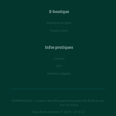
E-boutique
Boutique en ligne
Espace client
Infos pratiques
Contact
CGV
Mentions légales
GERMINANCE
-
1 chemin de la Rougerie Soucelles
49140
Rives du
Loir en Anjou
Tous droits réservés © 2020 - 27.0.12