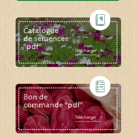
Catalogue
de semences
"pdf"
Télécharger
Bon de
commande "pdf"
Télécharger