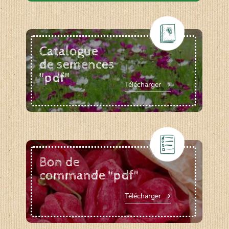
Catalogue
de semences
"pdf"
Télécharger
Bon de
commande "pdf"
Télécharger