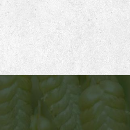
ATELIER 1
Mise en place des productions de semences
Germinance travaille avec un réseau d’une cinquantaine
de productrices et producteurs français en agriculture
biologique, sur des petites fermes à taille humaine. Chaque
hiver nous établissons en concertation avec eux le
planning de nos productions pour les 2 années à venir.
Nous adaptons notre demande selon leurs souhaits et
leurs possibilités. Nous privilégions une relation d’égale à
égale, basée sur le respect, les échanges et l’entraide.
Nous visons une rémunération la plus élevée possible pour
leur travail afin de pérenniser leur ferme et d’améliorer leur
cadre de vie.