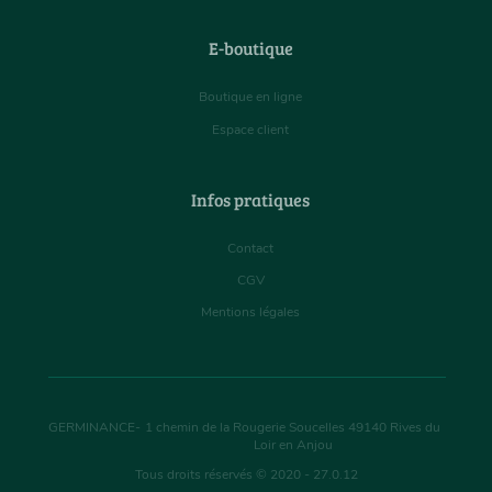
E-boutique
Boutique en ligne
Espace client
Infos pratiques
Contact
CGV
Mentions légales
GERMINANCE
-
1 chemin de la Rougerie Soucelles
49140
Rives du
Loir en Anjou
Tous droits réservés © 2020 - 27.0.12