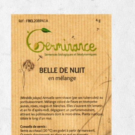
haies
zone sauvage
mare
tas de compost
fleurs
animaux domestiques