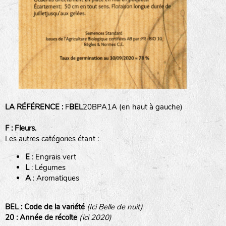
animaux sauvages
biodiversité cultivée
LA RÉFÉRENCE :
F
BEL
20BPA1A (en haut à gauche)
F : Fleurs.
Les autres catégories étant :
E
: Engrais vert
L
: Légumes
A
: Aromatiques
BEL : Code de la variété
(Ici Belle de nuit)
20 : Année de récolte
(ici 2020)