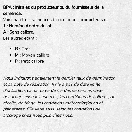
BPA : Initiales du producteur ou du fournisseur de la
semence.
Voir chapitre « semences bio » et « nos producteurs »
BINGENHEIMER SAATGUT (BGH)
1 : Numéro d’ordre du lot
A : Sans calibre.
Les autres étant :
www.bingenheimersaatgut.de
DE BOLSTER (DBO)
G
: Gros
Légumes feuilles
M
: Moyen calibre
www.bolster.nl
P
: Petit calibre
GRAINE DEL PAÏS (GDP)
Nous indiquons également le dernier taux de germination
et sa date de réalisation. Il n’y a pas de date limite
www.grainesdelpais.com
d’utilisation, car la durée de vie des semences varie
Légumes racines
JARDIN EN’VIE (JEV)
beaucoup selon les espèces, les conditions de cultures, de
récolte, de triage, les conditions météorologiques et
Plantes aromatiques
planétaires. Elle varie aussi selon les conditions de
stockage chez nous puis chez vous.
LA BOITE A GRAINES (LBAG)