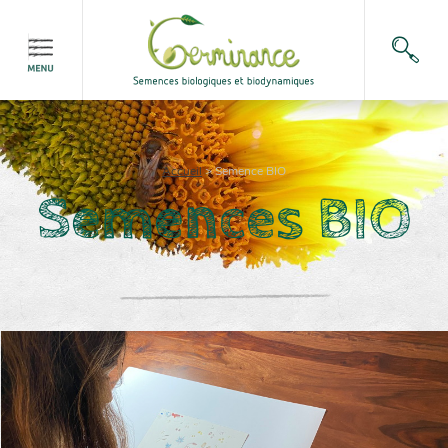
Accueil
>
Semence BIO
Semences BIO