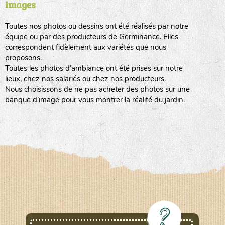
Images
Toutes nos photos ou dessins ont été réalisés par notre
www.laboiteagraines.com
équipe ou par des producteurs de Germinance. Elles
L’AUBEPIN (PDO)
correspondent fidèlement aux variétés que nous
proposons.
Toutes les photos d’ambiance ont été prises sur notre
www.aubepin.fr
lieux, chez nos salariés ou chez nos producteurs.
LE BIAU GERME (LBG)
Nous choisissons de ne pas acheter des photos sur une
banque d’image pour vous montrer la réalité du jardin.
www.biaugerme.com
SATIVA RHEINAU (SAD)
www.sativa-
rheinau.ch
SEMAILLES (SEM)
www.semaille.com