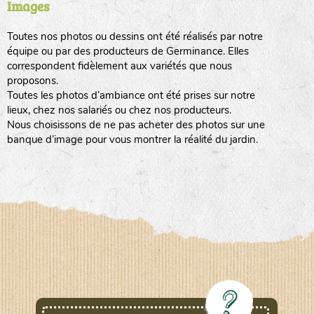
Images
Toutes nos photos ou dessins ont été réalisés par notre
www.laboiteagraines.com
équipe ou par des producteurs de Germinance. Elles
L’AUBEPIN (PDO)
correspondent fidèlement aux variétés que nous
proposons.
Toutes les photos d’ambiance ont été prises sur notre
www.aubepin.fr
lieux, chez nos salariés ou chez nos producteurs.
LE BIAU GERME (LBG)
Nous choisissons de ne pas acheter des photos sur une
banque d’image pour vous montrer la réalité du jardin.
www.biaugerme.com
SATIVA RHEINAU (SAD)
www.sativa-
rheinau.ch
SEMAILLES (SEM)
www.semaille.com