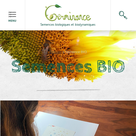
Accueil
>
Semence BIO
Semences BIO