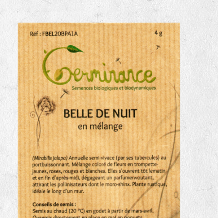
haies
zone sauvage
mare
tas de compost
fleurs
animaux domestiques