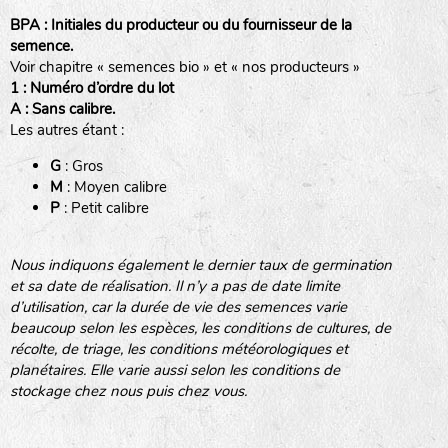
BPA : Initiales du producteur ou du fournisseur de la
semence.
Voir chapitre « semences bio » et « nos producteurs »
BINGENHEIMER SAATGUT (BGH)
1 : Numéro d’ordre du lot
A : Sans calibre.
Les autres étant :
www.bingenheimersaatgut.de
DE BOLSTER (DBO)
G
: Gros
Légumes feuilles
M
: Moyen calibre
www.bolster.nl
P
: Petit calibre
GRAINE DEL PAÏS (GDP)
Nous indiquons également le dernier taux de germination
et sa date de réalisation. Il n’y a pas de date limite
www.grainesdelpais.com
d’utilisation, car la durée de vie des semences varie
Légumes racines
JARDIN EN’VIE (JEV)
beaucoup selon les espèces, les conditions de cultures, de
récolte, de triage, les conditions météorologiques et
Plantes aromatiques
planétaires. Elle varie aussi selon les conditions de
stockage chez nous puis chez vous.
LA BOITE A GRAINES (LBAG)