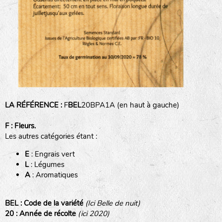
animaux sauvages
biodiversité cultivée
LA RÉFÉRENCE :
F
BEL
20BPA1A (en haut à gauche)
F : Fleurs.
Les autres catégories étant :
E
: Engrais vert
L
: Légumes
A
: Aromatiques
BEL : Code de la variété
(Ici Belle de nuit)
20 : Année de récolte
(ici 2020)