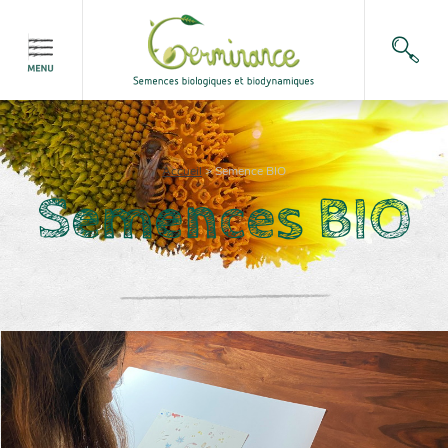
Accueil
>
Semence BIO
Semences BIO