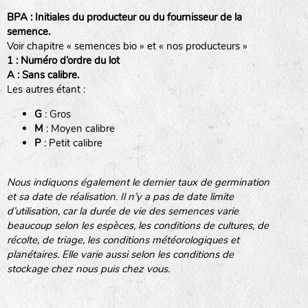
BPA : Initiales du producteur ou du fournisseur de la
semence.
Voir chapitre « semences bio » et « nos producteurs »
BINGENHEIMER SAATGUT (BGH)
1 : Numéro d’ordre du lot
A : Sans calibre.
Les autres étant :
www.bingenheimersaatgut.de
DE BOLSTER (DBO)
G
: Gros
Légumes feuilles
M
: Moyen calibre
www.bolster.nl
P
: Petit calibre
GRAINE DEL PAÏS (GDP)
Nous indiquons également le dernier taux de germination
et sa date de réalisation. Il n’y a pas de date limite
www.grainesdelpais.com
d’utilisation, car la durée de vie des semences varie
Légumes racines
JARDIN EN’VIE (JEV)
beaucoup selon les espèces, les conditions de cultures, de
récolte, de triage, les conditions météorologiques et
Plantes aromatiques
planétaires. Elle varie aussi selon les conditions de
stockage chez nous puis chez vous.
LA BOITE A GRAINES (LBAG)