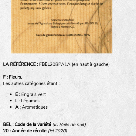
animaux sauvages
biodiversité cultivée
LA RÉFÉRENCE :
F
BEL
20BPA1A (en haut à gauche)
F : Fleurs.
Les autres catégories étant :
E
: Engrais vert
L
: Légumes
A
: Aromatiques
BEL : Code de la variété
(Ici Belle de nuit)
20 : Année de récolte
(ici 2020)