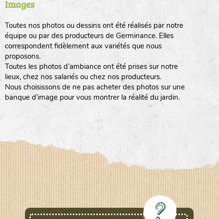
Images
Toutes nos photos ou dessins ont été réalisés par notre
www.laboiteagraines.com
équipe ou par des producteurs de Germinance. Elles
L’AUBEPIN (PDO)
correspondent fidèlement aux variétés que nous
proposons.
Toutes les photos d’ambiance ont été prises sur notre
www.aubepin.fr
lieux, chez nos salariés ou chez nos producteurs.
LE BIAU GERME (LBG)
Nous choisissons de ne pas acheter des photos sur une
banque d’image pour vous montrer la réalité du jardin.
www.biaugerme.com
SATIVA RHEINAU (SAD)
www.sativa-
rheinau.ch
SEMAILLES (SEM)
www.semaille.com