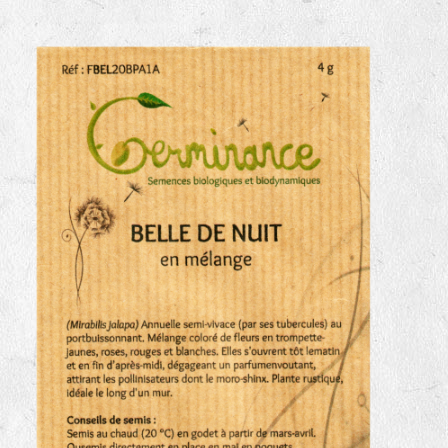
haies
zone sauvage
mare
tas de compost
fleurs
animaux domestiques