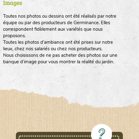
Images
Toutes nos photos ou dessins ont été réalisés par notre
www.laboiteagraines.com
équipe ou par des producteurs de Germinance. Elles
L’AUBEPIN (PDO)
correspondent fidèlement aux variétés que nous
proposons.
Toutes les photos d’ambiance ont été prises sur notre
www.aubepin.fr
lieux, chez nos salariés ou chez nos producteurs.
LE BIAU GERME (LBG)
Nous choisissons de ne pas acheter des photos sur une
banque d’image pour vous montrer la réalité du jardin.
www.biaugerme.com
SATIVA RHEINAU (SAD)
www.sativa-
rheinau.ch
SEMAILLES (SEM)
www.semaille.com