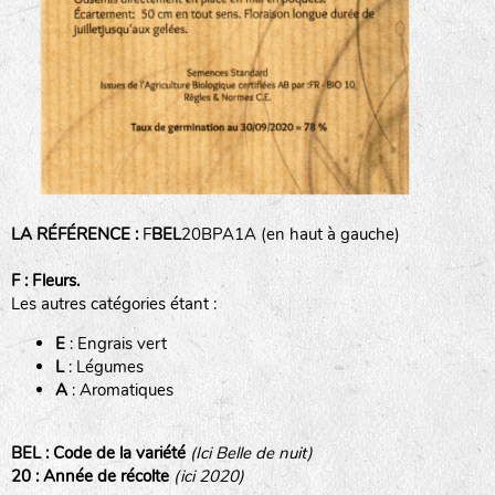
animaux sauvages
biodiversité cultivée
LA RÉFÉRENCE :
F
BEL
20BPA1A (en haut à gauche)
F : Fleurs.
Les autres catégories étant :
E
: Engrais vert
L
: Légumes
A
: Aromatiques
BEL : Code de la variété
(Ici Belle de nuit)
20 : Année de récolte
(ici 2020)