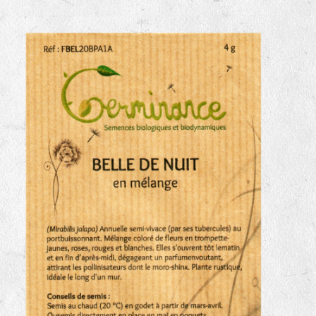
haies
zone sauvage
mare
tas de compost
fleurs
animaux domestiques