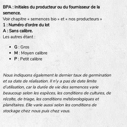
BPA : Initiales du producteur ou du fournisseur de la
semence.
Voir chapitre « semences bio » et « nos producteurs »
BINGENHEIMER SAATGUT (BGH)
1 : Numéro d’ordre du lot
A : Sans calibre.
Les autres étant :
www.bingenheimersaatgut.de
DE BOLSTER (DBO)
G
: Gros
Légumes feuilles
M
: Moyen calibre
www.bolster.nl
P
: Petit calibre
GRAINE DEL PAÏS (GDP)
Nous indiquons également le dernier taux de germination
et sa date de réalisation. Il n’y a pas de date limite
www.grainesdelpais.com
d’utilisation, car la durée de vie des semences varie
Légumes racines
JARDIN EN’VIE (JEV)
beaucoup selon les espèces, les conditions de cultures, de
récolte, de triage, les conditions météorologiques et
Plantes aromatiques
planétaires. Elle varie aussi selon les conditions de
stockage chez nous puis chez vous.
LA BOITE A GRAINES (LBAG)