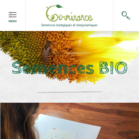
Accueil
>
Semence BIO
Semences BIO