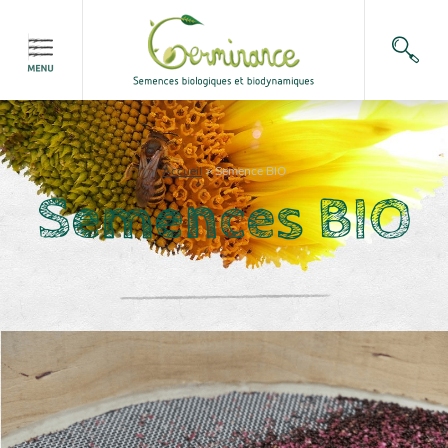
Accueil
>
Semence BIO
Semences BIO