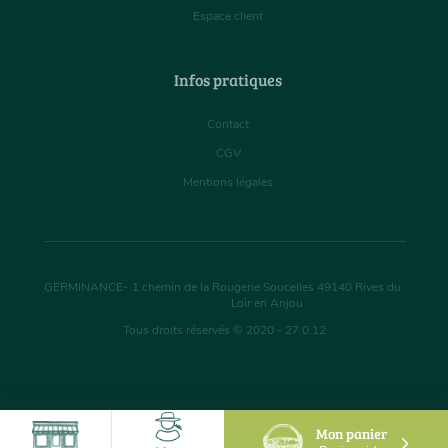
Espace client
Infos pratiques
Contact
CGV
Mentions légales
GERMINANCE
-
1 chemin de la Rougerie Soucelles
49140
Rives du
Loir en Anjou
Tous droits réservés © 2020 - 27.0.12
Mon panier