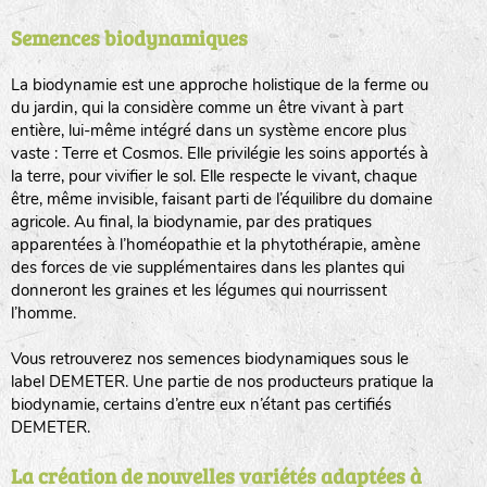
Semences biodynamiques
animaux sauvages
biodiversité cultivée
La biodynamie est une approche holistique de la ferme ou
du jardin, qui la considère comme un être vivant à part
entière, lui-même intégré dans un système encore plus
vaste : Terre et Cosmos. Elle privilégie les soins apportés à
la terre, pour vivifier le sol. Elle respecte le vivant, chaque
être, même invisible, faisant parti de l’équilibre du domaine
agricole. Au final, la biodynamie, par des pratiques
LA RÉFÉRENCE :
F
BEL
20BPA1A (en haut à gauche)
apparentées à l’homéopathie et la phytothérapie, amène
des forces de vie supplémentaires dans les plantes qui
F : Fleurs.
donneront les graines et les légumes qui nourrissent
Les autres catégories étant :
l’homme.
E
: Engrais vert
Vous retrouverez nos semences biodynamiques sous le
L
: Légumes
label DEMETER. Une partie de nos producteurs pratique la
A
: Aromatiques
biodynamie, certains d’entre eux n’étant pas certifiés
DEMETER.
BEL : Code de la variété
(Ici Belle de nuit)
20 : Année de récolte
(ici 2020)
La création de nouvelles variétés adaptées à