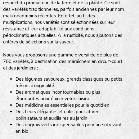
respect du producteur, de la terre et de la plante. Ce sont
des variétés traditionnelles, parfois anciennes par leur nom
haies
mais néanmoins récentes. En effet, au fil des
multiplications, nos variétés sont sélectionnées sur leur
zone sauvage
résistance et leur adaptabilité aux conditions
pédoclimatiques actuelles. A la rusticité, nous ajoutons des
critères de sélections sur la saveur.
mare
Nous vous proposons une gamme diversifiée de plus de
700 variétés, à destination des maraîchers en circuit-court
et des jardiniers :
Des légumes savoureux, grands classiques ou petits
tas de compost
trésors d’originalité
Des aromatiques incontournables ou plus
étonnantes pour épicer votre cuisine
Des médicinales essentielles pour le quotidien
fleurs
Des fleurs élégantes et utiles pour attirer
pollinisateurs et auxiliaires au jardin
animaux domestiques
Des engrais verts indispensables pour un sol vivant
en bio