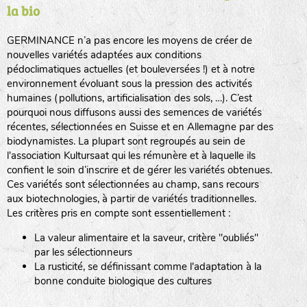
la bio
BPA : Initiales du producteur ou du fournisseur de la
semence.
GERMINANCE n’a pas encore les moyens de créer de
BINGENHEIMER SAATGUT (BGH)
nouvelles variétés adaptées aux conditions
1 : Numéro d’ordre du lot
pédoclimatiques actuelles (et bouleversées !) et à notre
A : Sans calibre.
environnement évoluant sous la pression des activités
www.bingenheimersaatgut.de
humaines (pollutions, artificialisation des sols, …). C’est
DE BOLSTER (DBO)
pourquoi nous diffusons aussi des semences de variétés
G
: Gros
Légumes feuilles
récentes, sélectionnées en Suisse et en Allemagne par des
M
: Moyen calibre
www.bolster.nl
biodynamistes. La plupart sont regroupés au sein de
P
: Petit calibre
GRAINE DEL PAÏS (GDP)
l'association Kultursaat qui les rémunère et à laquelle ils
confient le soin d’inscrire et de gérer les variétés obtenues.
Ces variétés sont sélectionnées au champ, sans recours
aux biotechnologies, à partir de variétés traditionnelles.
www.grainesdelpais.com
Légumes racines
Les critères pris en compte sont essentiellement :
JARDIN EN’VIE (JEV)
La valeur alimentaire et la saveur, critère "oubliés"
Plantes aromatiques
par les sélectionneurs
La rusticité, se définissant comme l'adaptation à la
bonne conduite biologique des cultures
LA BOITE A GRAINES (LBAG)