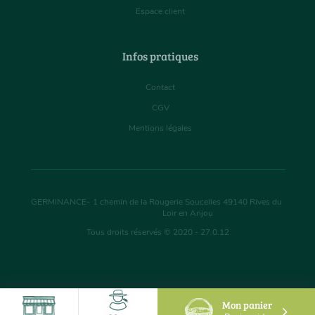
Espace client
Infos pratiques
Contact
CGV
Mentions légales
GERMINANCE
-
1 chemin de la Rougerie Soucelles
49140
Rives du
Loir en Anjou
Tous droits réservés © 2020 - 27.0.12
Mon panier