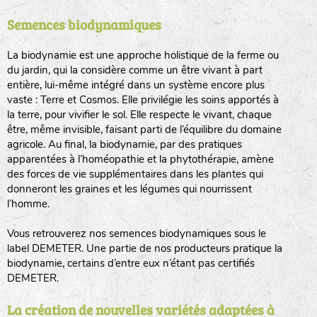
Semences biodynamiques
animaux sauvages
biodiversité cultivée
La biodynamie est une approche holistique de la ferme ou
du jardin, qui la considère comme un être vivant à part
entière, lui-même intégré dans un système encore plus
vaste : Terre et Cosmos. Elle privilégie les soins apportés à
la terre, pour vivifier le sol. Elle respecte le vivant, chaque
être, même invisible, faisant parti de l’équilibre du domaine
agricole. Au final, la biodynamie, par des pratiques
LA RÉFÉRENCE :
F
BEL
20BPA1A (en haut à gauche)
apparentées à l’homéopathie et la phytothérapie, amène
des forces de vie supplémentaires dans les plantes qui
F : Fleurs.
donneront les graines et les légumes qui nourrissent
Les autres catégories étant :
l’homme.
E
: Engrais vert
Vous retrouverez nos semences biodynamiques sous le
L
: Légumes
label DEMETER. Une partie de nos producteurs pratique la
A
: Aromatiques
biodynamie, certains d’entre eux n’étant pas certifiés
DEMETER.
BEL : Code de la variété
(Ici Belle de nuit)
20 : Année de récolte
(ici 2020)
La création de nouvelles variétés adaptées à