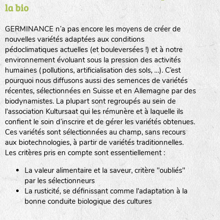
la bio
BPA : Initiales du producteur ou du fournisseur de la
semence.
GERMINANCE n’a pas encore les moyens de créer de
BINGENHEIMER SAATGUT (BGH)
nouvelles variétés adaptées aux conditions
1 : Numéro d’ordre du lot
pédoclimatiques actuelles (et bouleversées !) et à notre
A : Sans calibre.
environnement évoluant sous la pression des activités
www.bingenheimersaatgut.de
humaines (pollutions, artificialisation des sols, …). C’est
DE BOLSTER (DBO)
pourquoi nous diffusons aussi des semences de variétés
G
: Gros
Légumes feuilles
récentes, sélectionnées en Suisse et en Allemagne par des
M
: Moyen calibre
www.bolster.nl
biodynamistes. La plupart sont regroupés au sein de
P
: Petit calibre
GRAINE DEL PAÏS (GDP)
l'association Kultursaat qui les rémunère et à laquelle ils
confient le soin d’inscrire et de gérer les variétés obtenues.
Ces variétés sont sélectionnées au champ, sans recours
aux biotechnologies, à partir de variétés traditionnelles.
www.grainesdelpais.com
Légumes racines
Les critères pris en compte sont essentiellement :
JARDIN EN’VIE (JEV)
La valeur alimentaire et la saveur, critère "oubliés"
Plantes aromatiques
par les sélectionneurs
La rusticité, se définissant comme l'adaptation à la
bonne conduite biologique des cultures
LA BOITE A GRAINES (LBAG)