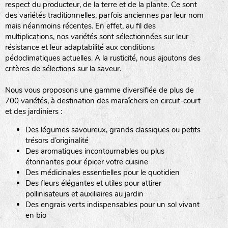
respect du producteur, de la terre et de la plante. Ce sont
des variétés traditionnelles, parfois anciennes par leur nom
haies
mais néanmoins récentes. En effet, au fil des
multiplications, nos variétés sont sélectionnées sur leur
zone sauvage
résistance et leur adaptabilité aux conditions
pédoclimatiques actuelles. A la rusticité, nous ajoutons des
critères de sélections sur la saveur.
mare
Nous vous proposons une gamme diversifiée de plus de
700 variétés, à destination des maraîchers en circuit-court
et des jardiniers :
Des légumes savoureux, grands classiques ou petits
tas de compost
trésors d’originalité
Des aromatiques incontournables ou plus
étonnantes pour épicer votre cuisine
Des médicinales essentielles pour le quotidien
fleurs
Des fleurs élégantes et utiles pour attirer
pollinisateurs et auxiliaires au jardin
animaux domestiques
Des engrais verts indispensables pour un sol vivant
en bio