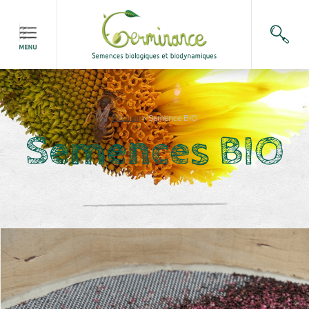
Accueil
>
Semence BIO
Semences BIO