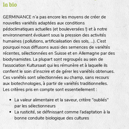
la bio
BPA : Initiales du producteur ou du fournisseur de la
semence.
GERMINANCE n’a pas encore les moyens de créer de
BINGENHEIMER SAATGUT (BGH)
nouvelles variétés adaptées aux conditions
1 : Numéro d’ordre du lot
pédoclimatiques actuelles (et bouleversées !) et à notre
A : Sans calibre.
environnement évoluant sous la pression des activités
www.bingenheimersaatgut.de
humaines (pollutions, artificialisation des sols, …). C’est
DE BOLSTER (DBO)
pourquoi nous diffusons aussi des semences de variétés
G
: Gros
Légumes feuilles
récentes, sélectionnées en Suisse et en Allemagne par des
M
: Moyen calibre
www.bolster.nl
biodynamistes. La plupart sont regroupés au sein de
P
: Petit calibre
GRAINE DEL PAÏS (GDP)
l'association Kultursaat qui les rémunère et à laquelle ils
confient le soin d’inscrire et de gérer les variétés obtenues.
Ces variétés sont sélectionnées au champ, sans recours
aux biotechnologies, à partir de variétés traditionnelles.
www.grainesdelpais.com
Légumes racines
Les critères pris en compte sont essentiellement :
JARDIN EN’VIE (JEV)
La valeur alimentaire et la saveur, critère "oubliés"
Plantes aromatiques
par les sélectionneurs
La rusticité, se définissant comme l'adaptation à la
bonne conduite biologique des cultures
LA BOITE A GRAINES (LBAG)