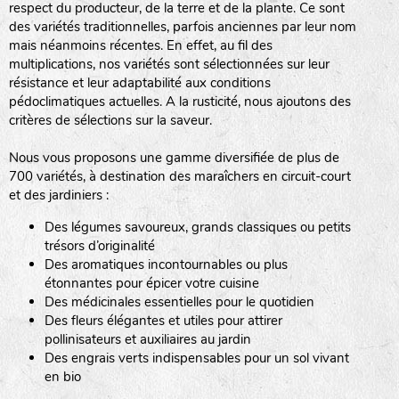
respect du producteur, de la terre et de la plante. Ce sont
des variétés traditionnelles, parfois anciennes par leur nom
haies
mais néanmoins récentes. En effet, au fil des
multiplications, nos variétés sont sélectionnées sur leur
zone sauvage
résistance et leur adaptabilité aux conditions
pédoclimatiques actuelles. A la rusticité, nous ajoutons des
critères de sélections sur la saveur.
mare
Nous vous proposons une gamme diversifiée de plus de
700 variétés, à destination des maraîchers en circuit-court
et des jardiniers :
Des légumes savoureux, grands classiques ou petits
tas de compost
trésors d’originalité
Des aromatiques incontournables ou plus
étonnantes pour épicer votre cuisine
Des médicinales essentielles pour le quotidien
fleurs
Des fleurs élégantes et utiles pour attirer
pollinisateurs et auxiliaires au jardin
animaux domestiques
Des engrais verts indispensables pour un sol vivant
en bio