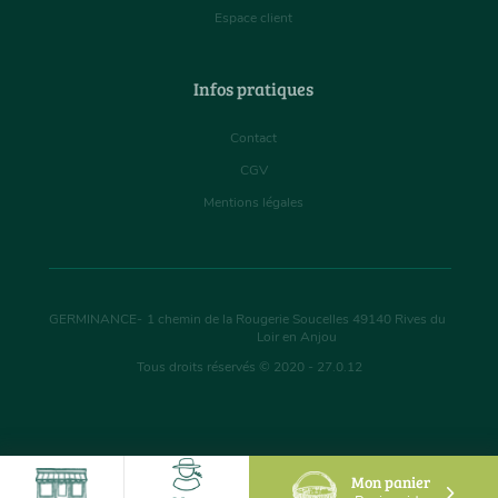
Espace client
Infos pratiques
Contact
CGV
Mentions légales
GERMINANCE
-
1 chemin de la Rougerie Soucelles
49140
Rives du
Loir en Anjou
Tous droits réservés © 2020 - 27.0.12
Mon panier