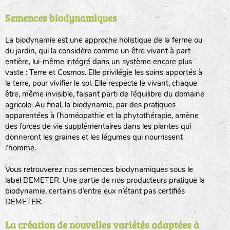
Semences biodynamiques
animaux sauvages
biodiversité cultivée
La biodynamie est une approche holistique de la ferme ou
du jardin, qui la considère comme un être vivant à part
entière, lui-même intégré dans un système encore plus
vaste : Terre et Cosmos. Elle privilégie les soins apportés à
la terre, pour vivifier le sol. Elle respecte le vivant, chaque
être, même invisible, faisant parti de l’équilibre du domaine
agricole. Au final, la biodynamie, par des pratiques
LA RÉFÉRENCE :
F
BEL
20BPA1A (en haut à gauche)
apparentées à l’homéopathie et la phytothérapie, amène
des forces de vie supplémentaires dans les plantes qui
F : Fleurs.
donneront les graines et les légumes qui nourrissent
Les autres catégories étant :
l’homme.
E
: Engrais vert
Vous retrouverez nos semences biodynamiques sous le
L
: Légumes
label DEMETER. Une partie de nos producteurs pratique la
A
: Aromatiques
biodynamie, certains d’entre eux n’étant pas certifiés
DEMETER.
BEL : Code de la variété
(Ici Belle de nuit)
20 : Année de récolte
(ici 2020)
La création de nouvelles variétés adaptées à