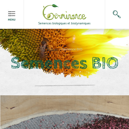
Accueil
>
Semence BIO
Semences BIO