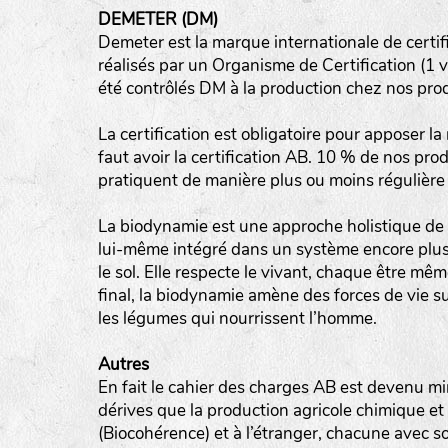
DEMETER (DM)
tas de compost
Demeter est la marque internationale de certif
réalisés par un Organisme de Certification (1 vi
fleurs
été contrôlés DM à la production chez nos pro
animaux domestiques
La certification est obligatoire pour apposer la
animaux sauvages
faut avoir la certification AB. 10 % de nos pro
biodiversité cultivée
pratiquent de manière plus ou moins régulière 
La biodynamie est une approche holistique de l
lui-même intégré dans un système encore plus vas
le sol. Elle respecte le vivant, chaque être mêm
final, la biodynamie amène des forces de vie s
les légumes qui nourrissent l’homme.
Autres
En fait le cahier des charges AB est devenu min
dérives que la production agricole chimique et
(Biocohérence) et à l’étranger, chacune avec s