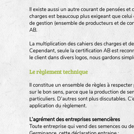
Il existe aussi un autre courant de pensées et 
charges est beaucoup plus exigeant que celui de
de gestion (ensemble de producteurs et de co
AB.
BINGENHEIMER SAATGUT (BGH)
La multiplication des cahiers des charges et de
Légumes feuilles
Cependant, seule la certification AB est recon
DE BOLSTER (DBO)
le client dans divers logos, nous gardons simp
www.bolst
Légumes racines
GRAINE DEL PAÏS (GDP)
Le règlement technique
Plantes aromatiques
www.grainesdelpais.com
Il constitue un ensemble de règles à respecte
JARDIN EN’VIE (JEV)
sur le bon sens, parce que la production de se
particuliers. D’autres sont plus discutables. C
LA BOITE A GRAINES (LBAG)
application du règlement.
www.laboiteagraines.
L’agrément des entreprises semencières
L’AUBEPIN (PDO)
Toute entreprise qui vend des semences ou des 
Germinance, cette déclaration entraine :