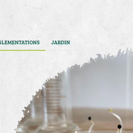
GLEMENTATIONS
JARDIN
s
)