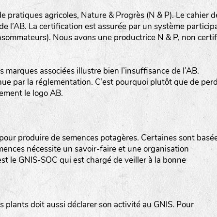
de pratiques agricoles, Nature & Progrès (N & P). Le cahier d
 l’AB. La certification est assurée par un système participa
nsommateurs). Nous avons une productrice N & P, non certif
s marques associées illustre bien l’insuffisance de l’AB.
www.bingenheimersaatgut.de
nue par la réglementation. C’est pourquoi plutôt que de per
lement le logo AB.
er.nl
r pour produire de semences potagères. Certaines sont basé
mences nécessite un savoir-faire et une organisation
’est le GNIS-SOC qui est chargé de veiller à la bonne
com
plants doit aussi déclarer son activité au GNIS. Pour
www.aubepin.fr