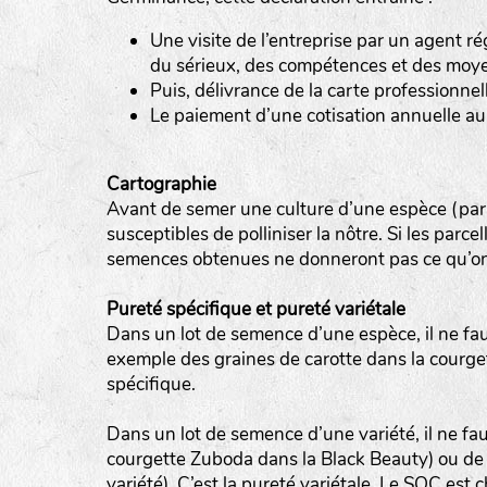
LE BIAU GERME (LBG)
Une visite de l’entreprise par un agent ré
www.biaugerme.com
du sérieux, des compétences et des moyen
SATIVA RHEINAU (SAD)
Puis, délivrance de la carte professionnel
www.sativ
Le paiement d’une cotisation annuelle a
SEMAILLES (SEM)
www.semaille.com
Cartographie
Avant de semer une culture d’une espèce (par ex
susceptibles de polliniser la nôtre. Si les parce
semences obtenues ne donneront pas ce qu’on
Pureté spécifique et pureté variétale
Dans un lot de semence d’une espèce, il ne fa
exemple des graines de carotte dans la courgette
spécifique.
Dans un lot de semence d’une variété, il ne fa
courgette Zuboda dans la Black Beauty) ou de h
variété). C’est la pureté variétale. Le SOC est c