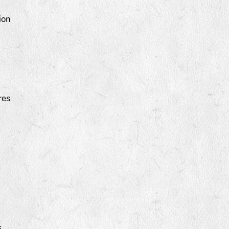
ion
res
s