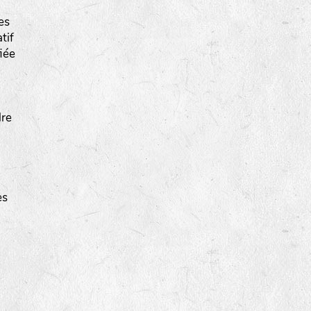
es
tif
iée
dre
es