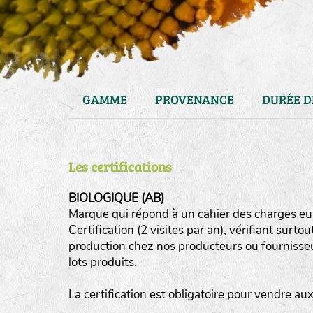
GAMME
PROVENANCE
DURÉE D
Les certifications
BIOLOGIQUE (AB)
Marque qui répond à un cahier des charges eur
Certification (2 visites par an), vérifiant surto
haies
production chez nos producteurs ou fournisseurs
zone sauvage
lots produits.
mare
La certification est obligatoire pour vendre a