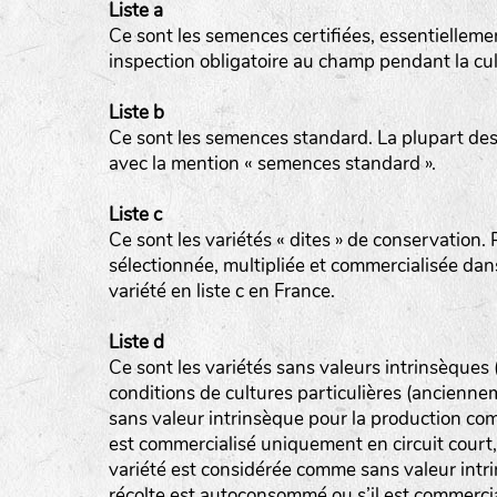
Liste a
Ce sont les semences certifiées, essentiellemen
inspection obligatoire au champ pendant la cul
Liste b
Ce sont les semences standard. La plupart des 
avec la mention « semences standard ».
Liste c
Ce sont les variétés « dites » de conservation. Po
sélectionnée, multipliée et commercialisée da
variété en liste c en France.
Liste d
Ce sont les variétés sans valeurs intrinsèques
conditions de cultures particulières (ancienn
sans valeur intrinsèque pour la production comm
est commercialisé uniquement en circuit court
variété est considérée comme sans valeur intri
récolte est autoconsommé ou s’il est commercia