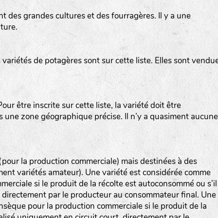
t des grandes cultures et des fourragères. Il y a une
ture.
variétés de potagères sont sur cette liste. Elles sont vendu
ur être inscrite sur cette liste, la variété doit être
ns une zone géographique précise. Il n’y a quasiment aucune
 (pour la production commerciale) mais destinées à des
ement variétés amateur). Une variété est considérée comme
erciale si le produit de la récolte est autoconsommé ou s’il
, directement par le producteur au consommateur final. Une
nsèque pour la production commerciale si le produit de la
lisé uniquement en circuit court, directement par le