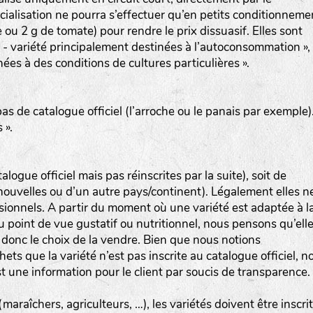
alisation ne pourra s’effectuer qu’en petits conditionneme
 ou 2 g de tomate) pour rendre le prix dissuasif. Elles sont
- variété principalement destinées à l’autoconsommation »,
ées à des conditions de cultures particulières ».
pas de catalogue officiel (l’arroche ou le panais par exemple)
 ».
talogue officiel mais pas réinscrites par la suite), soit de
 (nouvelles ou d’un autre pays/continent). Légalement elles n
sionnels. A partir du moment où une variété est adaptée à l
du point de vue gustatif ou nutritionnel, nous pensons qu’ell
 donc le choix de la vendre. Bien que nous notions
hets que la variété n’est pas inscrite au catalogue officiel, n
 une information pour le client par soucis de transparence.
araîchers, agriculteurs, …), les variétés doivent être inscri