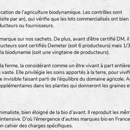
Les autres catégories étant :
ication de l’agriculture biodynamique. Les contrôles sont
E
: Engrais vert
site par an), qui vérifie que les lots commercialisés ont bien
L
: Légumes
ducteurs ou fournisseurs.
A
: Aromatiques
 marque sur nos sachets. De plus, avant d’être certifié DM, il
ducteurs sont certifiés Demeter (soit 6 producteurs) mais 1/
BEL : Code de la variété
(Ici Belle de nuit)
la biodynamie (soit une vingtaine de producteurs).
20 : Année de récolte
(ici 2020)
a ferme, la considérant comme un être vivant à part entière
BPA : Initiales du producteur ou du fournisseur de l
te. Elle privilégie les soins apportés à la terre, pour vivif
semence.
e invisible faisant parti de l’équilibre du domaine agricole. 
upplémentaires dans les plantes qui donneront les graines e
1 : Numéro d’ordre du lot
A : Sans calibre.
imaliste, bien éloigné de la bio d’avant. Il reproduit les mê
G
: Gros
 intensive. D’où l’émergence d’autres marques bio en France
M
: Moyen calibre
on cahier des charges spécifiques.
P
: Petit calibre