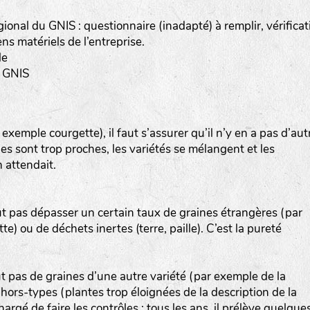
gional du GNIS : questionnaire (inadapté) à remplir, vérificat
s matériels de l’entreprise.
le
a-rheinau.ch
u GNIS
emple courgette), il faut s’assurer qu’il n’y en a pas d’aut
lles sont trop proches, les variétés se mélangent et les
 attendait.
ut pas dépasser un certain taux de graines étrangères (par
) ou de déchets inertes (terre, paille). C’est la pureté
ut pas de graines d’une autre variété (par exemple de la
ors-types (plantes trop éloignées de la description de la
hargé de faire les contrôles : tous les ans, il prélève quelque