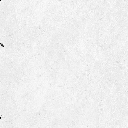
 %
sée