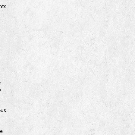
nts
.
e
a
e
ous
te