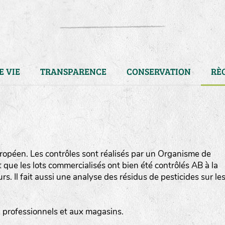
E VIE
TRANSPARENCE
CONSERVATION
RÈ
opéen. Les contrôles sont réalisés par un Organisme de
ut que les lots commercialisés ont bien été contrôlés AB à la
. Il fait aussi une analyse des résidus de pesticides sur le
LA RÉFÉRENCE :
F
BEL
20BPA1A (en haut à gauche
ux professionnels et aux magasins.
F : Fleurs.