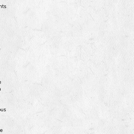
nts
.
e
a
e
ous
te