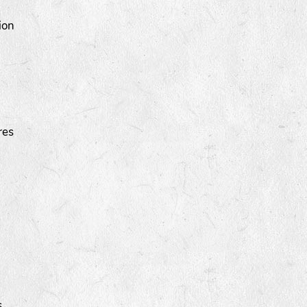
ion
res
s