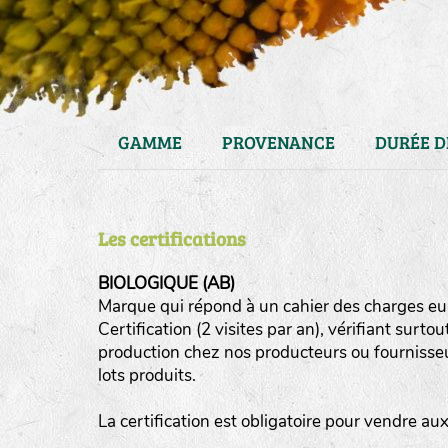
GAMME
PROVENANCE
DURÉE D
Les certifications
BIOLOGIQUE (AB)
Marque qui répond à un cahier des charges eur
Certification (2 visites par an), vérifiant surto
haies
production chez nos producteurs ou fournisseurs
zone sauvage
lots produits.
mare
La certification est obligatoire pour vendre a