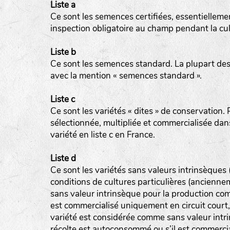
Liste a
Ce sont les semences certifiées, essentiellemen
inspection obligatoire au champ pendant la cul
Liste b
Ce sont les semences standard. La plupart des 
avec la mention « semences standard ».
Liste c
Ce sont les variétés « dites » de conservation. Po
sélectionnée, multipliée et commercialisée da
variété en liste c en France.
Liste d
Ce sont les variétés sans valeurs intrinsèques
conditions de cultures particulières (ancienn
sans valeur intrinsèque pour la production comm
est commercialisé uniquement en circuit court
variété est considérée comme sans valeur intri
récolte est autoconsommé ou s’il est commercia