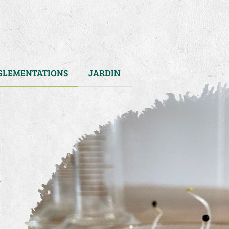
GLEMENTATIONS
JARDIN
s
)