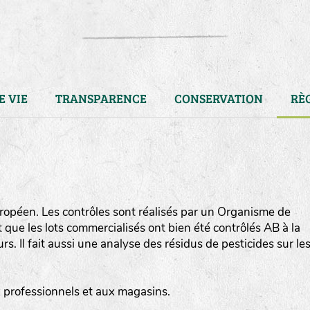
E VIE
TRANSPARENCE
CONSERVATION
RÈ
opéen. Les contrôles sont réalisés par un Organisme de
ut que les lots commercialisés ont bien été contrôlés AB à la
. Il fait aussi une analyse des résidus de pesticides sur le
LA RÉFÉRENCE :
F
BEL
20BPA1A (en haut à gauche
ux professionnels et aux magasins.
F : Fleurs.