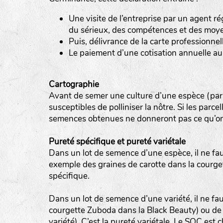
LE BIAU GERME (LBG)
Une visite de l’entreprise par un agent ré
www.biaugerme.com
du sérieux, des compétences et des moyen
SATIVA RHEINAU (SAD)
Puis, délivrance de la carte professionnel
www.sativ
Le paiement d’une cotisation annuelle a
SEMAILLES (SEM)
www.semaille.com
Cartographie
Avant de semer une culture d’une espèce (par ex
susceptibles de polliniser la nôtre. Si les parce
semences obtenues ne donneront pas ce qu’on
Pureté spécifique et pureté variétale
Dans un lot de semence d’une espèce, il ne fa
exemple des graines de carotte dans la courgette
spécifique.
Dans un lot de semence d’une variété, il ne fa
courgette Zuboda dans la Black Beauty) ou de h
variété). C’est la pureté variétale. Le SOC est c