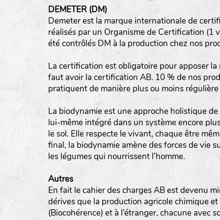
DEMETER (DM)
tas de compost
Demeter est la marque internationale de certif
réalisés par un Organisme de Certification (1 vi
fleurs
été contrôlés DM à la production chez nos pro
animaux domestiques
La certification est obligatoire pour apposer la
animaux sauvages
faut avoir la certification AB. 10 % de nos pro
biodiversité cultivée
pratiquent de manière plus ou moins régulière 
La biodynamie est une approche holistique de l
lui-même intégré dans un système encore plus vas
le sol. Elle respecte le vivant, chaque être mêm
final, la biodynamie amène des forces de vie s
les légumes qui nourrissent l’homme.
Autres
En fait le cahier des charges AB est devenu min
dérives que la production agricole chimique et
(Biocohérence) et à l’étranger, chacune avec s