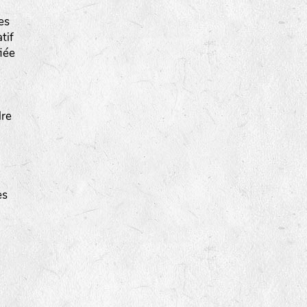
es
tif
iée
dre
es