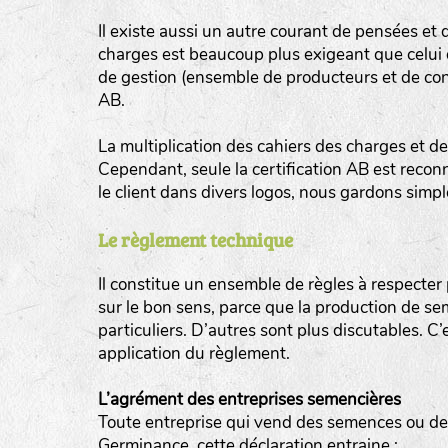
Il existe aussi un autre courant de pensées et 
charges est beaucoup plus exigeant que celui de
de gestion (ensemble de producteurs et de co
AB.
BINGENHEIMER SAATGUT (BGH)
La multiplication des cahiers des charges et de
Légumes feuilles
Cependant, seule la certification AB est recon
DE BOLSTER (DBO)
le client dans divers logos, nous gardons simp
www.bolst
Légumes racines
GRAINE DEL PAÏS (GDP)
Le règlement technique
Plantes aromatiques
www.grainesdelpais.com
Il constitue un ensemble de règles à respecte
JARDIN EN’VIE (JEV)
sur le bon sens, parce que la production de se
particuliers. D’autres sont plus discutables. C
LA BOITE A GRAINES (LBAG)
application du règlement.
www.laboiteagraines.
L’agrément des entreprises semencières
L’AUBEPIN (PDO)
Toute entreprise qui vend des semences ou des 
Germinance, cette déclaration entraine :