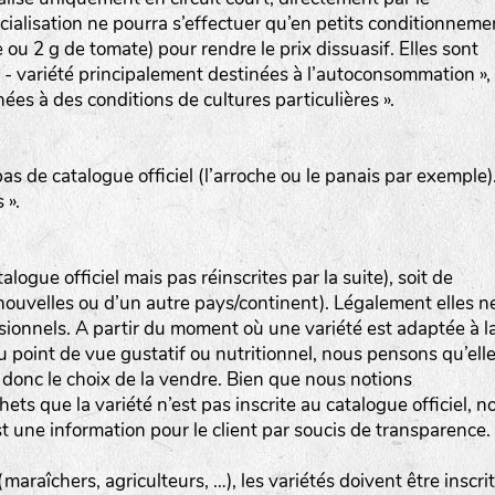
alisation ne pourra s’effectuer qu’en petits conditionneme
 ou 2 g de tomate) pour rendre le prix dissuasif. Elles sont
- variété principalement destinées à l’autoconsommation »,
ées à des conditions de cultures particulières ».
pas de catalogue officiel (l’arroche ou le panais par exemple)
 ».
talogue officiel mais pas réinscrites par la suite), soit de
 (nouvelles ou d’un autre pays/continent). Légalement elles n
sionnels. A partir du moment où une variété est adaptée à l
du point de vue gustatif ou nutritionnel, nous pensons qu’ell
 donc le choix de la vendre. Bien que nous notions
hets que la variété n’est pas inscrite au catalogue officiel, n
 une information pour le client par soucis de transparence.
araîchers, agriculteurs, …), les variétés doivent être inscri