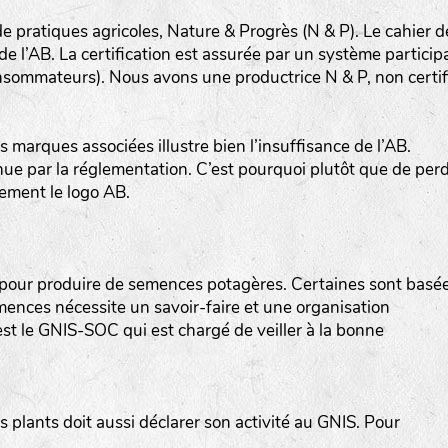
de pratiques agricoles, Nature & Progrès (N & P). Le cahier d
 l’AB. La certification est assurée par un système participa
nsommateurs). Nous avons une productrice N & P, non certif
s marques associées illustre bien l’insuffisance de l’AB.
www.bingenheimersaatgut.de
nue par la réglementation. C’est pourquoi plutôt que de per
lement le logo AB.
er.nl
r pour produire de semences potagères. Certaines sont basé
mences nécessite un savoir-faire et une organisation
’est le GNIS-SOC qui est chargé de veiller à la bonne
com
plants doit aussi déclarer son activité au GNIS. Pour
www.aubepin.fr