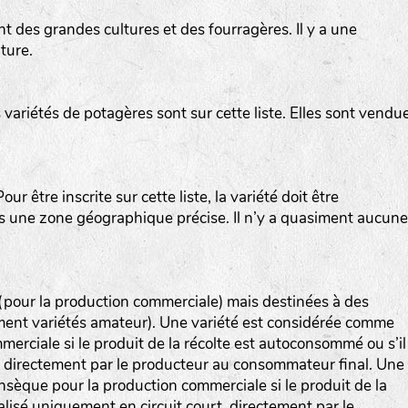
t des grandes cultures et des fourragères. Il y a une
ture.
variétés de potagères sont sur cette liste. Elles sont vendu
ur être inscrite sur cette liste, la variété doit être
ns une zone géographique précise. Il n’y a quasiment aucune
 (pour la production commerciale) mais destinées à des
ement variétés amateur). Une variété est considérée comme
erciale si le produit de la récolte est autoconsommé ou s’il
, directement par le producteur au consommateur final. Une
nsèque pour la production commerciale si le produit de la
lisé uniquement en circuit court, directement par le