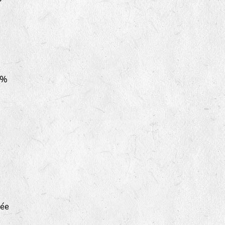
 %
sée