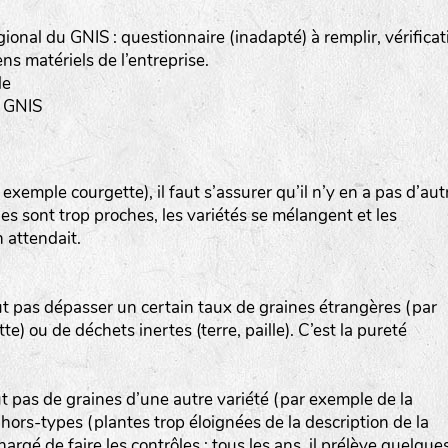
gional du GNIS : questionnaire (inadapté) à remplir, vérificat
s matériels de l’entreprise.
le
a-rheinau.ch
u GNIS
emple courgette), il faut s’assurer qu’il n’y en a pas d’aut
lles sont trop proches, les variétés se mélangent et les
 attendait.
ut pas dépasser un certain taux de graines étrangères (par
) ou de déchets inertes (terre, paille). C’est la pureté
ut pas de graines d’une autre variété (par exemple de la
ors-types (plantes trop éloignées de la description de la
hargé de faire les contrôles : tous les ans, il prélève quelque