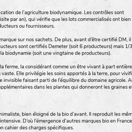
Les autres catégories étant :
ication de l’agriculture biodynamique. Les contrôles sont
E
: Engrais vert
site par an), qui vérifie que les lots commercialisés ont bien
L
: Légumes
ducteurs ou fournisseurs.
A
: Aromatiques
 marque sur nos sachets. De plus, avant d’être certifié DM, il
ducteurs sont certifiés Demeter (soit 6 producteurs) mais 1/
BEL : Code de la variété
(Ici Belle de nuit)
la biodynamie (soit une vingtaine de producteurs).
20 : Année de récolte
(ici 2020)
a ferme, la considérant comme un être vivant à part entière
BPA : Initiales du producteur ou du fournisseur de l
te. Elle privilégie les soins apportés à la terre, pour vivif
semence.
e invisible faisant parti de l’équilibre du domaine agricole. 
upplémentaires dans les plantes qui donneront les graines e
1 : Numéro d’ordre du lot
A : Sans calibre.
imaliste, bien éloigné de la bio d’avant. Il reproduit les mê
G
: Gros
 intensive. D’où l’émergence d’autres marques bio en France
M
: Moyen calibre
on cahier des charges spécifiques.
P
: Petit calibre