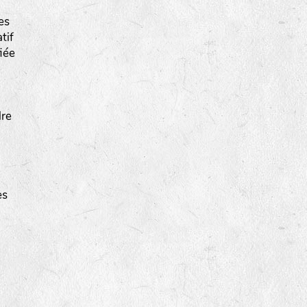
es
tif
iée
dre
es