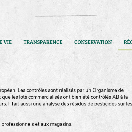
E VIE
TRANSPARENCE
CONSERVATION
RÈ
opéen. Les contrôles sont réalisés par un Organisme de
ut que les lots commercialisés ont bien été contrôlés AB à la
. Il fait aussi une analyse des résidus de pesticides sur le
LA RÉFÉRENCE :
F
BEL
20BPA1A (en haut à gauche
ux professionnels et aux magasins.
F : Fleurs.