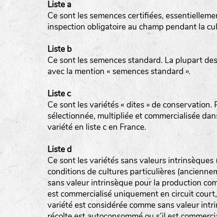
Liste a
Ce sont les semences certifiées, essentiellemen
inspection obligatoire au champ pendant la cul
Liste b
Ce sont les semences standard. La plupart des 
avec la mention « semences standard ».
Liste c
Ce sont les variétés « dites » de conservation. Po
sélectionnée, multipliée et commercialisée da
variété en liste c en France.
Liste d
Ce sont les variétés sans valeurs intrinsèques
conditions de cultures particulières (ancienn
sans valeur intrinsèque pour la production comm
est commercialisé uniquement en circuit court
variété est considérée comme sans valeur intri
récolte est autoconsommé ou s’il est commercia