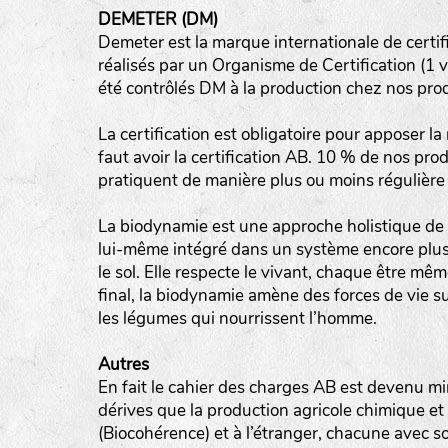
DEMETER (DM)
tas de compost
Demeter est la marque internationale de certif
réalisés par un Organisme de Certification (1 vi
fleurs
été contrôlés DM à la production chez nos pro
animaux domestiques
La certification est obligatoire pour apposer la
animaux sauvages
faut avoir la certification AB. 10 % de nos pro
biodiversité cultivée
pratiquent de manière plus ou moins régulière 
La biodynamie est une approche holistique de l
lui-même intégré dans un système encore plus vas
le sol. Elle respecte le vivant, chaque être mêm
final, la biodynamie amène des forces de vie s
les légumes qui nourrissent l’homme.
Autres
En fait le cahier des charges AB est devenu min
dérives que la production agricole chimique et
(Biocohérence) et à l’étranger, chacune avec s