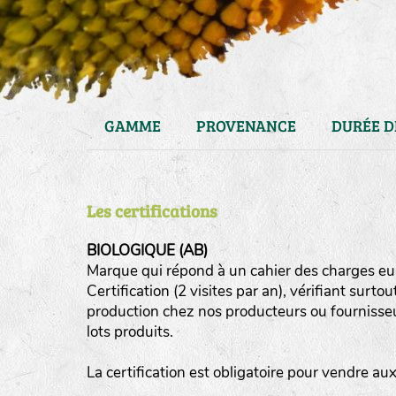
GAMME
PROVENANCE
DURÉE D
Les certifications
BIOLOGIQUE (AB)
Marque qui répond à un cahier des charges eur
Certification (2 visites par an), vérifiant surto
haies
production chez nos producteurs ou fournisseurs
zone sauvage
lots produits.
mare
La certification est obligatoire pour vendre a