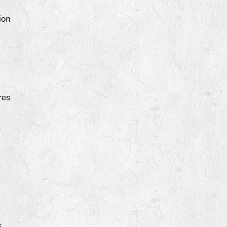
ion
res
s