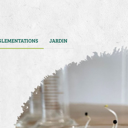
GLEMENTATIONS
JARDIN
s
)