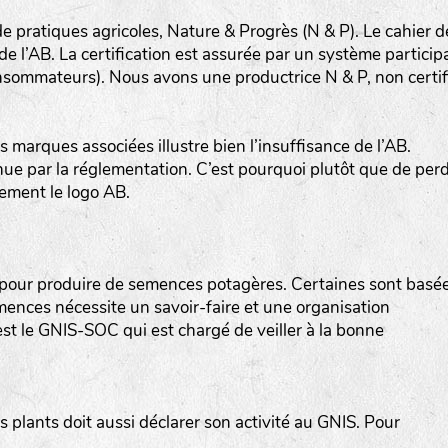
de pratiques agricoles, Nature & Progrès (N & P). Le cahier d
 l’AB. La certification est assurée par un système participa
nsommateurs). Nous avons une productrice N & P, non certif
s marques associées illustre bien l’insuffisance de l’AB.
www.bingenheimersaatgut.de
nue par la réglementation. C’est pourquoi plutôt que de per
lement le logo AB.
er.nl
r pour produire de semences potagères. Certaines sont basé
mences nécessite un savoir-faire et une organisation
’est le GNIS-SOC qui est chargé de veiller à la bonne
com
plants doit aussi déclarer son activité au GNIS. Pour
www.aubepin.fr