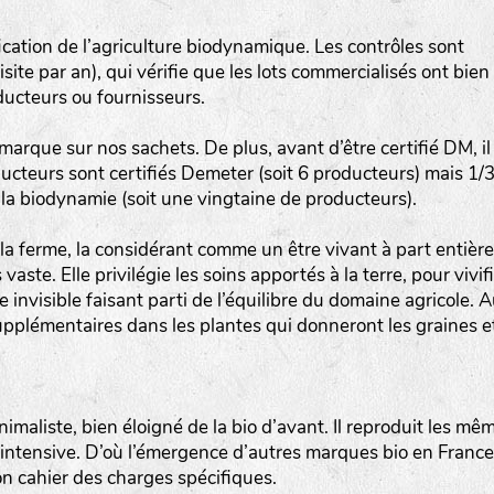
Les autres catégories étant :
ication de l’agriculture biodynamique. Les contrôles sont
E
: Engrais vert
site par an), qui vérifie que les lots commercialisés ont bien
L
: Légumes
ducteurs ou fournisseurs.
A
: Aromatiques
 marque sur nos sachets. De plus, avant d’être certifié DM, il
ducteurs sont certifiés Demeter (soit 6 producteurs) mais 1/
BEL : Code de la variété
(Ici Belle de nuit)
la biodynamie (soit une vingtaine de producteurs).
20 : Année de récolte
(ici 2020)
a ferme, la considérant comme un être vivant à part entière
BPA : Initiales du producteur ou du fournisseur de l
te. Elle privilégie les soins apportés à la terre, pour vivif
semence.
e invisible faisant parti de l’équilibre du domaine agricole. 
upplémentaires dans les plantes qui donneront les graines e
1 : Numéro d’ordre du lot
A : Sans calibre.
imaliste, bien éloigné de la bio d’avant. Il reproduit les mê
G
: Gros
 intensive. D’où l’émergence d’autres marques bio en France
M
: Moyen calibre
on cahier des charges spécifiques.
P
: Petit calibre