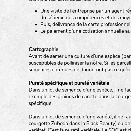
LE BIAU GERME (LBG)
Une visite de l’entreprise par un agent ré
www.biaugerme.com
du sérieux, des compétences et des moyen
SATIVA RHEINAU (SAD)
Puis, délivrance de la carte professionnel
www.sativ
Le paiement d’une cotisation annuelle a
SEMAILLES (SEM)
www.semaille.com
Cartographie
Avant de semer une culture d’une espèce (par ex
susceptibles de polliniser la nôtre. Si les parce
semences obtenues ne donneront pas ce qu’on
Pureté spécifique et pureté variétale
Dans un lot de semence d’une espèce, il ne fa
exemple des graines de carotte dans la courgette
spécifique.
Dans un lot de semence d’une variété, il ne fa
courgette Zuboda dans la Black Beauty) ou de h
variété). C’est la pureté variétale. Le SOC est c