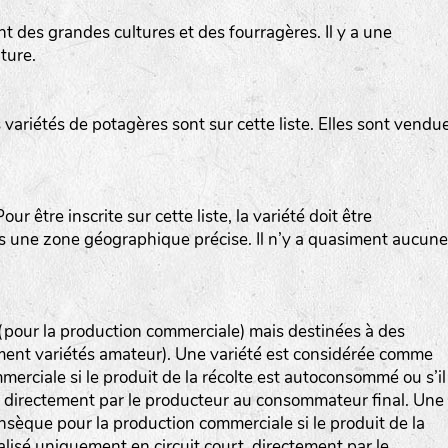
t des grandes cultures et des fourragères. Il y a une
ture.
variétés de potagères sont sur cette liste. Elles sont vendu
ur être inscrite sur cette liste, la variété doit être
ns une zone géographique précise. Il n’y a quasiment aucune
 (pour la production commerciale) mais destinées à des
ement variétés amateur). Une variété est considérée comme
erciale si le produit de la récolte est autoconsommé ou s’il
, directement par le producteur au consommateur final. Une
nsèque pour la production commerciale si le produit de la
lisé uniquement en circuit court, directement par le