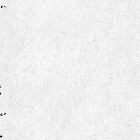
nts
.
e
a
e
ous
te