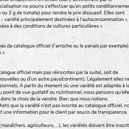
alisation ne pourra s’effectuer qu’en petits conditionneme
 ou 2 g de tomate) pour rendre le prix dissuasif. Elles sont
- variété principalement destinées à l’autoconsommation »,
ées à des conditions de cultures particulières ».
pas de catalogue officiel (l’arroche ou le panais par exemple)
 ».
talogue officiel mais pas réinscrites par la suite), soit de
 (nouvelles ou d’un autre pays/continent). Légalement elles n
sionnels. A partir du moment où une variété est adaptée à l
du point de vue gustatif ou nutritionnel, nous pensons qu’ell
 donc le choix de la vendre. Bien que nous notions
hets que la variété n’est pas inscrite au catalogue officiel, n
 une information pour le client par soucis de transparence.
araîchers, agriculteurs, …), les variétés doivent être inscri