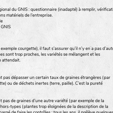
gional du GNIS : questionnaire (inadapté) à remplir, vérificat
s matériels de l’entreprise.
le
a-rheinau.ch
u GNIS
emple courgette), il faut s’assurer qu’il n’y en a pas d’aut
lles sont trop proches, les variétés se mélangent et les
 attendait.
ut pas dépasser un certain taux de graines étrangères (par
) ou de déchets inertes (terre, paille). C’est la pureté
ut pas de graines d’une autre variété (par exemple de la
ors-types (plantes trop éloignées de la description de la
hargé de faire les contrôles : tous les ans, il prélève quelque