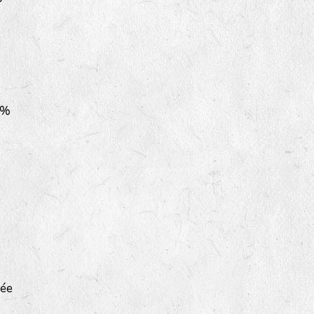
 %
sée