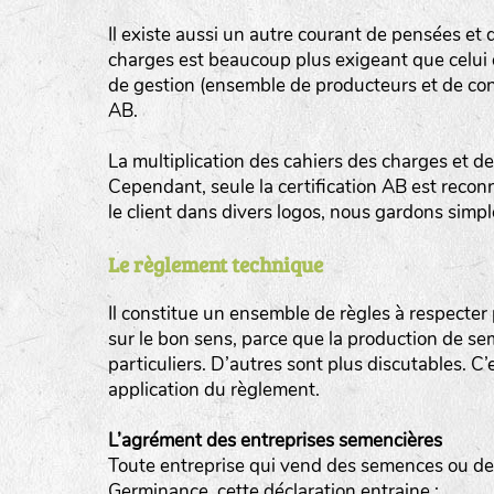
Il existe aussi un autre courant de pensées et 
charges est beaucoup plus exigeant que celui de
de gestion (ensemble de producteurs et de co
AB.
BINGENHEIMER SAATGUT (BGH)
La multiplication des cahiers des charges et de
Légumes feuilles
Cependant, seule la certification AB est recon
DE BOLSTER (DBO)
le client dans divers logos, nous gardons simp
www.bolst
Légumes racines
GRAINE DEL PAÏS (GDP)
Le règlement technique
Plantes aromatiques
www.grainesdelpais.com
Il constitue un ensemble de règles à respecte
JARDIN EN’VIE (JEV)
sur le bon sens, parce que la production de se
particuliers. D’autres sont plus discutables. C
LA BOITE A GRAINES (LBAG)
application du règlement.
www.laboiteagraines.
L’agrément des entreprises semencières
L’AUBEPIN (PDO)
Toute entreprise qui vend des semences ou des 
Germinance, cette déclaration entraine :