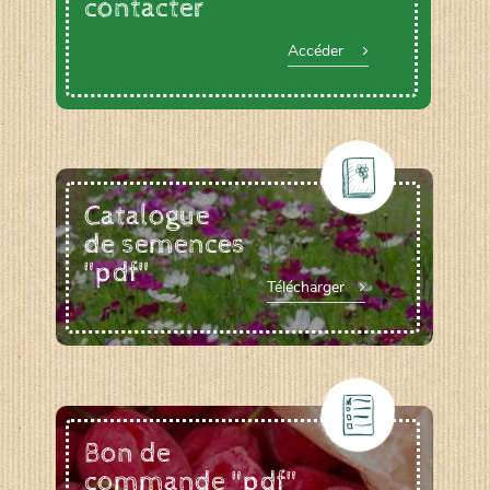
contacter
Accéder
Catalogue
de semences
"pdf"
Télécharger
Bon de
commande "pdf"