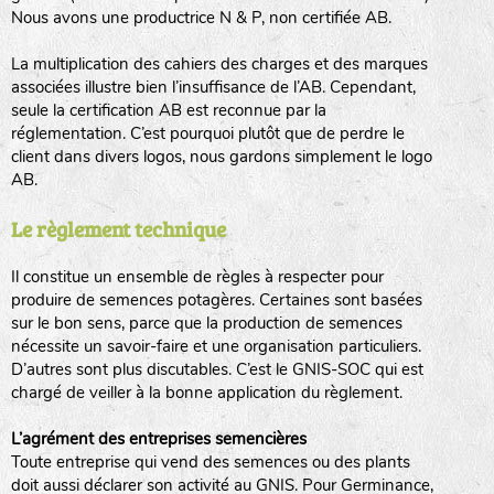
Nous avons une productrice N & P, non certifiée AB.
BPA : Initiales du producteur ou du fournisseur de la
semence.
La multiplication des cahiers des charges et des marques
BINGENHEIMER SAATGUT (BGH)
associées illustre bien l’insuffisance de l’AB. Cependant,
1 : Numéro d’ordre du lot
seule la certification AB est reconnue par la
A : Sans calibre.
réglementation. C’est pourquoi plutôt que de perdre le
www.bingenheimersaatgut.de
client dans divers logos, nous gardons simplement le logo
DE BOLSTER (DBO)
AB.
G
: Gros
Légumes feuilles
M
: Moyen calibre
www.bolster.nl
Le règlement technique
P
: Petit calibre
GRAINE DEL PAÏS (GDP)
Il constitue un ensemble de règles à respecter pour
produire de semences potagères. Certaines sont basées
sur le bon sens, parce que la production de semences
www.grainesdelpais.com
Légumes racines
nécessite un savoir-faire et une organisation particuliers.
JARDIN EN’VIE (JEV)
D’autres sont plus discutables. C’est le GNIS-SOC qui est
Plantes aromatiques
chargé de veiller à la bonne application du règlement.
L’agrément des entreprises semencières
Toute entreprise qui vend des semences ou des plants
LA BOITE A GRAINES (LBAG)
doit aussi déclarer son activité au GNIS. Pour Germinance,