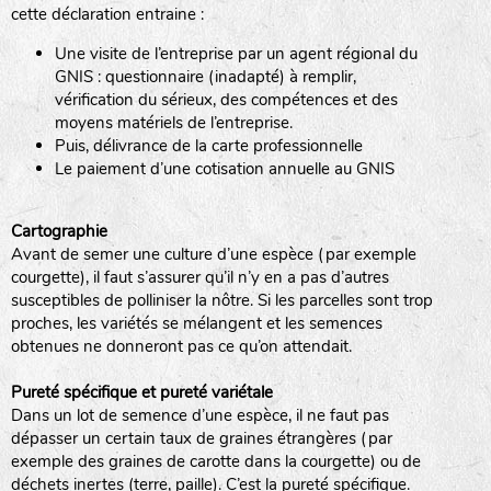
cette déclaration entraine :
Une visite de l’entreprise par un agent régional du
www.laboiteagraines.com
GNIS : questionnaire (inadapté) à remplir,
L’AUBEPIN (PDO)
vérification du sérieux, des compétences et des
moyens matériels de l’entreprise.
Puis, délivrance de la carte professionnelle
www.aubepin.fr
Le paiement d’une cotisation annuelle au GNIS
LE BIAU GERME (LBG)
Cartographie
Avant de semer une culture d’une espèce (par exemple
www.biaugerme.com
courgette), il faut s’assurer qu’il n’y en a pas d’autres
SATIVA RHEINAU (SAD)
susceptibles de polliniser la nôtre. Si les parcelles sont trop
proches, les variétés se mélangent et les semences
www.sativa-
obtenues ne donneront pas ce qu’on attendait.
rheinau.ch
SEMAILLES (SEM)
Pureté spécifique et pureté variétale
Dans un lot de semence d’une espèce, il ne faut pas
dépasser un certain taux de graines étrangères (par
exemple des graines de carotte dans la courgette) ou de
www.semaille.com
déchets inertes (terre, paille). C’est la pureté spécifique.