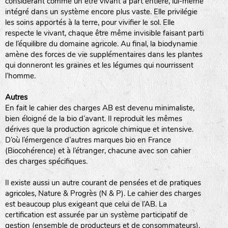
considérant comme un être vivant à part entière, lui-même
intégré dans un système encore plus vaste. Elle privilégie
animaux sauvages
les soins apportés à la terre, pour vivifier le sol. Elle
respecte le vivant, chaque être même invisible faisant parti
biodiversité cultivée
de l’équilibre du domaine agricole. Au final, la biodynamie
amène des forces de vie supplémentaires dans les plantes
qui donneront les graines et les légumes qui nourrissent
l’homme.
Autres
LA RÉFÉRENCE :
En fait le cahier des charges AB est devenu minimaliste,
F
BEL
20BPA1A (en haut à gauche)
bien éloigné de la bio d’avant. Il reproduit les mêmes
F : Fleurs.
dérives que la production agricole chimique et intensive.
Les autres catégories étant :
D’où l’émergence d’autres marques bio en France
(Biocohérence) et à l’étranger, chacune avec son cahier
E
: Engrais vert
des charges spécifiques.
L
: Légumes
A
: Aromatiques
Il existe aussi un autre courant de pensées et de pratiques
agricoles, Nature & Progrès (N & P). Le cahier des charges
est beaucoup plus exigeant que celui de l’AB. La
BEL : Code de la variété
(Ici Belle de nuit)
certification est assurée par un système participatif de
20 : Année de récolte
(ici 2020)
gestion (ensemble de producteurs et de consommateurs).