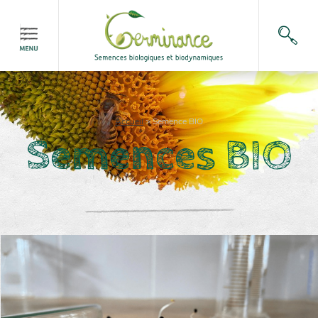
Accueil
>
Semence BIO
Semences BIO