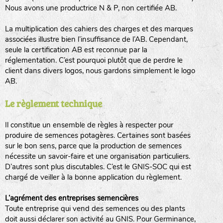
Nous avons une productrice N & P, non certifiée AB.
BPA : Initiales du producteur ou du fournisseur de la
semence.
La multiplication des cahiers des charges et des marques
BINGENHEIMER SAATGUT (BGH)
associées illustre bien l’insuffisance de l’AB. Cependant,
1 : Numéro d’ordre du lot
seule la certification AB est reconnue par la
A : Sans calibre.
réglementation. C’est pourquoi plutôt que de perdre le
www.bingenheimersaatgut.de
client dans divers logos, nous gardons simplement le logo
DE BOLSTER (DBO)
AB.
G
: Gros
Légumes feuilles
M
: Moyen calibre
www.bolster.nl
Le règlement technique
P
: Petit calibre
GRAINE DEL PAÏS (GDP)
Il constitue un ensemble de règles à respecter pour
produire de semences potagères. Certaines sont basées
sur le bon sens, parce que la production de semences
www.grainesdelpais.com
Légumes racines
nécessite un savoir-faire et une organisation particuliers.
JARDIN EN’VIE (JEV)
D’autres sont plus discutables. C’est le GNIS-SOC qui est
Plantes aromatiques
chargé de veiller à la bonne application du règlement.
L’agrément des entreprises semencières
Toute entreprise qui vend des semences ou des plants
LA BOITE A GRAINES (LBAG)
doit aussi déclarer son activité au GNIS. Pour Germinance,