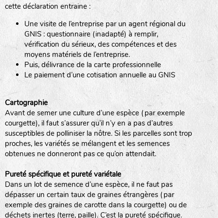
cette déclaration entraine :
Une visite de l’entreprise par un agent régional du
www.laboiteagraines.com
GNIS : questionnaire (inadapté) à remplir,
L’AUBEPIN (PDO)
vérification du sérieux, des compétences et des
moyens matériels de l’entreprise.
Puis, délivrance de la carte professionnelle
www.aubepin.fr
Le paiement d’une cotisation annuelle au GNIS
LE BIAU GERME (LBG)
Cartographie
Avant de semer une culture d’une espèce (par exemple
www.biaugerme.com
courgette), il faut s’assurer qu’il n’y en a pas d’autres
SATIVA RHEINAU (SAD)
susceptibles de polliniser la nôtre. Si les parcelles sont trop
proches, les variétés se mélangent et les semences
www.sativa-
obtenues ne donneront pas ce qu’on attendait.
rheinau.ch
SEMAILLES (SEM)
Pureté spécifique et pureté variétale
Dans un lot de semence d’une espèce, il ne faut pas
dépasser un certain taux de graines étrangères (par
exemple des graines de carotte dans la courgette) ou de
www.semaille.com
déchets inertes (terre, paille). C’est la pureté spécifique.