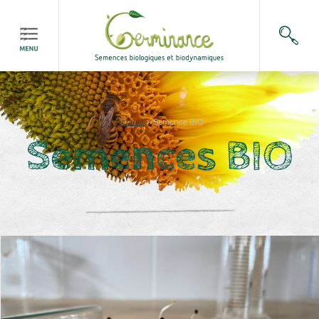
Accueil
>
Semence BIO
Semences BIO