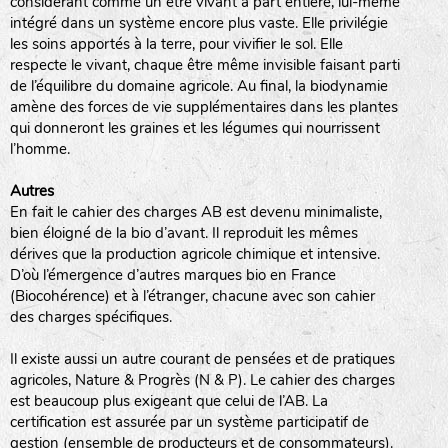
considérant comme un être vivant à part entière, lui-même
intégré dans un système encore plus vaste. Elle privilégie
animaux sauvages
les soins apportés à la terre, pour vivifier le sol. Elle
respecte le vivant, chaque être même invisible faisant parti
biodiversité cultivée
de l’équilibre du domaine agricole. Au final, la biodynamie
amène des forces de vie supplémentaires dans les plantes
qui donneront les graines et les légumes qui nourrissent
l’homme.
Autres
LA RÉFÉRENCE :
En fait le cahier des charges AB est devenu minimaliste,
F
BEL
20BPA1A (en haut à gauche)
bien éloigné de la bio d’avant. Il reproduit les mêmes
F : Fleurs.
dérives que la production agricole chimique et intensive.
Les autres catégories étant :
D’où l’émergence d’autres marques bio en France
(Biocohérence) et à l’étranger, chacune avec son cahier
E
: Engrais vert
des charges spécifiques.
L
: Légumes
A
: Aromatiques
Il existe aussi un autre courant de pensées et de pratiques
agricoles, Nature & Progrès (N & P). Le cahier des charges
est beaucoup plus exigeant que celui de l’AB. La
BEL : Code de la variété
(Ici Belle de nuit)
certification est assurée par un système participatif de
20 : Année de récolte
(ici 2020)
gestion (ensemble de producteurs et de consommateurs).