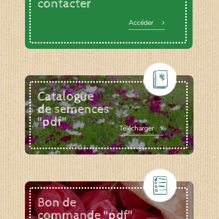
contacter
Accéder
Catalogue
de semences
"pdf"
Télécharger
Bon de
commande "pdf"