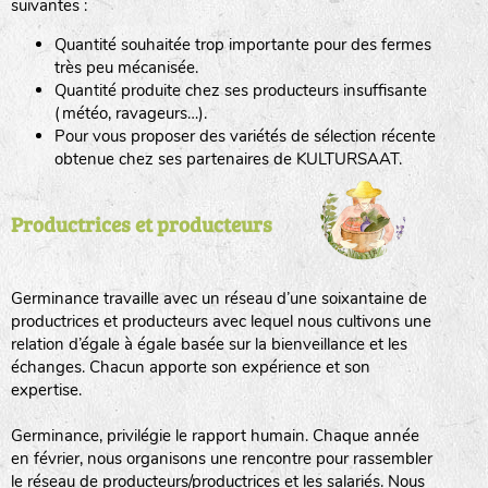
suivantes :
Quantité souhaitée trop importante pour des fermes
haies
très peu mécanisée.
Quantité produite chez ses producteurs insuffisante
zone sauvage
(météo, ravageurs…).
Pour vous proposer des variétés de sélection récente
obtenue chez ses partenaires de KULTURSAAT.
mare
Productrices et producteurs
tas de compost
Germinance travaille avec un réseau d’une soixantaine de
productrices et producteurs avec lequel nous cultivons une
relation d’égale à égale basée sur la bienveillance et les
échanges. Chacun apporte son expérience et son
fleurs
expertise.
animaux domestiques
Germinance, privilégie le rapport humain. Chaque année
en février, nous organisons une rencontre pour rassembler
le réseau de producteurs/productrices et les salariés. Nous