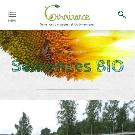
Accueil
>
Semence BIO
Semences BIO