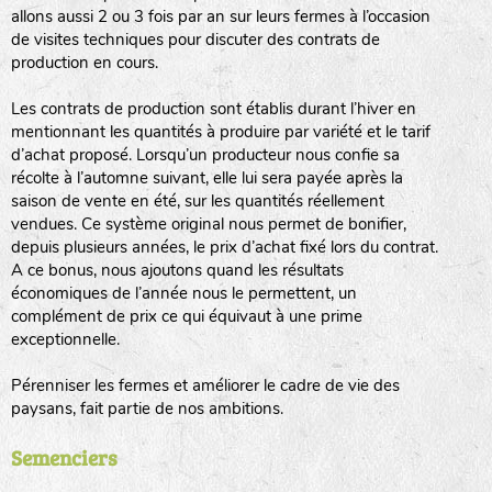
allons aussi 2 ou 3 fois par an sur leurs fermes à l’occasion
animaux sauvages
de visites techniques pour discuter des contrats de
production en cours.
biodiversité cultivée
Les contrats de production sont établis durant l’hiver en
mentionnant les quantités à produire par variété et le tarif
d’achat proposé. Lorsqu’un producteur nous confie sa
récolte à l’automne suivant, elle lui sera payée après la
saison de vente en été, sur les quantités réellement
vendues. Ce système original nous permet de bonifier,
LA RÉFÉRENCE :
F
BEL
20BPA1A (en haut à gauche)
depuis plusieurs années, le prix d’achat fixé lors du contrat.
A ce bonus, nous ajoutons quand les résultats
F : Fleurs.
économiques de l’année nous le permettent, un
Les autres catégories étant :
complément de prix ce qui équivaut à une prime
exceptionnelle.
E
: Engrais vert
L
: Légumes
Pérenniser les fermes et améliorer le cadre de vie des
A
: Aromatiques
paysans, fait partie de nos ambitions.
BEL : Code de la variété
(Ici Belle de nuit)
Semenciers
20 : Année de récolte
(ici 2020)