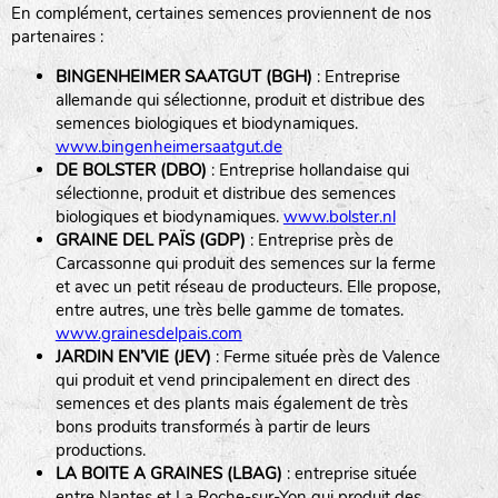
En complément, certaines semences proviennent de nos
BPA : Initiales du producteur ou du fournisseur de la
partenaires :
semence.
BINGENHEIMER SAATGUT (BGH)
: Entreprise
1 : Numéro d’ordre du lot
allemande qui sélectionne, produit et distribue des
A : Sans calibre.
semences biologiques et biodynamiques.
www.bingenheimersaatgut.de
DE BOLSTER (DBO)
: Entreprise hollandaise qui
G
: Gros
sélectionne, produit et distribue des semences
Légumes feuilles
M
: Moyen calibre
biologiques et biodynamiques.
www.bolster.nl
P
: Petit calibre
GRAINE DEL PAÏS (GDP)
: Entreprise près de
Carcassonne qui produit des semences sur la ferme
et avec un petit réseau de producteurs. Elle propose,
entre autres, une très belle gamme de tomates.
www.grainesdelpais.com
Légumes racines
JARDIN EN’VIE (JEV)
: Ferme située près de Valence
qui produit et vend principalement en direct des
Plantes aromatiques
semences et des plants mais également de très
bons produits transformés à partir de leurs
productions.
LA BOITE A GRAINES (LBAG)
: entreprise située
entre Nantes et La Roche-sur-Yon qui produit des