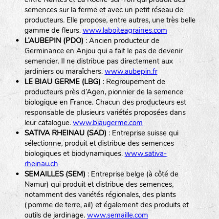
semences sur la ferme et avec un petit réseau de
producteurs. Elle propose, entre autres, une très belle
gamme de fleurs.
www.laboiteagraines.com
L’AUBEPIN (PDO)
: Ancien producteur de
Germinance en Anjou qui a fait le pas de devenir
semencier. Il ne distribue pas directement aux
jardiniers ou maraîchers.
www.aubepin.fr
LE BIAU GERME (LBG)
: Regroupement de
producteurs près d’Agen, pionnier de la semence
biologique en France. Chacun des producteurs est
responsable de plusieurs variétés proposées dans
leur catalogue.
www.biaugerme.com
SATIVA RHEINAU (SAD)
: Entreprise suisse qui
sélectionne, produit et distribue des semences
biologiques et biodynamiques.
www.sativa-
rheinau.ch
SEMAILLES (SEM)
: Entreprise belge (à côté de
Namur) qui produit et distribue des semences,
notamment des variétés régionales, des plants
(pomme de terre, ail) et également des produits et
outils de jardinage.
www.semaille.com