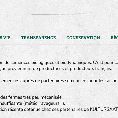
E VIE
TRANSPARENCE
CONSERVATION
RÈ
on de semences biologiques et biodynamiques. C'est pour c
ue proviennent de productrices et producteurs français.
semences auprès de partenaires semenciers pour les raison
 des fermes très peu mécanisée.
nsuffisante (météo, ravageurs…).
LA RÉFÉRENCE :
F
BEL
20BPA1A (en haut à gauche
ction récente obtenue chez ses partenaires de KULTURSAAT
F : Fleurs.