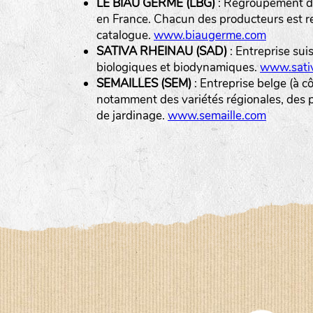
LE BIAU GERME (LBG)
: Regroupement de
en France. Chacun des producteurs est r
catalogue.
www.biaugerme.com
SATIVA RHEINAU (SAD)
: Entreprise sui
biologiques et biodynamiques.
www.sativ
SEMAILLES (SEM)
: Entreprise belge (à c
notamment des variétés régionales, des pl
de jardinage.
www.semaille.com