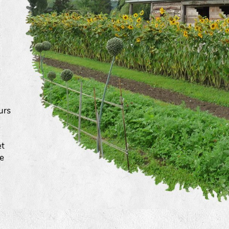
urs
a
et
ée