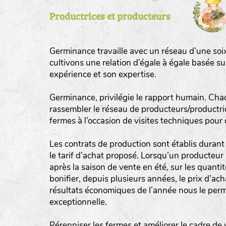
Productrices et producteurs
tas de compost
fleurs
Germinance travaille avec un réseau d’une soi
animaux domestiques
cultivons une relation d’égale à égale basée s
expérience et son expertise.
animaux sauvages
biodiversité cultivée
Germinance, privilégie le rapport humain. Cha
rassembler le réseau de producteurs/productrice
fermes à l’occasion de visites techniques pour
Les contrats de production sont établis durant 
le tarif d’achat proposé. Lorsqu’un producteur 
après la saison de vente en été, sur les quant
bonifier, depuis plusieurs années, le prix d’ac
résultats économiques de l’année nous le perm
exceptionnelle.
Pérenniser les fermes et améliorer le cadre de 