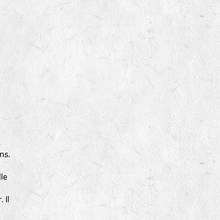
s
ns.
lle
 Il