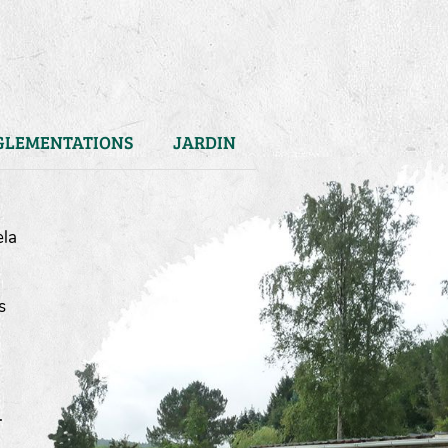
GLEMENTATIONS
JARDIN
ela
s
)
.