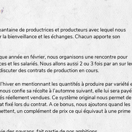
Les autres catégories étant :
E
: Engrais vert
L
: Légumes
xantaine de productrices et producteurs avec lequel nous
A
: Aromatiques
ur la bienveillance et les échanges. Chacun apporte son
BEL : Code de la variété
(Ici Belle de nuit)
20 : Année de récolte
(ici 2020)
que année en février, nous organisons une rencontre pour
s et les salariés. Nous allons aussi 2 ou 3 fois par an sur le
BPA : Initiales du producteur ou du fournisseur de l
 discuter des contrats de production en cours.
semence.
l’hiver en mentionnant les quantités à produire par variété 
1 : Numéro d’ordre du lot
nous confie sa récolte à l’automne suivant, elle lui sera pay
A : Sans calibre.
ités réellement vendues. Ce système original nous permet de
hat fixé lors du contrat. A ce bonus, nous ajoutons quand les
ettent, un complément de prix ce qui équivaut à une prime
G
: Gros
M
: Moyen calibre
P
: Petit calibre
vie des paysans, fait partie de nos ambitions.