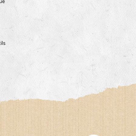
que
ils