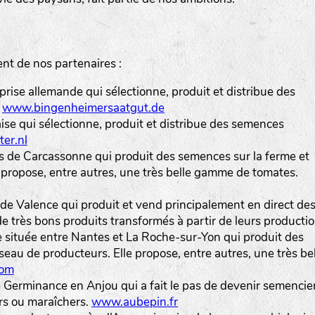
t de nos partenaires :
prise allemande qui sélectionne, produit et distribue des
.
www.bingenheimersaatgut.de
aise qui sélectionne, produit et distribue des semences
er.nl
ès de Carcassonne qui produit des semences sur la ferme et
e propose, entre autres, une très belle gamme de tomates.
 de Valence qui produit et vend principalement en direct de
 très bons produits transformés à partir de leurs productio
e située entre Nantes et La Roche-sur-Yon qui produit des
seau de producteurs. Elle propose, entre autres, une très be
com
Germinance en Anjou qui a fait le pas de devenir semencier.
ers ou maraîchers.
www.aubepin.fr