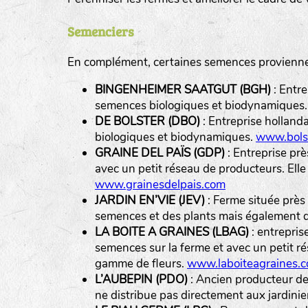
Semenciers
En complément, certaines semences proviennen
BINGENHEIMER SAATGUT (BGH)
: Entre
Légumes feuilles
semences biologiques et biodynamiques
DE BOLSTER (DBO)
: Entreprise holland
biologiques et biodynamiques.
www.bolst
Légumes racines
GRAINE DEL PAÏS (GDP)
: Entreprise pr
Plantes aromatiques
avec un petit réseau de producteurs. Ell
www.grainesdelpais.com
JARDIN EN’VIE (JEV)
: Ferme située près
semences et des plants mais également de
LA BOITE A GRAINES (LBAG)
: entrepris
semences sur la ferme et avec un petit ré
gamme de fleurs.
www.laboiteagraines.
L’AUBEPIN (PDO)
: Ancien producteur de 
ne distribue pas directement aux jardini