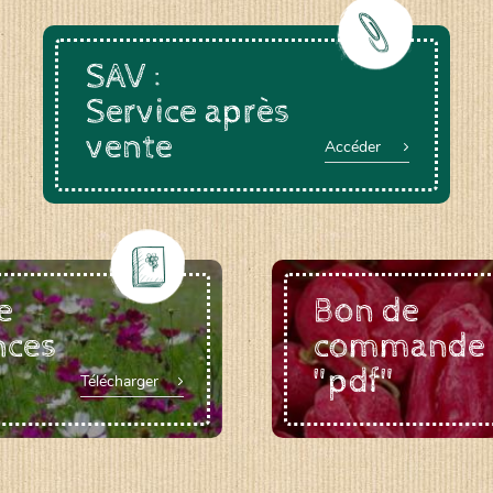
SAV :
Service après
vente
Accéder
e
Bon de
nces
commande
"pdf"
Télécharger