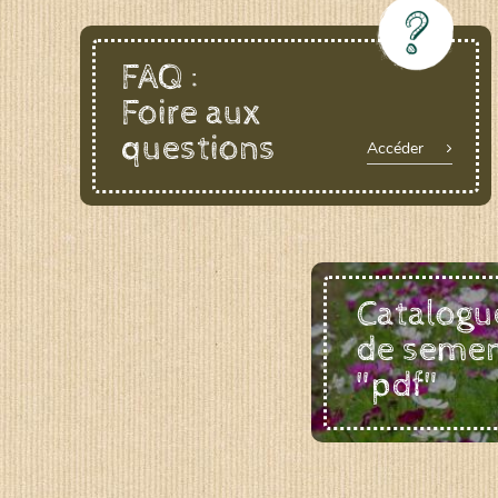
FAQ :
Foire aux
questions
Accéder
Catalogu
de seme
"pdf"