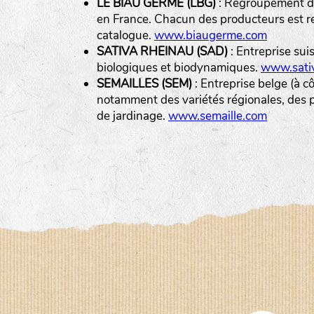
LE BIAU GERME (LBG)
: Regroupement de
en France. Chacun des producteurs est r
catalogue.
www.biaugerme.com
SATIVA RHEINAU (SAD)
: Entreprise sui
biologiques et biodynamiques.
www.sativ
SEMAILLES (SEM)
: Entreprise belge (à c
notamment des variétés régionales, des pl
de jardinage.
www.semaille.com