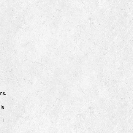
s
ns.
lle
 Il