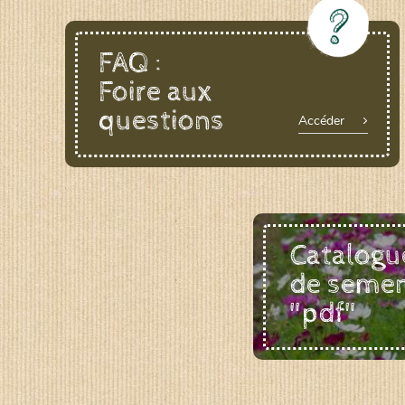
FAQ :
Foire aux
questions
Accéder
Catalogu
de seme
"pdf"