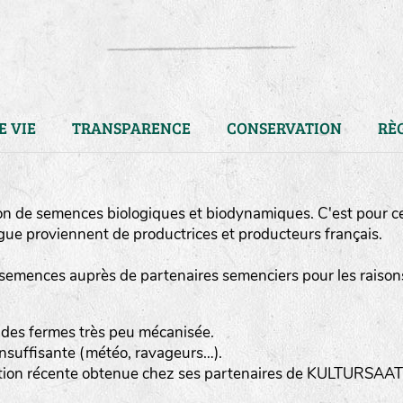
E VIE
TRANSPARENCE
CONSERVATION
RÈ
on de semences biologiques et biodynamiques. C'est pour c
ue proviennent de productrices et producteurs français.
semences auprès de partenaires semenciers pour les raison
 des fermes très peu mécanisée.
nsuffisante (météo, ravageurs…).
LA RÉFÉRENCE :
F
BEL
20BPA1A (en haut à gauche
ction récente obtenue chez ses partenaires de KULTURSAAT
F : Fleurs.