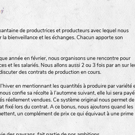
Les autres catégories étant :
E
: Engrais vert
L
: Légumes
xantaine de productrices et producteurs avec lequel nous
A
: Aromatiques
ur la bienveillance et les échanges. Chacun apporte son
BEL : Code de la variété
(Ici Belle de nuit)
20 : Année de récolte
(ici 2020)
que année en février, nous organisons une rencontre pour
s et les salariés. Nous allons aussi 2 ou 3 fois par an sur le
BPA : Initiales du producteur ou du fournisseur de l
 discuter des contrats de production en cours.
semence.
l’hiver en mentionnant les quantités à produire par variété 
1 : Numéro d’ordre du lot
nous confie sa récolte à l’automne suivant, elle lui sera pay
A : Sans calibre.
ités réellement vendues. Ce système original nous permet de
hat fixé lors du contrat. A ce bonus, nous ajoutons quand les
ettent, un complément de prix ce qui équivaut à une prime
G
: Gros
M
: Moyen calibre
P
: Petit calibre
vie des paysans, fait partie de nos ambitions.