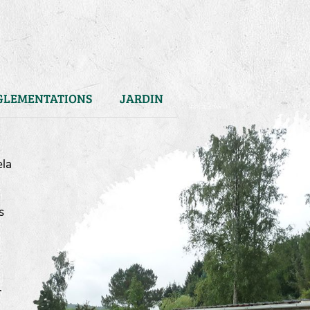
GLEMENTATIONS
JARDIN
ela
s
)
.