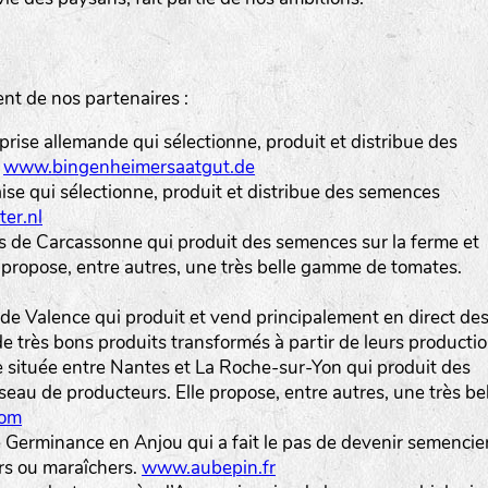
t de nos partenaires :
prise allemande qui sélectionne, produit et distribue des
.
www.bingenheimersaatgut.de
aise qui sélectionne, produit et distribue des semences
er.nl
ès de Carcassonne qui produit des semences sur la ferme et
e propose, entre autres, une très belle gamme de tomates.
 de Valence qui produit et vend principalement en direct de
 très bons produits transformés à partir de leurs productio
e située entre Nantes et La Roche-sur-Yon qui produit des
seau de producteurs. Elle propose, entre autres, une très be
com
Germinance en Anjou qui a fait le pas de devenir semencier.
ers ou maraîchers.
www.aubepin.fr