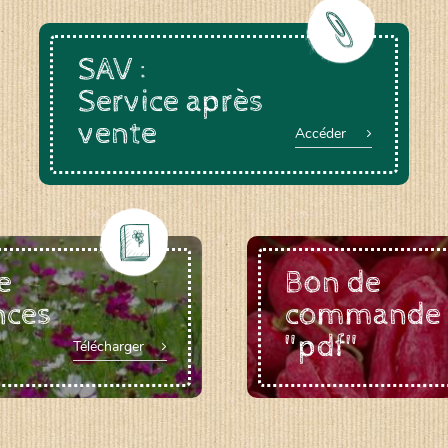
SAV :
Service après
vente
Accéder
e
Bon de
nces
commande
"pdf"
Télécharger