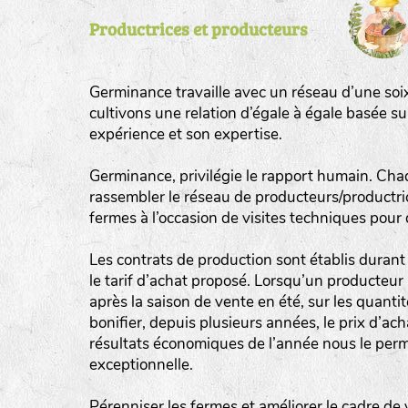
Productrices et producteurs
tas de compost
fleurs
Germinance travaille avec un réseau d’une soi
animaux domestiques
cultivons une relation d’égale à égale basée s
expérience et son expertise.
animaux sauvages
biodiversité cultivée
Germinance, privilégie le rapport humain. Cha
rassembler le réseau de producteurs/productrice
fermes à l’occasion de visites techniques pour
Les contrats de production sont établis durant 
le tarif d’achat proposé. Lorsqu’un producteur 
après la saison de vente en été, sur les quant
bonifier, depuis plusieurs années, le prix d’ac
résultats économiques de l’année nous le perm
exceptionnelle.
Pérenniser les fermes et améliorer le cadre de 