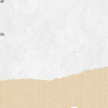
que
ils