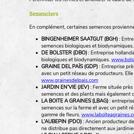
Semenciers
En complément, certaines semences proviennen
BINGENHEIMER SAATGUT (BGH)
: Entre
Légumes feuilles
semences biologiques et biodynamiques
DE BOLSTER (DBO)
: Entreprise holland
biologiques et biodynamiques.
www.bolst
Légumes racines
GRAINE DEL PAÏS (GDP)
: Entreprise pr
Plantes aromatiques
avec un petit réseau de producteurs. Ell
www.grainesdelpais.com
JARDIN EN’VIE (JEV)
: Ferme située près
semences et des plants mais également de
LA BOITE A GRAINES (LBAG)
: entrepris
semences sur la ferme et avec un petit ré
gamme de fleurs.
www.laboiteagraines.
L’AUBEPIN (PDO)
: Ancien producteur de 
ne distribue pas directement aux jardini