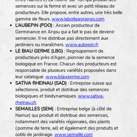
semences sur la ferme et avec un petit réseau de
producteurs. Elle propose, entre autres, une très belle
gamme de fleurs.
www.laboiteagraines.com
L’AUBEPIN (PDO)
: Ancien producteur de
Germinance en Anjou qui a fait le pas de devenir
semencier. Il ne distribue pas directement aux
jardiniers ou maraîchers.
www.aubepin.fr
LE BIAU GERME (LBG)
: Regroupement de
producteurs près d’Agen, pionnier de la semence
biologique en France. Chacun des producteurs est
responsable de plusieurs variétés proposées dans
leur catalogue.
www.biaugerme.com
SATIVA RHEINAU (SAD)
: Entreprise suisse qui
sélectionne, produit et distribue des semences
biologiques et biodynamiques.
www.sativa-
rheinau.ch
SEMAILLES (SEM)
: Entreprise belge (à côté de
Namur) qui produit et distribue des semences,
notamment des variétés régionales, des plants
(pomme de terre, ail) et également des produits et
outils de jardinage.
www.semaille.com