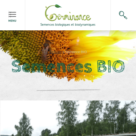
Accueil
>
Semence BIO
Semences BIO