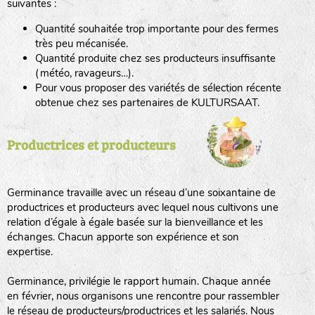
suivantes :
Quantité souhaitée trop importante pour des fermes
haies
très peu mécanisée.
Quantité produite chez ses producteurs insuffisante
zone sauvage
(météo, ravageurs…).
Pour vous proposer des variétés de sélection récente
obtenue chez ses partenaires de KULTURSAAT.
mare
Productrices et producteurs
tas de compost
Germinance travaille avec un réseau d’une soixantaine de
productrices et producteurs avec lequel nous cultivons une
relation d’égale à égale basée sur la bienveillance et les
échanges. Chacun apporte son expérience et son
fleurs
expertise.
animaux domestiques
Germinance, privilégie le rapport humain. Chaque année
en février, nous organisons une rencontre pour rassembler
le réseau de producteurs/productrices et les salariés. Nous