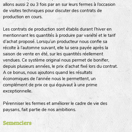
allons aussi 2 ou 3 fois par an sur leurs fermes à l’occasion
animaux sauvages
de visites techniques pour discuter des contrats de
production en cours.
biodiversité cultivée
Les contrats de production sont établis durant l’hiver en
mentionnant les quantités à produire par variété et le tarif
d’achat proposé. Lorsqu’un producteur nous confie sa
récolte à l’automne suivant, elle lui sera payée après la
saison de vente en été, sur les quantités réellement
vendues. Ce système original nous permet de bonifier,
LA RÉFÉRENCE :
F
BEL
20BPA1A (en haut à gauche)
depuis plusieurs années, le prix d’achat fixé lors du contrat.
A ce bonus, nous ajoutons quand les résultats
F : Fleurs.
économiques de l’année nous le permettent, un
Les autres catégories étant :
complément de prix ce qui équivaut à une prime
exceptionnelle.
E
: Engrais vert
L
: Légumes
Pérenniser les fermes et améliorer le cadre de vie des
A
: Aromatiques
paysans, fait partie de nos ambitions.
BEL : Code de la variété
(Ici Belle de nuit)
Semenciers
20 : Année de récolte
(ici 2020)