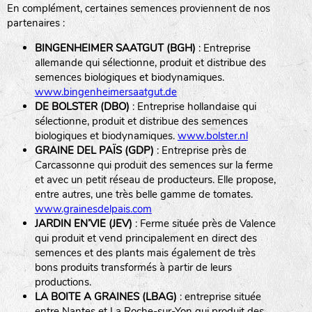
En complément, certaines semences proviennent de nos
BPA : Initiales du producteur ou du fournisseur de la
partenaires :
semence.
BINGENHEIMER SAATGUT (BGH)
: Entreprise
1 : Numéro d’ordre du lot
allemande qui sélectionne, produit et distribue des
A : Sans calibre.
semences biologiques et biodynamiques.
www.bingenheimersaatgut.de
DE BOLSTER (DBO)
: Entreprise hollandaise qui
G
: Gros
sélectionne, produit et distribue des semences
Légumes feuilles
M
: Moyen calibre
biologiques et biodynamiques.
www.bolster.nl
P
: Petit calibre
GRAINE DEL PAÏS (GDP)
: Entreprise près de
Carcassonne qui produit des semences sur la ferme
et avec un petit réseau de producteurs. Elle propose,
entre autres, une très belle gamme de tomates.
www.grainesdelpais.com
Légumes racines
JARDIN EN’VIE (JEV)
: Ferme située près de Valence
qui produit et vend principalement en direct des
Plantes aromatiques
semences et des plants mais également de très
bons produits transformés à partir de leurs
productions.
LA BOITE A GRAINES (LBAG)
: entreprise située
entre Nantes et La Roche-sur-Yon qui produit des