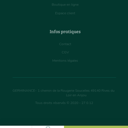
Boutique en ligne
Espace client
Infos pratiques
Contact
CGV
Mentions légales
GERMINANCE
-
1 chemin de la Rougerie Soucelles
49140
Rives du
Loir en Anjou
Tous droits réservés © 2020 - 27.0.12