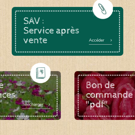
SAV :
Service après
vente
Accéder
e
Bon de
nces
commande
"pdf"
Télécharger