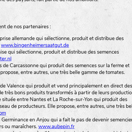
t de nos partenaires :
prise allemande qui sélectionne, produit et distribue des
.
www.bingenheimersaatgut.de
aise qui sélectionne, produit et distribue des semences
er.nl
ès de Carcassonne qui produit des semences sur la ferme et
e propose, entre autres, une très belle gamme de tomates.
 de Valence qui produit et vend principalement en direct de
 très bons produits transformés à partir de leurs productio
e située entre Nantes et La Roche-sur-Yon qui produit des
seau de producteurs. Elle propose, entre autres, une très be
com
Germinance en Anjou qui a fait le pas de devenir semencier.
ers ou maraîchers.
www.aubepin.fr