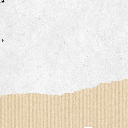
que
ils