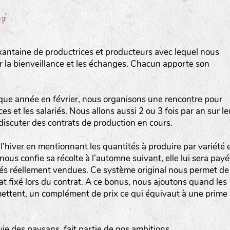
Les autres catégories étant :
E
: Engrais vert
L
: Légumes
xantaine de productrices et producteurs avec lequel nous
A
: Aromatiques
ur la bienveillance et les échanges. Chacun apporte son
BEL : Code de la variété
(Ici Belle de nuit)
20 : Année de récolte
(ici 2020)
que année en février, nous organisons une rencontre pour
s et les salariés. Nous allons aussi 2 ou 3 fois par an sur le
BPA : Initiales du producteur ou du fournisseur de l
 discuter des contrats de production en cours.
semence.
l’hiver en mentionnant les quantités à produire par variété 
1 : Numéro d’ordre du lot
nous confie sa récolte à l’automne suivant, elle lui sera pay
A : Sans calibre.
ités réellement vendues. Ce système original nous permet de
hat fixé lors du contrat. A ce bonus, nous ajoutons quand les
ettent, un complément de prix ce qui équivaut à une prime
G
: Gros
M
: Moyen calibre
P
: Petit calibre
vie des paysans, fait partie de nos ambitions.