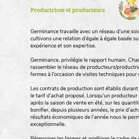
Productrices et producteurs
tas de compost
fleurs
Germinance travaille avec un réseau d’une soi
animaux domestiques
cultivons une relation d’égale à égale basée s
expérience et son expertise.
animaux sauvages
biodiversité cultivée
Germinance, privilégie le rapport humain. Cha
rassembler le réseau de producteurs/productrice
fermes à l’occasion de visites techniques pour
Les contrats de production sont établis durant 
le tarif d’achat proposé. Lorsqu’un producteur 
après la saison de vente en été, sur les quant
bonifier, depuis plusieurs années, le prix d’ac
résultats économiques de l’année nous le perm
exceptionnelle.
Pérenniser les fermes et améliorer le cadre de 