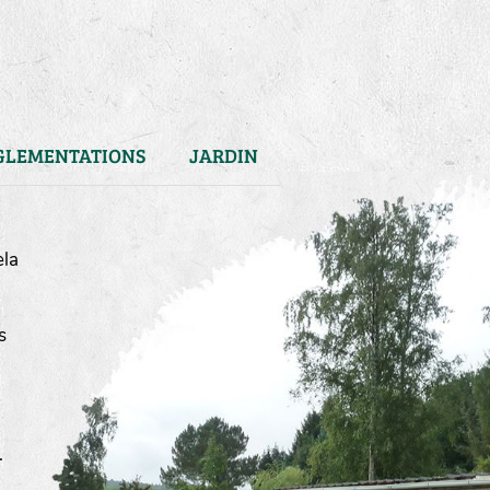
GLEMENTATIONS
JARDIN
ela
s
)
.