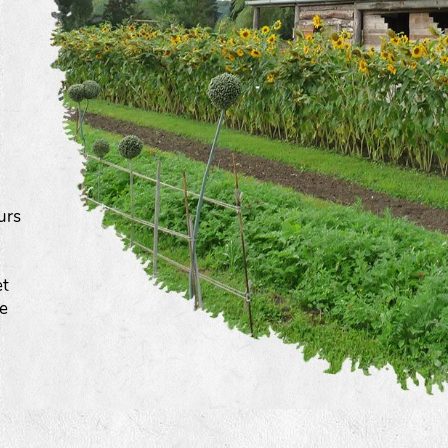
urs
a
et
ée