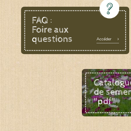
FAQ :
Foire aux
questions
Accéder
Catalogu
de seme
"pdf"