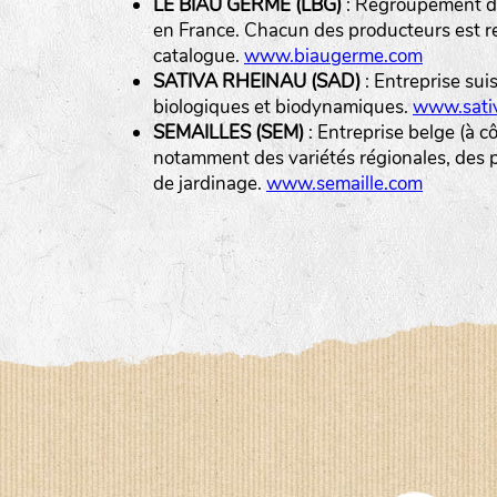
LE BIAU GERME (LBG)
: Regroupement de
en France. Chacun des producteurs est r
catalogue.
www.biaugerme.com
SATIVA RHEINAU (SAD)
: Entreprise sui
biologiques et biodynamiques.
www.sativ
SEMAILLES (SEM)
: Entreprise belge (à c
notamment des variétés régionales, des pl
de jardinage.
www.semaille.com