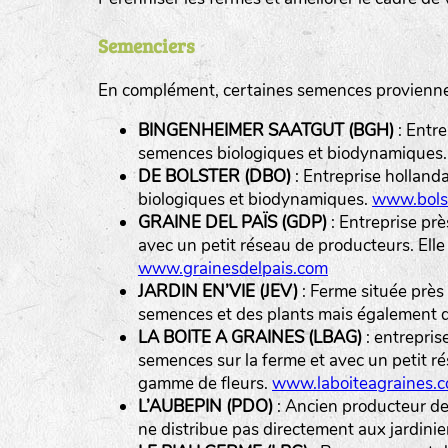
Semenciers
En complément, certaines semences proviennen
BINGENHEIMER SAATGUT (BGH)
: Entre
Légumes feuilles
semences biologiques et biodynamiques
DE BOLSTER (DBO)
: Entreprise holland
biologiques et biodynamiques.
www.bolst
Légumes racines
GRAINE DEL PAÏS (GDP)
: Entreprise pr
Plantes aromatiques
avec un petit réseau de producteurs. Ell
www.grainesdelpais.com
JARDIN EN’VIE (JEV)
: Ferme située près
semences et des plants mais également de
LA BOITE A GRAINES (LBAG)
: entrepris
semences sur la ferme et avec un petit ré
gamme de fleurs.
www.laboiteagraines.
L’AUBEPIN (PDO)
: Ancien producteur de 
ne distribue pas directement aux jardini