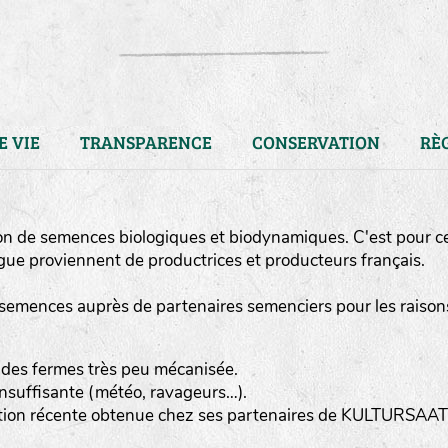
E VIE
TRANSPARENCE
CONSERVATION
RÈ
on de semences biologiques et biodynamiques. C'est pour c
ue proviennent de productrices et producteurs français.
semences auprès de partenaires semenciers pour les raison
 des fermes très peu mécanisée.
nsuffisante (météo, ravageurs…).
LA RÉFÉRENCE :
F
BEL
20BPA1A (en haut à gauche
ction récente obtenue chez ses partenaires de KULTURSAAT
F : Fleurs.