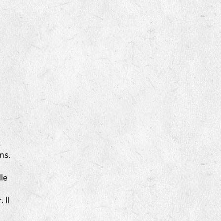
s
ns.
lle
 Il