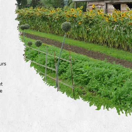
urs
a
et
ée