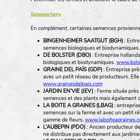
Semenciers
En complément, certaines semences proviennen
BINGENHEIMER SAATGUT (BGH)
: Entre
Légumes feuilles
semences biologiques et biodynamiques
DE BOLSTER (DBO)
: Entreprise holland
biologiques et biodynamiques.
www.bolst
Légumes racines
GRAINE DEL PAÏS (GDP)
: Entreprise pr
Plantes aromatiques
avec un petit réseau de producteurs. Ell
www.grainesdelpais.com
JARDIN EN’VIE (JEV)
: Ferme située près
semences et des plants mais également de
LA BOITE A GRAINES (LBAG)
: entrepris
semences sur la ferme et avec un petit ré
gamme de fleurs.
www.laboiteagraines.
L’AUBEPIN (PDO)
: Ancien producteur de 
ne distribue pas directement aux jardini