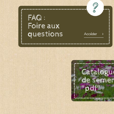
FAQ :
Foire aux
questions
Accéder
Catalogu
de seme
"pdf"