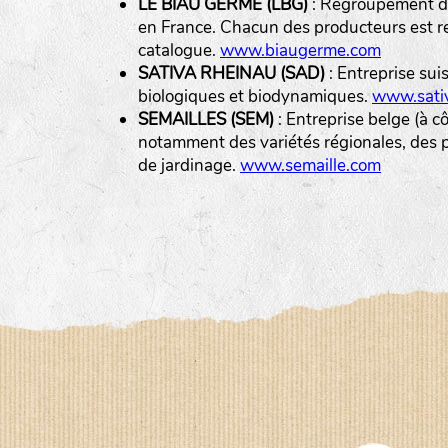
LE BIAU GERME (LBG)
: Regroupement de
en France. Chacun des producteurs est r
catalogue.
www.biaugerme.com
SATIVA RHEINAU (SAD)
: Entreprise sui
biologiques et biodynamiques.
www.sativ
SEMAILLES (SEM)
: Entreprise belge (à c
notamment des variétés régionales, des pl
de jardinage.
www.semaille.com