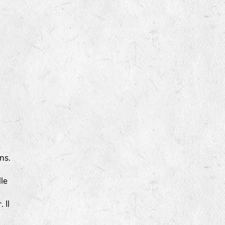
s
ns.
lle
 Il