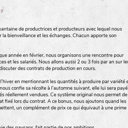
Les autres catégories étant :
E
: Engrais vert
L
: Légumes
xantaine de productrices et producteurs avec lequel nous
A
: Aromatiques
ur la bienveillance et les échanges. Chacun apporte son
BEL : Code de la variété
(Ici Belle de nuit)
20 : Année de récolte
(ici 2020)
que année en février, nous organisons une rencontre pour
s et les salariés. Nous allons aussi 2 ou 3 fois par an sur le
BPA : Initiales du producteur ou du fournisseur de l
 discuter des contrats de production en cours.
semence.
l’hiver en mentionnant les quantités à produire par variété 
1 : Numéro d’ordre du lot
nous confie sa récolte à l’automne suivant, elle lui sera pay
A : Sans calibre.
ités réellement vendues. Ce système original nous permet de
hat fixé lors du contrat. A ce bonus, nous ajoutons quand les
ettent, un complément de prix ce qui équivaut à une prime
G
: Gros
M
: Moyen calibre
P
: Petit calibre
vie des paysans, fait partie de nos ambitions.