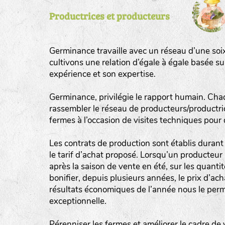
Productrices et producteurs
tas de compost
fleurs
Germinance travaille avec un réseau d’une soi
animaux domestiques
cultivons une relation d’égale à égale basée s
expérience et son expertise.
animaux sauvages
biodiversité cultivée
Germinance, privilégie le rapport humain. Cha
rassembler le réseau de producteurs/productrice
fermes à l’occasion de visites techniques pour
Les contrats de production sont établis durant 
le tarif d’achat proposé. Lorsqu’un producteur 
après la saison de vente en été, sur les quant
bonifier, depuis plusieurs années, le prix d’ac
résultats économiques de l’année nous le perm
exceptionnelle.
Pérenniser les fermes et améliorer le cadre de 