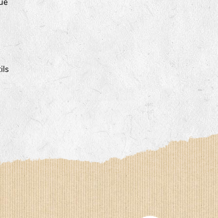
que
ils