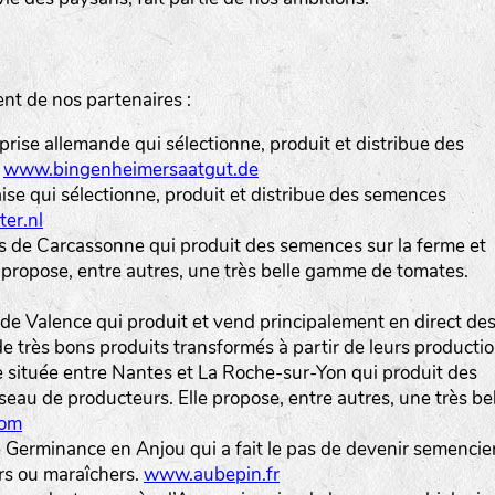
t de nos partenaires :
prise allemande qui sélectionne, produit et distribue des
.
www.bingenheimersaatgut.de
aise qui sélectionne, produit et distribue des semences
er.nl
ès de Carcassonne qui produit des semences sur la ferme et
e propose, entre autres, une très belle gamme de tomates.
 de Valence qui produit et vend principalement en direct de
 très bons produits transformés à partir de leurs productio
e située entre Nantes et La Roche-sur-Yon qui produit des
seau de producteurs. Elle propose, entre autres, une très be
com
Germinance en Anjou qui a fait le pas de devenir semencier.
ers ou maraîchers.
www.aubepin.fr