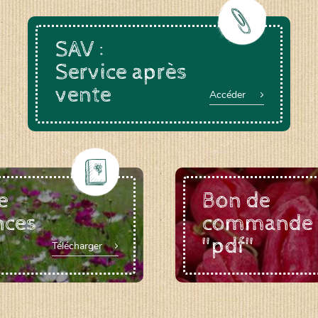
SAV :
Service après
vente
Accéder
e
Bon de
nces
commande
"pdf"
Télécharger