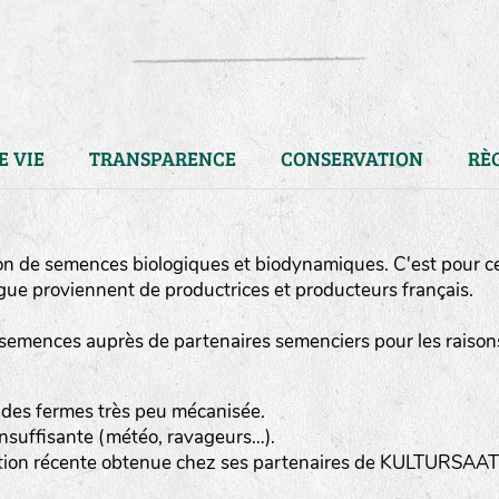
E VIE
TRANSPARENCE
CONSERVATION
RÈ
on de semences biologiques et biodynamiques. C'est pour c
ue proviennent de productrices et producteurs français.
semences auprès de partenaires semenciers pour les raison
 des fermes très peu mécanisée.
nsuffisante (météo, ravageurs…).
LA RÉFÉRENCE :
F
BEL
20BPA1A (en haut à gauche
ction récente obtenue chez ses partenaires de KULTURSAAT
F : Fleurs.