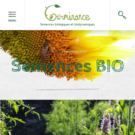
Accueil
>
Semence BIO
Semences BIO