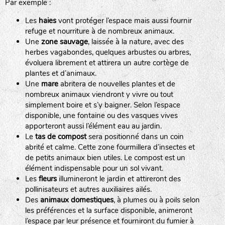
Par exemple :
Les
haies
vont protéger l’espace mais aussi fournir
refuge et nourriture à de nombreux animaux.
Une
zone sauvage
, laissée à la nature, avec des
herbes vagabondes, quelques arbustes ou arbres,
évoluera librement et attirera un autre cortège de
plantes et d’animaux.
Une
mare
abritera de nouvelles plantes et de
nombreux animaux viendront y vivre ou tout
simplement boire et s’y baigner. Selon l’espace
disponible, une fontaine ou des vasques vives
apporteront aussi l’élément eau au jardin.
Le
tas de compost
sera positionné dans un coin
abrité et calme. Cette zone fourmillera d’insectes et
de petits animaux bien utiles. Le compost est un
élément indispensable pour un sol vivant.
Les
fleurs
illumineront le jardin et attireront des
pollinisateurs et autres auxiliaires ailés.
Des
animaux domestiques
, à plumes ou à poils selon
les préférences et la surface disponible, animeront
l’espace par leur présence et fourniront du fumier à