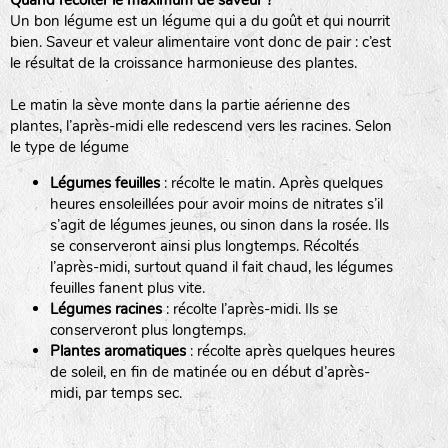
Quand récolter le maximum de saveur ?
Un bon légume est un légume qui a du goût et qui nourrit
BPA : Initiales du producteur ou du fournisseur de la
bien. Saveur et valeur alimentaire vont donc de pair : c’est
semence.
le résultat de la croissance harmonieuse des plantes.
BINGENHEIMER SAATGUT (BGH)
1 : Numéro d’ordre du lot
Le matin la sève monte dans la partie aérienne des
A : Sans calibre.
plantes, l’après-midi elle redescend vers les racines. Selon
www.bingenheimersaatgut.de
le type de légume
DE BOLSTER (DBO)
G
: Gros
Légumes feuilles
: récolte le matin. Après quelques
M
: Moyen calibre
www.bolster.nl
heures ensoleillées pour avoir moins de nitrates s’il
P
: Petit calibre
GRAINE DEL PAÏS (GDP)
s’agit de légumes jeunes, ou sinon dans la rosée. Ils
se conserveront ainsi plus longtemps. Récoltés
l’après-midi, surtout quand il fait chaud, les légumes
feuilles fanent plus vite.
www.grainesdelpais.com
Légumes racines
: récolte l’après-midi. Ils se
JARDIN EN’VIE (JEV)
conserveront plus longtemps.
Plantes aromatiques
: récolte après quelques heures
de soleil, en fin de matinée ou en début d’après-
midi, par temps sec.
LA BOITE A GRAINES (LBAG)