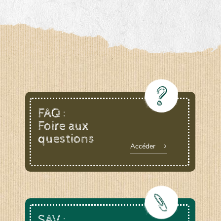
www.laboiteagraines.com
L’AUBEPIN (PDO)
www.aubepin.fr
LE BIAU GERME (LBG)
FAQ :
Foire aux
www.biaugerme.com
SATIVA RHEINAU (SAD)
questions
Accéder
www.sativa-
rheinau.ch
SEMAILLES (SEM)
SAV :
www.semaille.com