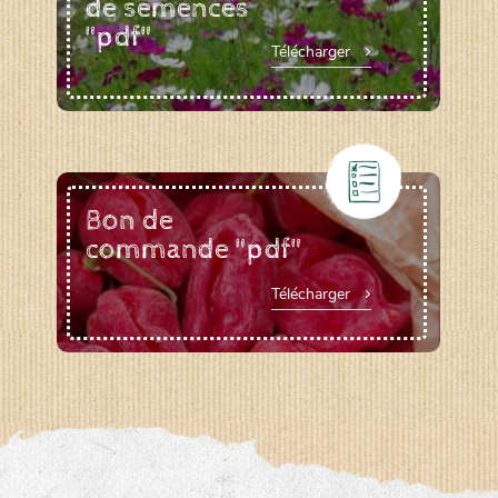
de semences
"pdf"
Télécharger
Bon de
commande "pdf"
Télécharger