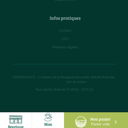
Infos pratiques
Contact
CGV
Mentions légales
GERMINANCE
-
1 chemin de la Rougerie Soucelles
49140
Rives du
Loir en Anjou
Tous droits réservés © 2020 - 27.0.12
Mon panier
Mon
Panier vide
Boutique