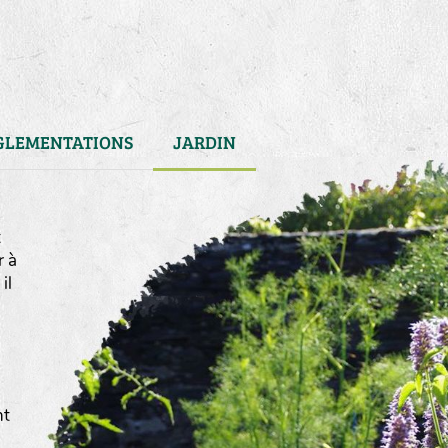
GLEMENTATIONS
JARDIN
t
r à
il
)
nt