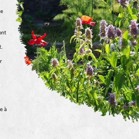
de
ont
t.
r
a
e à