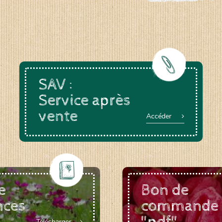
a-rheinau.ch
SAV :
Service après
vente
Accéder
e
Bon de
nces
commande
Télécharger