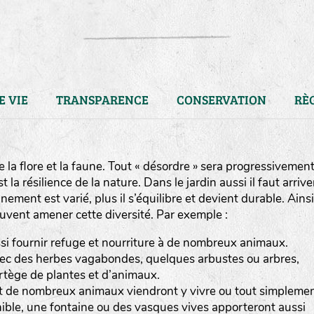
E VIE
TRANSPARENCE
CONSERVATION
RÈ
re la flore et la faune. Tout « désordre » sera progressivemen
 la résilience de la nature. Dans le jardin aussi il faut arrive
nnement est varié, plus il s’équilibre et devient durable. Ainsi 
vent amener cette diversité. Par exemple :
si fournir refuge et nourriture à de nombreux animaux.
 avec des herbes vagabondes, quelques arbustes ou arbres,
ortège de plantes et d’animaux.
LA RÉFÉRENCE :
F
BEL
20BPA1A (en haut à gauche
et de nombreux animaux viendront y vivre ou tout simpleme
onible, une fontaine ou des vasques vives apporteront aussi
F : Fleurs.