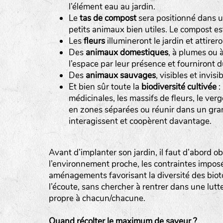
l’élément eau au jardin.
Le
tas de compost
sera positionné dans un
petits animaux bien utiles. Le compost es
Les
fleurs
illumineront le jardin et attirero
Des
animaux domestiques
, à plumes ou à
l’espace par leur présence et fourniront 
Des
animaux sauvages
, visibles et invi
Et bien sûr toute la
biodiversité cultivée
:
médicinales, les massifs de fleurs, le verge
en zones séparées ou réunir dans un gran
interagissent et coopèrent davantage.
Avant d’implanter son jardin, il faut d’abord ob
l’environnement proche, les contraintes imposé
aménagements favorisant la diversité des bioto
l’écoute, sans chercher à rentrer dans une lutte 
propre à chacun/chacune.
Quand récolter le maximum de saveur ?