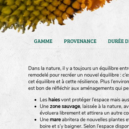
GAMME
PROVENANCE
DURÉE D
Dans la nature, il y a toujours un équilibre ent
remodelé pour recréer un nouvel équilibre : c’est
cet équilibre et à cette résilience. Plus l’enviro
est bon de réfléchir aux aménagements qui peu
Les
haies
vont protéger l’espace mais aus
Une
zone sauvage
, laissée à la nature,
évoluera librement et attirera un autre c
Une
mare
abritera de nouvelles plantes 
boire et s’y baigner. Selon l’espace disp