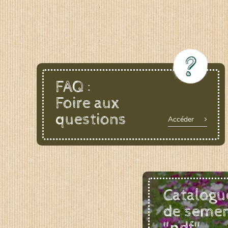
LE BIAU GERME (LBG)
www.biaugerme.com
SATIVA RHEINAU (SAD)
www.sativ
SEMAILLES (SEM)
FAQ :
www.semaille.com
Foire aux
questions
Accéder
Catalogu
de seme