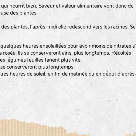
ui nourrit bien. Saveur et valeur alimentaire vont donc de
ieuse des plantes.
des plantes, l’après-midi elle redescend vers les racines. Se
 quelques heures ensoleillées pour avoir moins de nitrates s’
www.bingenheimersaatgut.de
a rosée. Ils se conserveront ainsi plus longtemps. Récoltés
les légumes feuilles fanent plus vite.
er.nl
ls se conserveront plus longtemps.
ques heures de soleil, en fin de matinée ou en début d’après
com
www.aubepin.fr