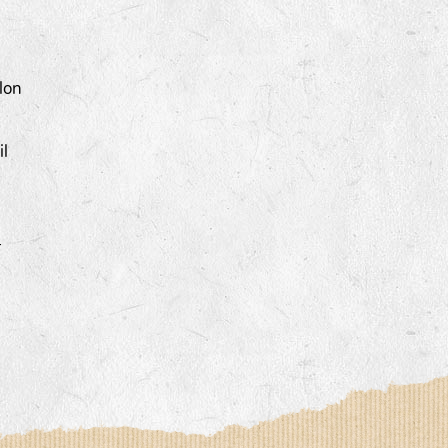
lon
il
-