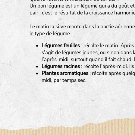
Un bon légume est un légume qui a du goût et q
pair : c’est le résultat de la croissance harmon
Le matin la sève monte dans la partie aérienne 
le type de légume
BINGENHEIMER SAATGUT (BGH)
Légumes feuilles
: récolte le matin. Après
s’agit de légumes jeunes, ou sinon dans l
DE BOLSTER (DBO)
l’après-midi, surtout quand il fait chaud, 
www.bolst
Légumes racines
: récolte l’après-midi. I
GRAINE DEL PAÏS (GDP)
Plantes aromatiques
: récolte après quel
midi, par temps sec.
www.grainesdelpais.com
JARDIN EN’VIE (JEV)
LA BOITE A GRAINES (LBAG)
www.laboiteagraines.
L’AUBEPIN (PDO)