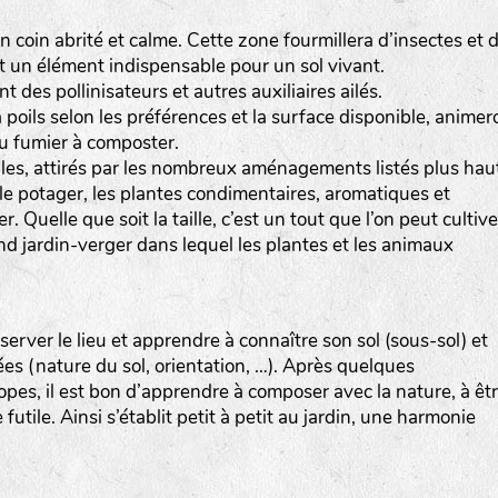
Les autres catégories étant :
 coin abrité et calme. Cette zone fourmillera d’insectes et 
t un élément indispensable pour un sol vivant.
E
: Engrais vert
nt des pollinisateurs et autres auxiliaires ailés.
L
: Légumes
 poils selon les préférences et la surface disponible, animer
A
: Aromatiques
du fumier à composter.
sibles, attirés par les nombreux aménagements listés plus hau
BEL : Code de la variété
(Ici Belle de nuit)
 le potager, les plantes condimentaires, aromatiques et
20 : Année de récolte
(ici 2020)
r. Quelle que soit la taille, c’est un tout que l’on peut cultive
d jardin-verger dans lequel les plantes et les animaux
BPA : Initiales du producteur ou du fournisseur de l
semence.
server le lieu et apprendre à connaître son sol (sous-sol) et
1 : Numéro d’ordre du lot
es (nature du sol, orientation, …). Après quelques
A : Sans calibre.
pes, il est bon d’apprendre à composer avec la nature, à êtr
futile. Ainsi s’établit petit à petit au jardin, une harmonie
G
: Gros
M
: Moyen calibre
P
: Petit calibre