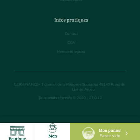
Infos pratiques
Contact
CGV
Mentions légales
GERMINANCE
-
1 chemin de la Rougerie Soucelles
49140
Rives du
Loir en Anjou
Tous droits réservés © 2020 - 27.0.12
Mon panier
Mon
Panier vide
Boutique