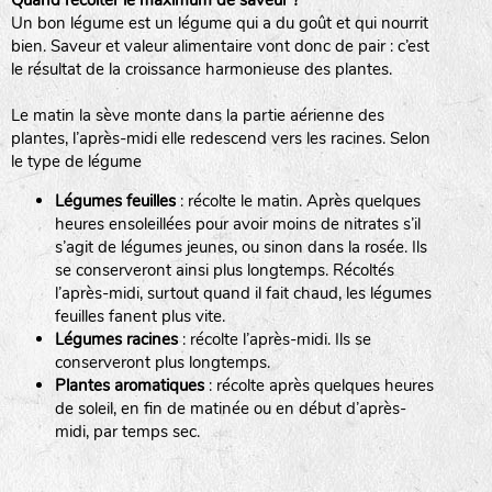
Quand récolter le maximum de saveur ?
Un bon légume est un légume qui a du goût et qui nourrit
BPA : Initiales du producteur ou du fournisseur de la
bien. Saveur et valeur alimentaire vont donc de pair : c’est
semence.
le résultat de la croissance harmonieuse des plantes.
BINGENHEIMER SAATGUT (BGH)
1 : Numéro d’ordre du lot
Le matin la sève monte dans la partie aérienne des
A : Sans calibre.
plantes, l’après-midi elle redescend vers les racines. Selon
www.bingenheimersaatgut.de
le type de légume
DE BOLSTER (DBO)
G
: Gros
Légumes feuilles
: récolte le matin. Après quelques
M
: Moyen calibre
www.bolster.nl
heures ensoleillées pour avoir moins de nitrates s’il
P
: Petit calibre
GRAINE DEL PAÏS (GDP)
s’agit de légumes jeunes, ou sinon dans la rosée. Ils
se conserveront ainsi plus longtemps. Récoltés
l’après-midi, surtout quand il fait chaud, les légumes
feuilles fanent plus vite.
www.grainesdelpais.com
Légumes racines
: récolte l’après-midi. Ils se
JARDIN EN’VIE (JEV)
conserveront plus longtemps.
Plantes aromatiques
: récolte après quelques heures
de soleil, en fin de matinée ou en début d’après-
midi, par temps sec.
LA BOITE A GRAINES (LBAG)