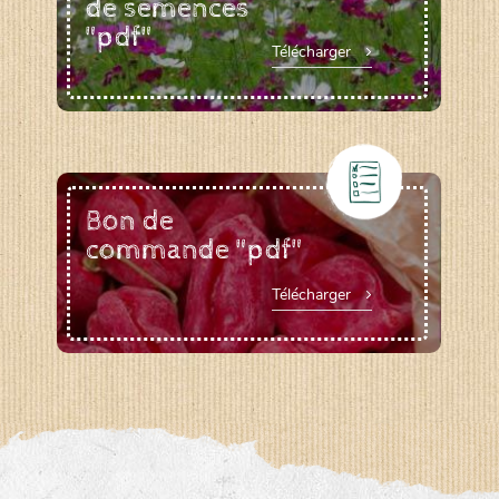
de semences
"pdf"
Télécharger
Bon de
commande "pdf"
Télécharger