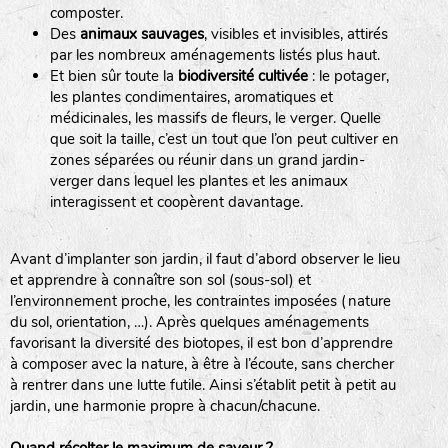
composter.
Des
animaux sauvages
, visibles et invisibles, attirés
par les nombreux aménagements listés plus haut.
Et bien sûr toute la
biodiversité cultivée
: le potager,
les plantes condimentaires, aromatiques et
médicinales, les massifs de fleurs, le verger. Quelle
que soit la taille, c’est un tout que l’on peut cultiver en
zones séparées ou réunir dans un grand jardin-
verger dans lequel les plantes et les animaux
interagissent et coopèrent davantage.
LA RÉFÉRENCE :
F
BEL
20BPA1A (en haut à gauche)
F : Fleurs.
Avant d’implanter son jardin, il faut d’abord observer le lieu
Les autres catégories étant :
et apprendre à connaître son sol (sous-sol) et
l’environnement proche, les contraintes imposées (nature
E
: Engrais vert
du sol, orientation, …). Après quelques aménagements
L
: Légumes
favorisant la diversité des biotopes, il est bon d’apprendre
A
: Aromatiques
à composer avec la nature, à être à l’écoute, sans chercher
à rentrer dans une lutte futile. Ainsi s’établit petit à petit au
jardin, une harmonie propre à chacun/chacune.
BEL : Code de la variété
(Ici Belle de nuit)
20 : Année de récolte
(ici 2020)