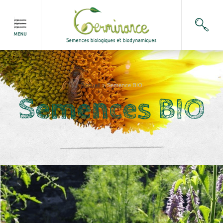
Accueil
>
Semence BIO
Semences BIO