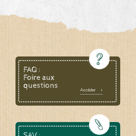
www.laboiteagraines.com
L’AUBEPIN (PDO)
www.aubepin.fr
LE BIAU GERME (LBG)
FAQ :
Foire aux
www.biaugerme.com
SATIVA RHEINAU (SAD)
questions
Accéder
www.sativa-
rheinau.ch
SEMAILLES (SEM)
SAV :
www.semaille.com