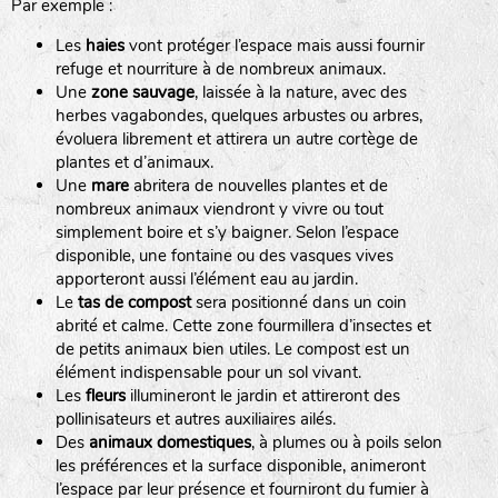
Par exemple :
Les
haies
vont protéger l’espace mais aussi fournir
refuge et nourriture à de nombreux animaux.
Une
zone sauvage
, laissée à la nature, avec des
herbes vagabondes, quelques arbustes ou arbres,
évoluera librement et attirera un autre cortège de
plantes et d’animaux.
Une
mare
abritera de nouvelles plantes et de
nombreux animaux viendront y vivre ou tout
simplement boire et s’y baigner. Selon l’espace
disponible, une fontaine ou des vasques vives
apporteront aussi l’élément eau au jardin.
Le
tas de compost
sera positionné dans un coin
abrité et calme. Cette zone fourmillera d’insectes et
de petits animaux bien utiles. Le compost est un
élément indispensable pour un sol vivant.
Les
fleurs
illumineront le jardin et attireront des
pollinisateurs et autres auxiliaires ailés.
Des
animaux domestiques
, à plumes ou à poils selon
les préférences et la surface disponible, animeront
l’espace par leur présence et fourniront du fumier à