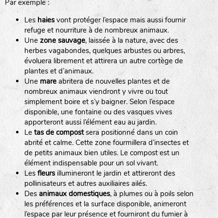
Par exemple :
Les
haies
vont protéger l’espace mais aussi fournir
refuge et nourriture à de nombreux animaux.
Une
zone sauvage
, laissée à la nature, avec des
herbes vagabondes, quelques arbustes ou arbres,
évoluera librement et attirera un autre cortège de
plantes et d’animaux.
Une
mare
abritera de nouvelles plantes et de
nombreux animaux viendront y vivre ou tout
simplement boire et s’y baigner. Selon l’espace
disponible, une fontaine ou des vasques vives
apporteront aussi l’élément eau au jardin.
Le
tas de compost
sera positionné dans un coin
abrité et calme. Cette zone fourmillera d’insectes et
de petits animaux bien utiles. Le compost est un
élément indispensable pour un sol vivant.
Les
fleurs
illumineront le jardin et attireront des
pollinisateurs et autres auxiliaires ailés.
Des
animaux domestiques
, à plumes ou à poils selon
les préférences et la surface disponible, animeront
l’espace par leur présence et fourniront du fumier à