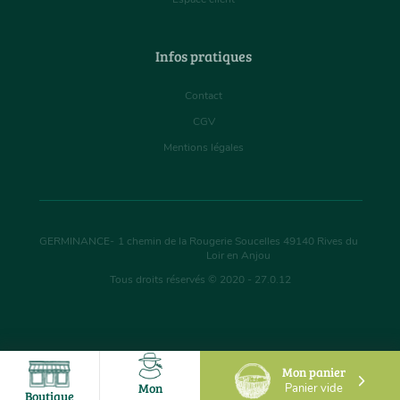
Infos pratiques
Contact
CGV
Mentions légales
GERMINANCE
-
1 chemin de la Rougerie Soucelles
49140
Rives du
Loir en Anjou
Tous droits réservés © 2020 - 27.0.12
Mon panier
Mon
Panier vide
Boutique