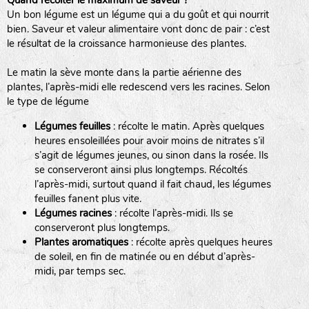
Quand récolter le maximum de saveur ?
Un bon légume est un légume qui a du goût et qui nourrit
BPA : Initiales du producteur ou du fournisseur de la
bien. Saveur et valeur alimentaire vont donc de pair : c’est
semence.
le résultat de la croissance harmonieuse des plantes.
BINGENHEIMER SAATGUT (BGH)
1 : Numéro d’ordre du lot
Le matin la sève monte dans la partie aérienne des
A : Sans calibre.
plantes, l’après-midi elle redescend vers les racines. Selon
www.bingenheimersaatgut.de
le type de légume
DE BOLSTER (DBO)
G
: Gros
Légumes feuilles
: récolte le matin. Après quelques
M
: Moyen calibre
www.bolster.nl
heures ensoleillées pour avoir moins de nitrates s’il
P
: Petit calibre
GRAINE DEL PAÏS (GDP)
s’agit de légumes jeunes, ou sinon dans la rosée. Ils
se conserveront ainsi plus longtemps. Récoltés
l’après-midi, surtout quand il fait chaud, les légumes
feuilles fanent plus vite.
www.grainesdelpais.com
Légumes racines
: récolte l’après-midi. Ils se
JARDIN EN’VIE (JEV)
conserveront plus longtemps.
Plantes aromatiques
: récolte après quelques heures
de soleil, en fin de matinée ou en début d’après-
midi, par temps sec.
LA BOITE A GRAINES (LBAG)