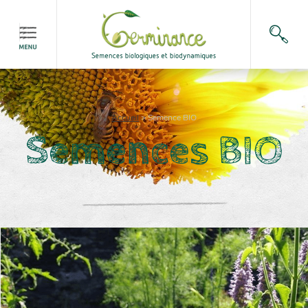
Accueil
>
Semence BIO
Semences BIO