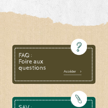
www.laboiteagraines.com
L’AUBEPIN (PDO)
www.aubepin.fr
LE BIAU GERME (LBG)
FAQ :
Foire aux
www.biaugerme.com
SATIVA RHEINAU (SAD)
questions
Accéder
www.sativa-
rheinau.ch
SEMAILLES (SEM)
SAV :
www.semaille.com