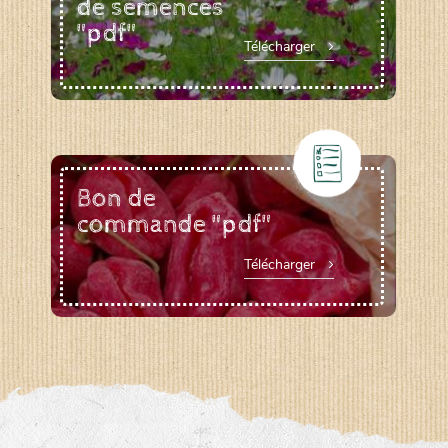
de semences
"pdf"
Télécharger
Bon de
commande "pdf"
Télécharger