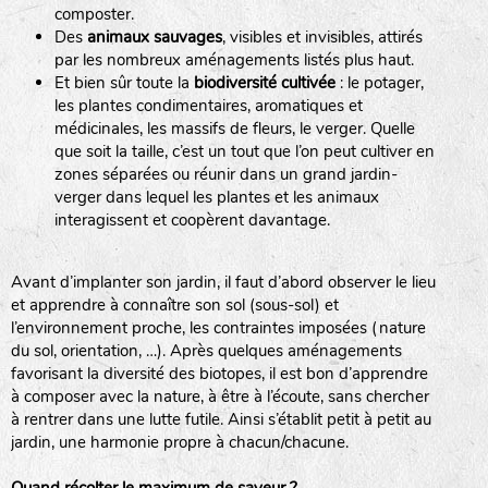
composter.
Des
animaux sauvages
, visibles et invisibles, attirés
par les nombreux aménagements listés plus haut.
Et bien sûr toute la
biodiversité cultivée
: le potager,
les plantes condimentaires, aromatiques et
médicinales, les massifs de fleurs, le verger. Quelle
que soit la taille, c’est un tout que l’on peut cultiver en
zones séparées ou réunir dans un grand jardin-
verger dans lequel les plantes et les animaux
interagissent et coopèrent davantage.
LA RÉFÉRENCE :
F
BEL
20BPA1A (en haut à gauche)
F : Fleurs.
Avant d’implanter son jardin, il faut d’abord observer le lieu
Les autres catégories étant :
et apprendre à connaître son sol (sous-sol) et
l’environnement proche, les contraintes imposées (nature
E
: Engrais vert
du sol, orientation, …). Après quelques aménagements
L
: Légumes
favorisant la diversité des biotopes, il est bon d’apprendre
A
: Aromatiques
à composer avec la nature, à être à l’écoute, sans chercher
à rentrer dans une lutte futile. Ainsi s’établit petit à petit au
jardin, une harmonie propre à chacun/chacune.
BEL : Code de la variété
(Ici Belle de nuit)
20 : Année de récolte
(ici 2020)