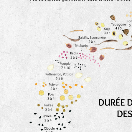
tas de compost
fleurs
animaux domestiques
animaux sauvages
biodiversité cultivée