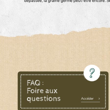
dépassée, la graine germe peut-être encore. S
LE BIAU GERME (LBG)
www.biaugerme.com
SATIVA RHEINAU (SAD)
www.sativ
SEMAILLES (SEM)
www.semaille.com
FAQ :
Foire aux
questions
Accéder