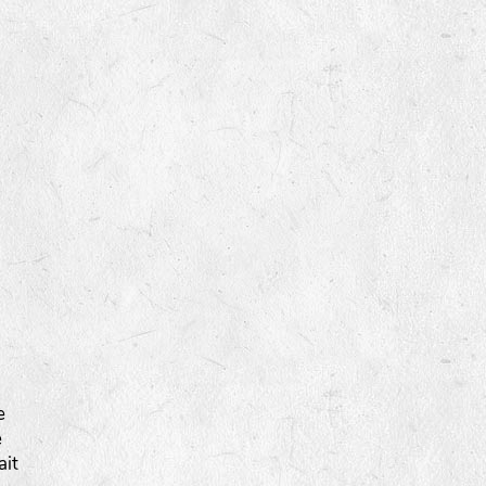
e
e
ait