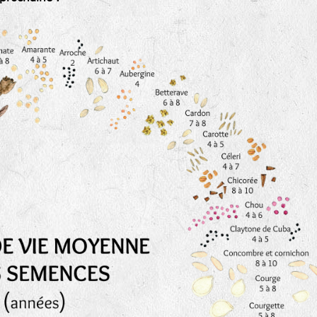
Les autres catégories étant :
E
: Engrais vert
L
: Légumes
A
: Aromatiques
BEL : Code de la variété
(Ici Belle de nuit)
20 : Année de récolte
(ici 2020)
BPA : Initiales du producteur ou du fournisseur de l
semence.
1 : Numéro d’ordre du lot
A : Sans calibre.
G
: Gros
M
: Moyen calibre
P
: Petit calibre