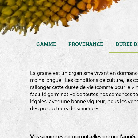
GAMME
PROVENANCE
DURÉE D
La graine est un organisme vivant en dormance
moins longue : Les conditions de culture, les 
rallonger cette durée de vie (comme pour le vin
faculté germinative de toutes nos semences to
légales, avec une bonne vigueur, nous les vendon
haies
des producteurs de semences.
zone sauvage
mare
Vos semences germeront-elles encore l'année 