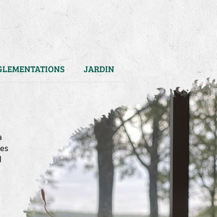
GLEMENTATIONS
JARDIN
a
mes
l
)