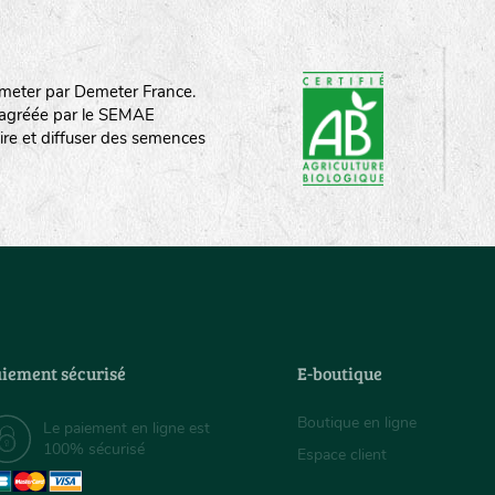
meter par Demeter France.
st agréée par le SEMAE
ire et diffuser des semences
iement sécurisé
E-boutique
Boutique en ligne
Le paiement en ligne est
100% sécurisé
Espace client