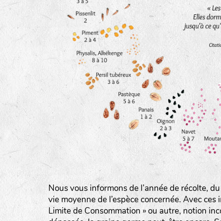
BINGENHEIMER SAATGUT (BGH)
Légumes feuilles
DE BOLSTER (DBO)
www.bolst
Légumes racines
GRAINE DEL PAÏS (GDP)
Plantes aromatiques
www.grainesdelpais.com
JARDIN EN’VIE (JEV)
LA BOITE A GRAINES (LBAG)
Nous vous informons de l’année de récolte, du
www.laboiteagraines.
vie moyenne de l’espèce concernée. Avec ces i
L’AUBEPIN (PDO)
Limite de Consommation » ou autre, notion inc