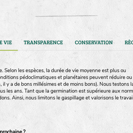
E VIE
TRANSPARENCE
CONSERVATION
RÈ
. Selon les espèces, la durée de vie moyenne est plus ou
conditions pédoclimatiques et planétaires peuvent réduire ou
, il y a de bons millésimes et de moins bons). Nous testons l
us les ans. Tant que la germination est supérieure aux nor
s. Ainsi, nous limitons le gaspillage et valorisons le travai
LA RÉFÉRENCE :
F
BEL
20BPA1A (en haut à gauche
prochaine ?
F : Fleurs.