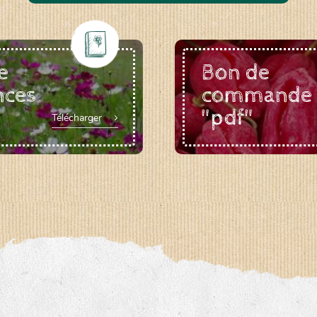
e
Bon de
nces
commande
"pdf"
Télécharger