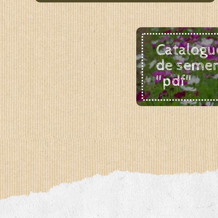
Catalogu
de seme
"pdf"