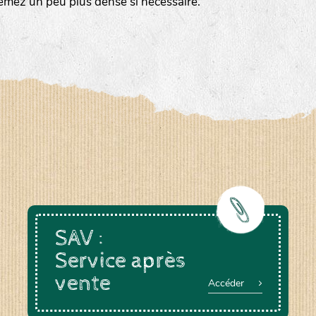
emez un peu plus dense si nécessaire.
a-rheinau.ch
SAV :
Service après
vente
Accéder