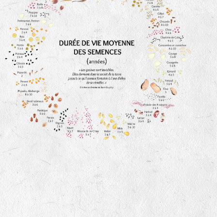
animaux sauvages
biodiversité cultivée
LA RÉFÉRENCE :
F
BEL
20BPA1A (en haut à gauche)
F : Fleurs.
Les autres catégories étant :
E
: Engrais vert
L
: Légumes
A
: Aromatiques
BEL : Code de la variété
(Ici Belle de nuit)
20 : Année de récolte
(ici 2020)