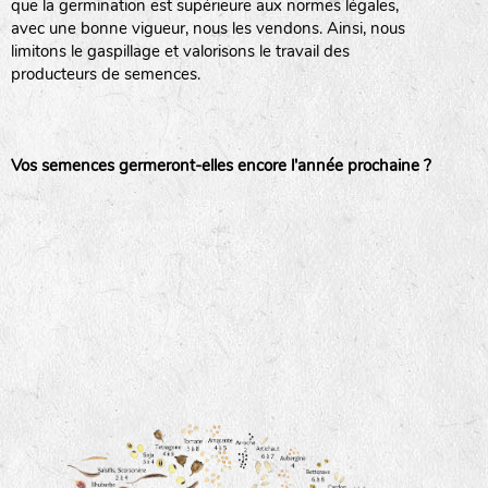
que la germination est supérieure aux normes légales,
avec une bonne vigueur, nous les vendons. Ainsi, nous
haies
limitons le gaspillage et valorisons le travail des
producteurs de semences.
zone sauvage
Vos semences germeront-elles encore l'année prochaine ?
mare
tas de compost
fleurs
animaux domestiques