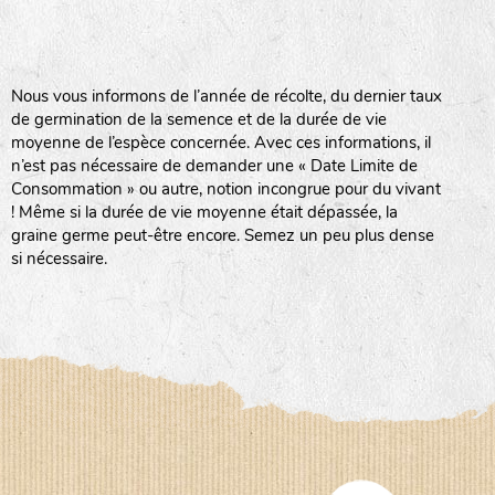
BPA : Initiales du producteur ou du fournisseur de la
semence.
BINGENHEIMER SAATGUT (BGH)
Nous vous informons de l’année de récolte, du dernier taux
1 : Numéro d’ordre du lot
de germination de la semence et de la durée de vie
A : Sans calibre.
moyenne de l’espèce concernée. Avec ces informations, il
www.bingenheimersaatgut.de
n’est pas nécessaire de demander une « Date Limite de
DE BOLSTER (DBO)
G
: Gros
Consommation » ou autre, notion incongrue pour du vivant
Légumes feuilles
M
: Moyen calibre
! Même si la durée de vie moyenne était dépassée, la
www.bolster.nl
P
: Petit calibre
graine germe peut-être encore. Semez un peu plus dense
GRAINE DEL PAÏS (GDP)
si nécessaire.
www.grainesdelpais.com
Légumes racines
JARDIN EN’VIE (JEV)
Plantes aromatiques
LA BOITE A GRAINES (LBAG)