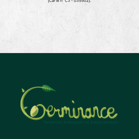
(Carte n° C3 - 035502).