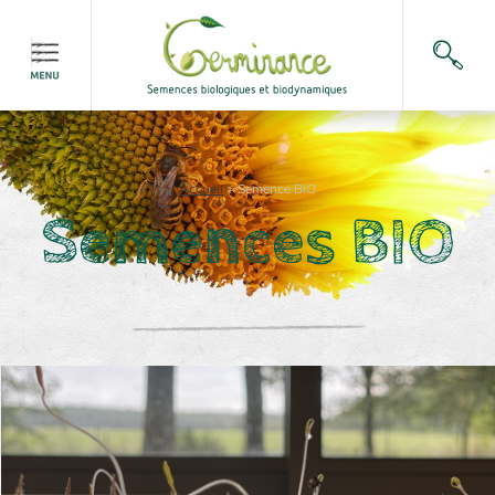
Accueil
>
Semence BIO
Semences BIO