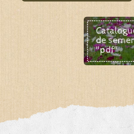
Catalogu
de seme
"pdf"