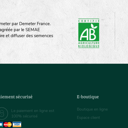
meter par Demeter France.
st agréée par le SEMAE
ire et diffuser des semences
iement sécurisé
E-boutique
Boutique en ligne
Le paiement en ligne est
100% sécurisé
Espace client