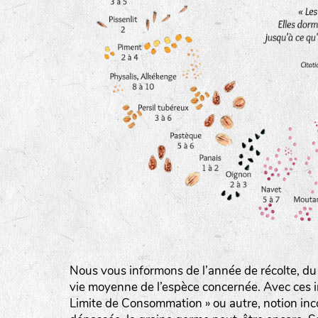
BINGENHEIMER SAATGUT (BGH)
Légumes feuilles
DE BOLSTER (DBO)
www.bolst
Légumes racines
GRAINE DEL PAÏS (GDP)
Plantes aromatiques
www.grainesdelpais.com
JARDIN EN’VIE (JEV)
LA BOITE A GRAINES (LBAG)
Nous vous informons de l’année de récolte, du
www.laboiteagraines.
vie moyenne de l’espèce concernée. Avec ces i
L’AUBEPIN (PDO)
Limite de Consommation » ou autre, notion inc