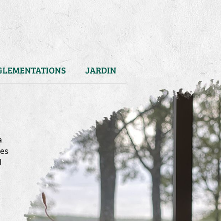
GLEMENTATIONS
JARDIN
a
mes
l
)