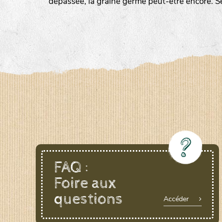
dépassée, la graine germe peut-être encore. S
LE BIAU GERME (LBG)
www.biaugerme.com
SATIVA RHEINAU (SAD)
www.sativ
SEMAILLES (SEM)
www.semaille.com
FAQ :
Foire aux
questions
Accéder