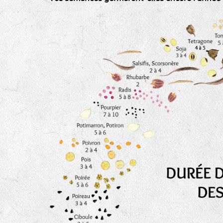
tas de compost
fleurs
animaux domestiques
animaux sauvages
biodiversité cultivée