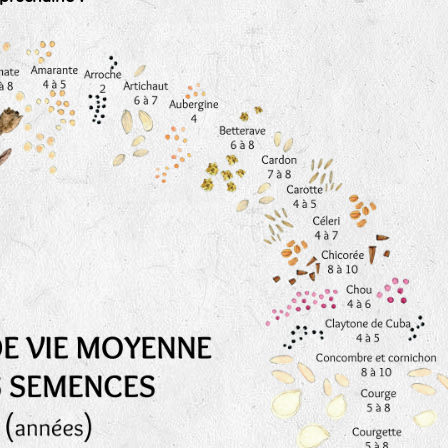
Les autres catégories étant :
E
: Engrais vert
L
: Légumes
A
: Aromatiques
BEL : Code de la variété
(Ici Belle de nuit)
20 : Année de récolte
(ici 2020)
BPA : Initiales du producteur ou du fournisseur de l
semence.
1 : Numéro d’ordre du lot
A : Sans calibre.
G
: Gros
M
: Moyen calibre
P
: Petit calibre