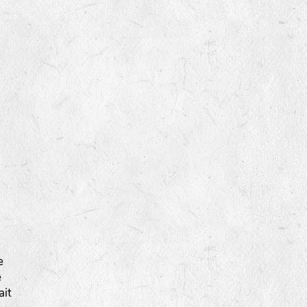
e
e
ait