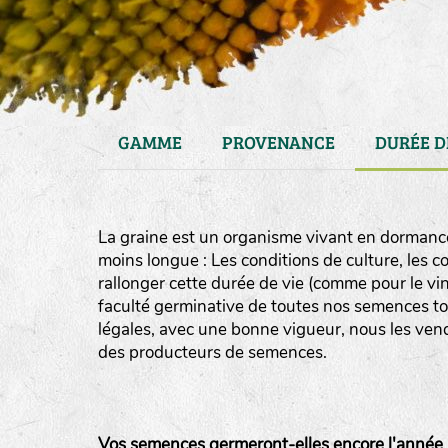
GAMME
PROVENANCE
DURÉE D
La graine est un organisme vivant en dormance
moins longue : Les conditions de culture, les 
rallonger cette durée de vie (comme pour le vin
faculté germinative de toutes nos semences to
légales, avec une bonne vigueur, nous les vendon
haies
des producteurs de semences.
zone sauvage
mare
Vos semences germeront-elles encore l'année 