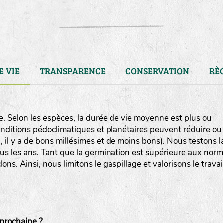
E VIE
TRANSPARENCE
CONSERVATION
RÈ
. Selon les espèces, la durée de vie moyenne est plus ou
conditions pédoclimatiques et planétaires peuvent réduire ou
, il y a de bons millésimes et de moins bons). Nous testons l
us les ans. Tant que la germination est supérieure aux nor
s. Ainsi, nous limitons le gaspillage et valorisons le travai
LA RÉFÉRENCE :
F
BEL
20BPA1A (en haut à gauche
prochaine ?
F : Fleurs.