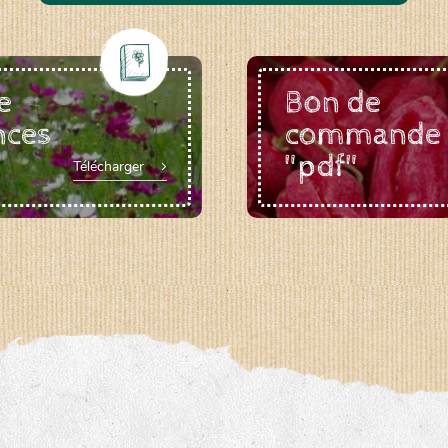
e
Bon de
nces
commande
"pdf"
Télécharger