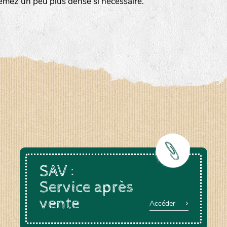
emez un peu plus dense si nécessaire.
a-rheinau.ch
SAV :
Service après
vente
Accéder