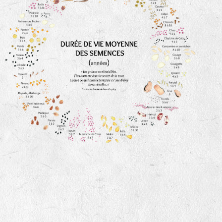
animaux sauvages
biodiversité cultivée
LA RÉFÉRENCE :
F
BEL
20BPA1A (en haut à gauche)
F : Fleurs.
Les autres catégories étant :
E
: Engrais vert
L
: Légumes
A
: Aromatiques
BEL : Code de la variété
(Ici Belle de nuit)
20 : Année de récolte
(ici 2020)