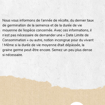
BPA : Initiales du producteur ou du fournisseur de la
semence.
BINGENHEIMER SAATGUT (BGH)
Nous vous informons de l’année de récolte, du dernier taux
1 : Numéro d’ordre du lot
de germination de la semence et de la durée de vie
A : Sans calibre.
moyenne de l’espèce concernée. Avec ces informations, il
www.bingenheimersaatgut.de
n’est pas nécessaire de demander une « Date Limite de
DE BOLSTER (DBO)
G
: Gros
Consommation » ou autre, notion incongrue pour du vivant
Légumes feuilles
M
: Moyen calibre
! Même si la durée de vie moyenne était dépassée, la
www.bolster.nl
P
: Petit calibre
graine germe peut-être encore. Semez un peu plus dense
GRAINE DEL PAÏS (GDP)
si nécessaire.
www.grainesdelpais.com
Légumes racines
JARDIN EN’VIE (JEV)
Plantes aromatiques
LA BOITE A GRAINES (LBAG)