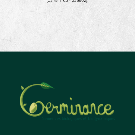
(Carte n° C3 - 035502).