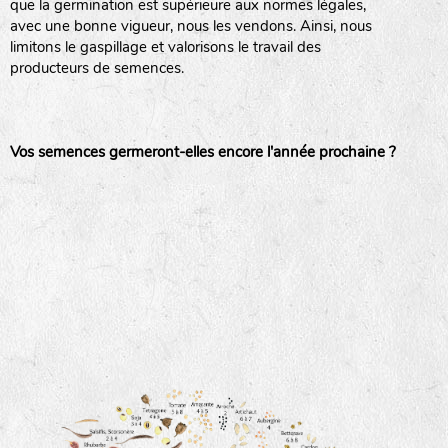
que la germination est supérieure aux normes légales,
avec une bonne vigueur, nous les vendons. Ainsi, nous
haies
limitons le gaspillage et valorisons le travail des
producteurs de semences.
zone sauvage
Vos semences germeront-elles encore l'année prochaine ?
mare
tas de compost
fleurs
animaux domestiques