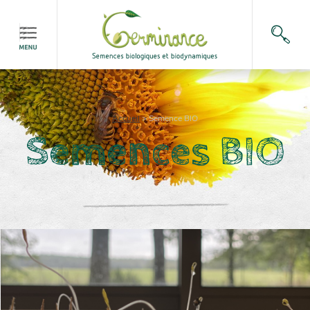
Accueil
>
Semence BIO
Semences BIO