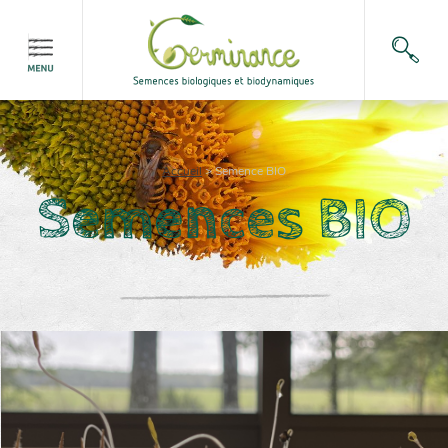
Accueil
>
Semence BIO
Semences BIO