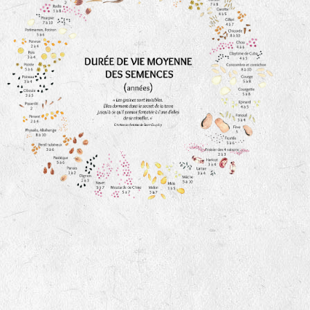
animaux sauvages
biodiversité cultivée
LA RÉFÉRENCE :
F
BEL
20BPA1A (en haut à gauche)
F : Fleurs.
Les autres catégories étant :
E
: Engrais vert
L
: Légumes
A
: Aromatiques
BEL : Code de la variété
(Ici Belle de nuit)
20 : Année de récolte
(ici 2020)