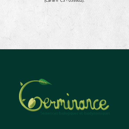
(Carte n° C3 - 035502).