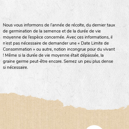
BPA : Initiales du producteur ou du fournisseur de la
semence.
BINGENHEIMER SAATGUT (BGH)
Nous vous informons de l’année de récolte, du dernier taux
1 : Numéro d’ordre du lot
de germination de la semence et de la durée de vie
A : Sans calibre.
moyenne de l’espèce concernée. Avec ces informations, il
www.bingenheimersaatgut.de
n’est pas nécessaire de demander une « Date Limite de
DE BOLSTER (DBO)
G
: Gros
Consommation » ou autre, notion incongrue pour du vivant
Légumes feuilles
M
: Moyen calibre
! Même si la durée de vie moyenne était dépassée, la
www.bolster.nl
P
: Petit calibre
graine germe peut-être encore. Semez un peu plus dense
GRAINE DEL PAÏS (GDP)
si nécessaire.
www.grainesdelpais.com
Légumes racines
JARDIN EN’VIE (JEV)
Plantes aromatiques
LA BOITE A GRAINES (LBAG)