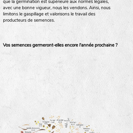
que la germination est supérieure aux normes légales,
avec une bonne vigueur, nous les vendons. Ainsi, nous
haies
limitons le gaspillage et valorisons le travail des
producteurs de semences.
zone sauvage
Vos semences germeront-elles encore l'année prochaine ?
mare
tas de compost
fleurs
animaux domestiques