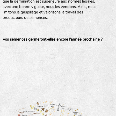
que la germination est supérieure aux normes légales,
avec une bonne vigueur, nous les vendons. Ainsi, nous
haies
limitons le gaspillage et valorisons le travail des
producteurs de semences.
zone sauvage
Vos semences germeront-elles encore l'année prochaine ?
mare
tas de compost
fleurs
animaux domestiques