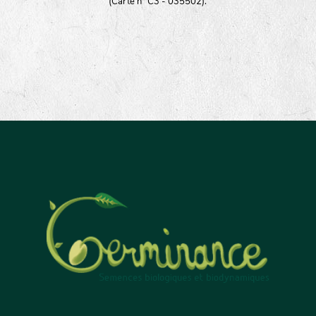
(Carte n° C3 - 035502).