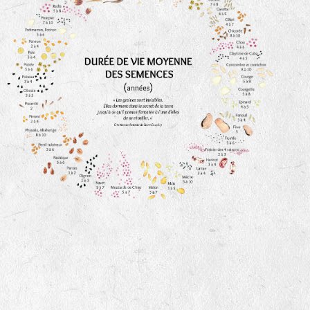
animaux sauvages
biodiversité cultivée
LA RÉFÉRENCE :
F
BEL
20BPA1A (en haut à gauche)
F : Fleurs.
Les autres catégories étant :
E
: Engrais vert
L
: Légumes
A
: Aromatiques
BEL : Code de la variété
(Ici Belle de nuit)
20 : Année de récolte
(ici 2020)