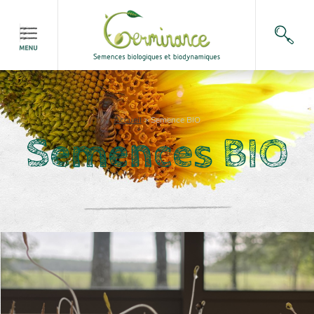
Accueil
>
Semence BIO
Semences BIO