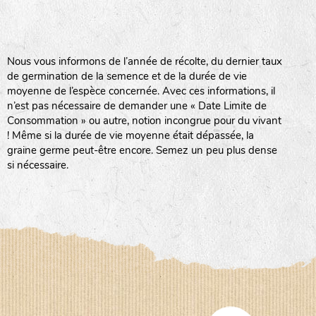
BPA : Initiales du producteur ou du fournisseur de la
semence.
BINGENHEIMER SAATGUT (BGH)
Nous vous informons de l’année de récolte, du dernier taux
1 : Numéro d’ordre du lot
de germination de la semence et de la durée de vie
A : Sans calibre.
moyenne de l’espèce concernée. Avec ces informations, il
www.bingenheimersaatgut.de
n’est pas nécessaire de demander une « Date Limite de
DE BOLSTER (DBO)
G
: Gros
Consommation » ou autre, notion incongrue pour du vivant
Légumes feuilles
M
: Moyen calibre
! Même si la durée de vie moyenne était dépassée, la
www.bolster.nl
P
: Petit calibre
graine germe peut-être encore. Semez un peu plus dense
GRAINE DEL PAÏS (GDP)
si nécessaire.
www.grainesdelpais.com
Légumes racines
JARDIN EN’VIE (JEV)
Plantes aromatiques
LA BOITE A GRAINES (LBAG)