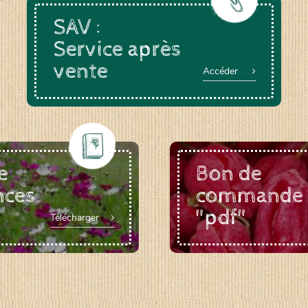
SAV :
Service après
vente
a-rheinau.ch
Accéder
e
Bon de
nces
commande
"pdf"
Télécharger