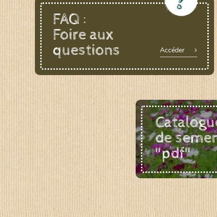
LE BIAU GERME (LBG)
FAQ :
www.biaugerme.com
Foire aux
SATIVA RHEINAU (SAD)
questions
www.sativ
Accéder
SEMAILLES (SEM)
www.semaille.com
Catalogu
de seme
"pdf"