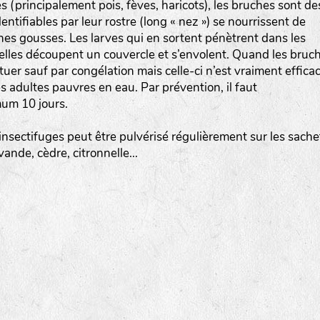
 (principalement pois, fèves, haricots), les bruches sont de
Les autres catégories étant :
tifiables par leur rostre (long « nez ») se nourrissent de
nes gousses. Les larves qui en sortent pénètrent dans les
E
: Engrais vert
, elles découpent un couvercle et s’envolent. Quand les bruc
L
: Légumes
 tuer sauf par congélation mais celle-ci n’est vraiment effica
A
: Aromatiques
es adultes pauvres en eau. Par prévention, il faut
um 10 jours.
BEL : Code de la variété
(Ici Belle de nuit)
 insectifuges peut être pulvérisé régulièrement sur les sache
20 : Année de récolte
(ici 2020)
vande, cèdre, citronnelle...
BPA : Initiales du producteur ou du fournisseur de l
semence.
1 : Numéro d’ordre du lot
A : Sans calibre.
G
: Gros
M
: Moyen calibre
P
: Petit calibre