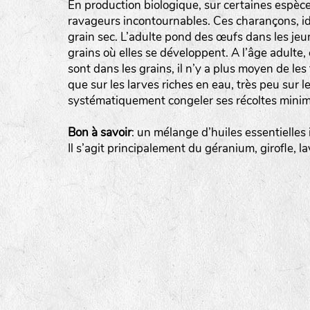
En production biologique, sur certaines espèces
ravageurs incontournables. Ces charançons, iden
tas de compost
grain sec. L’adulte pond des œufs dans les jeu
grains où elles se développent. A l’âge adulte
fleurs
sont dans les grains, il n’y a plus moyen de les
animaux domestiques
que sur les larves riches en eau, très peu sur l
systématiquement congeler ses récoltes minim
animaux sauvages
biodiversité cultivée
Bon à savoir
: un mélange d’huiles essentielles
Il s’agit principalement du géranium, girofle, la