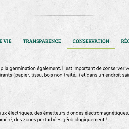
E VIE
TRANSPARENCE
CONSERVATION
RÈ
 la germination également. Il est important de conserver v
ts (papier, tissu, bois non traité...) et dans un endroit sai
aux électriques, des émetteurs d’ondes électromagnétiques,
LA RÉFÉRENCE :
F
BEL
20BPA1A (en haut à gauche
oméré, des zones perturbées géobiologiquement !
F : Fleurs.