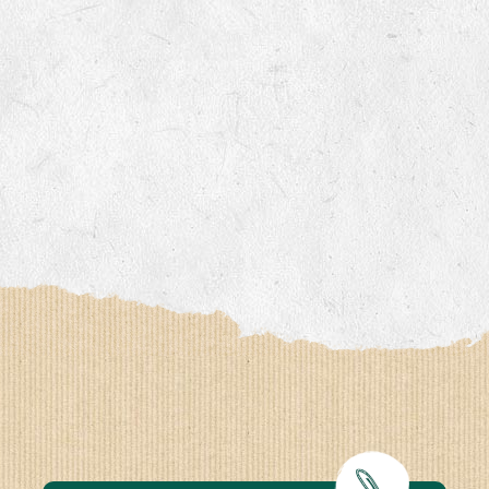
www.bingenheimersaatgut.de
er.nl
com
www.aubepin.fr