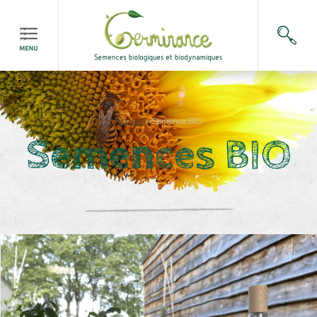
Accueil
>
Semence BIO
Semences BIO