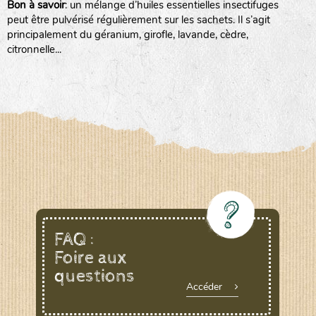
Bon à savoir
: un mélange d’huiles essentielles insectifuges
peut être pulvérisé régulièrement sur les sachets. Il s’agit
animaux sauvages
principalement du géranium, girofle, lavande, cèdre,
citronnelle...
biodiversité cultivée
LA RÉFÉRENCE :
F
BEL
20BPA1A (en haut à gauche)
F : Fleurs.
Les autres catégories étant :
E
: Engrais vert
L
: Légumes
FAQ :
A
: Aromatiques
Foire aux
questions
Accéder
BEL : Code de la variété
(Ici Belle de nuit)
20 : Année de récolte
(ici 2020)