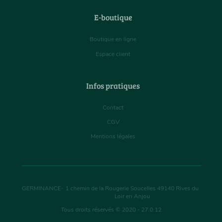
E-boutique
Boutique en ligne
Espace client
Infos pratiques
Contact
CGV
Mentions légales
GERMINANCE
-
1 chemin de la Rougerie Soucelles
49140
Rives du
Loir en Anjou
Tous droits réservés © 2020 - 27.0.12