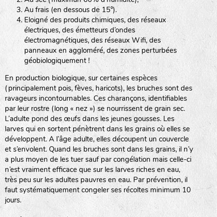
Au frais (en dessous de 15°).
Eloigné des produits chimiques, des réseaux
haies
électriques, des émetteurs d’ondes
électromagnétiques, des réseaux Wifi, des
zone sauvage
panneaux en aggloméré, des zones perturbées
géobiologiquement !
En production biologique, sur certaines espèces
mare
(principalement pois, fèves, haricots), les bruches sont des
ravageurs incontournables. Ces charançons, identifiables
par leur rostre (long « nez ») se nourrissent de grain sec.
L’adulte pond des œufs dans les jeunes gousses. Les
larves qui en sortent pénètrent dans les grains où elles se
tas de compost
développent. A l’âge adulte, elles découpent un couvercle
et s’envolent. Quand les bruches sont dans les grains, il n’y
a plus moyen de les tuer sauf par congélation mais celle-ci
n’est vraiment efficace que sur les larves riches en eau,
fleurs
très peu sur les adultes pauvres en eau. Par prévention, il
faut systématiquement congeler ses récoltes minimum 10
animaux domestiques
jours.