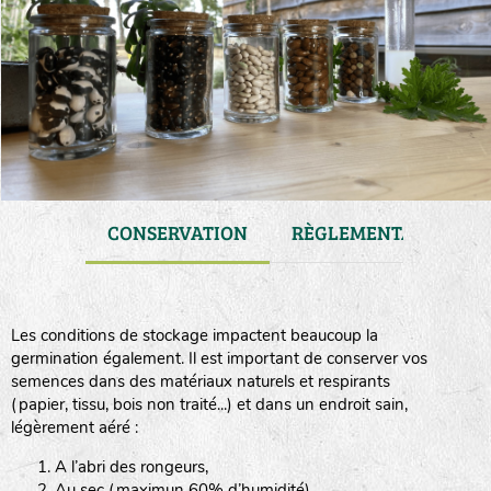
ARENCE
CONSERVATION
RÈGLEMENTATIONS
Les conditions de stockage impactent beaucoup la
germination également. Il est important de conserver vos
semences dans des matériaux naturels et respirants
(papier, tissu, bois non traité...) et dans un endroit sain,
légèrement aéré :
A l’abri des rongeurs,
Au sec (maximun 60% d’humidité),