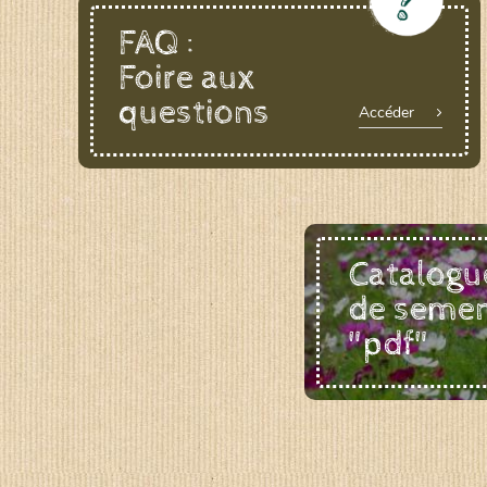
LE BIAU GERME (LBG)
FAQ :
www.biaugerme.com
Foire aux
SATIVA RHEINAU (SAD)
questions
www.sativ
Accéder
SEMAILLES (SEM)
www.semaille.com
Catalogu
de seme
"pdf"