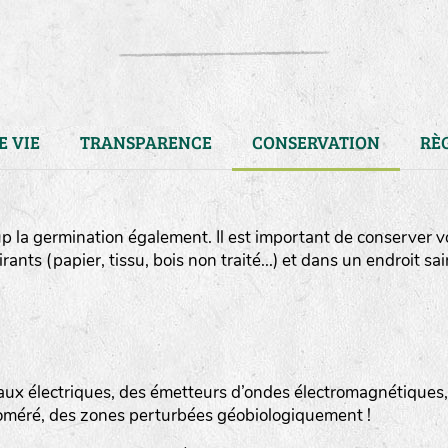
E VIE
TRANSPARENCE
CONSERVATION
RÈ
 la germination également. Il est important de conserver v
ts (papier, tissu, bois non traité...) et dans un endroit sai
aux électriques, des émetteurs d’ondes électromagnétiques,
LA RÉFÉRENCE :
F
BEL
20BPA1A (en haut à gauche
oméré, des zones perturbées géobiologiquement !
F : Fleurs.