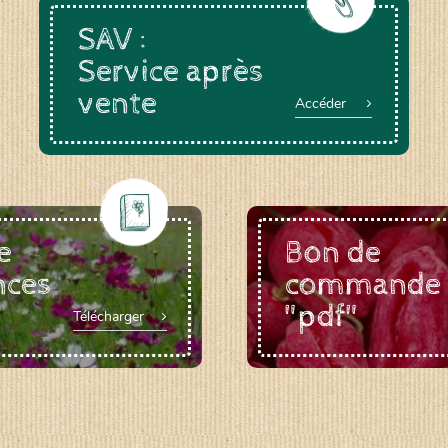
SAV :
Service après
vente
a-rheinau.ch
Accéder
e
Bon de
nces
commande
"pdf"
Télécharger