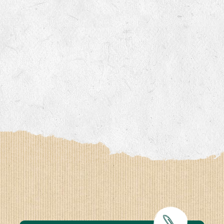
www.bingenheimersaatgut.de
er.nl
com
www.aubepin.fr