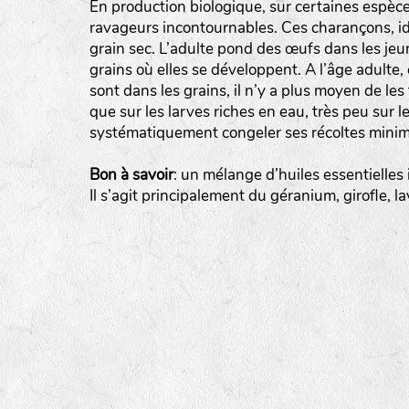
En production biologique, sur certaines espèces
ravageurs incontournables. Ces charançons, iden
tas de compost
grain sec. L’adulte pond des œufs dans les jeu
grains où elles se développent. A l’âge adulte
fleurs
sont dans les grains, il n’y a plus moyen de les
animaux domestiques
que sur les larves riches en eau, très peu sur l
systématiquement congeler ses récoltes minim
animaux sauvages
biodiversité cultivée
Bon à savoir
: un mélange d’huiles essentielles
Il s’agit principalement du géranium, girofle, la