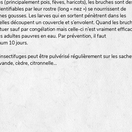
 (principalement pois, fèves, haricots), les bruches sont de
Les autres catégories étant :
tifiables par leur rostre (long « nez ») se nourrissent de
nes gousses. Les larves qui en sortent pénètrent dans les
E
: Engrais vert
, elles découpent un couvercle et s’envolent. Quand les bruc
L
: Légumes
 tuer sauf par congélation mais celle-ci n’est vraiment effica
A
: Aromatiques
es adultes pauvres en eau. Par prévention, il faut
um 10 jours.
BEL : Code de la variété
(Ici Belle de nuit)
 insectifuges peut être pulvérisé régulièrement sur les sache
20 : Année de récolte
(ici 2020)
vande, cèdre, citronnelle...
BPA : Initiales du producteur ou du fournisseur de l
semence.
1 : Numéro d’ordre du lot
A : Sans calibre.
G
: Gros
M
: Moyen calibre
P
: Petit calibre