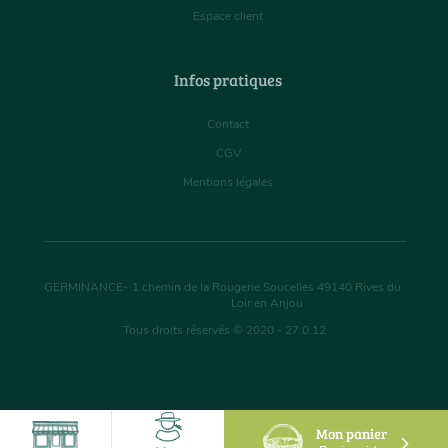
Espace client
Infos pratiques
Contact
CGV
Mentions légales
GERMINANCE
-
1 chemin de la Rougerie Soucelles
49140
Rives du
Loir en Anjou
Tous droits réservés © 2020 - 27.0.12
Mon panier