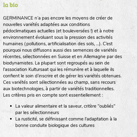
la bio
BPA : Initiales du producteur ou du fournisseur de la
semence.
GERMINANCE n’a pas encore les moyens de créer de
BINGENHEIMER SAATGUT (BGH)
nouvelles variétés adaptées aux conditions
1 : Numéro d’ordre du lot
pédoclimatiques actuelles (et bouleversées !) et à notre
A : Sans calibre.
environnement évoluant sous la pression des activités
www.bingenheimersaatgut.de
humaines (pollutions, artificialisation des sols, …). C’est
DE BOLSTER (DBO)
pourquoi nous diffusons aussi des semences de variétés
G
: Gros
Légumes feuilles
récentes, sélectionnées en Suisse et en Allemagne par des
M
: Moyen calibre
www.bolster.nl
biodynamistes. La plupart sont regroupés au sein de
P
: Petit calibre
GRAINE DEL PAÏS (GDP)
l'association Kultursaat qui les rémunère et à laquelle ils
confient le soin d’inscrire et de gérer les variétés obtenues.
Ces variétés sont sélectionnées au champ, sans recours
aux biotechnologies, à partir de variétés traditionnelles.
www.grainesdelpais.com
Légumes racines
Les critères pris en compte sont essentiellement :
JARDIN EN’VIE (JEV)
La valeur alimentaire et la saveur, critère "oubliés"
Plantes aromatiques
par les sélectionneurs
La rusticité, se définissant comme l'adaptation à la
bonne conduite biologique des cultures
LA BOITE A GRAINES (LBAG)