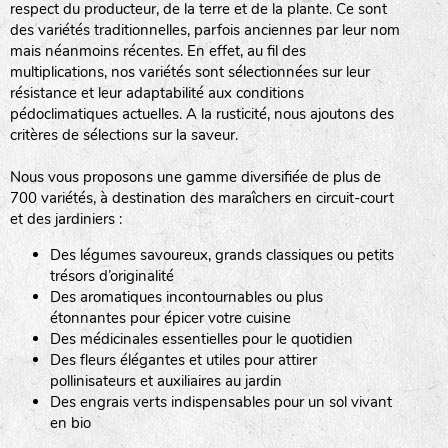
respect du producteur, de la terre et de la plante. Ce sont
des variétés traditionnelles, parfois anciennes par leur nom
haies
mais néanmoins récentes. En effet, au fil des
multiplications, nos variétés sont sélectionnées sur leur
zone sauvage
résistance et leur adaptabilité aux conditions
pédoclimatiques actuelles. A la rusticité, nous ajoutons des
critères de sélections sur la saveur.
mare
Nous vous proposons une gamme diversifiée de plus de
700 variétés, à destination des maraîchers en circuit-court
et des jardiniers :
Des légumes savoureux, grands classiques ou petits
tas de compost
trésors d’originalité
Des aromatiques incontournables ou plus
étonnantes pour épicer votre cuisine
Des médicinales essentielles pour le quotidien
fleurs
Des fleurs élégantes et utiles pour attirer
pollinisateurs et auxiliaires au jardin
animaux domestiques
Des engrais verts indispensables pour un sol vivant
en bio