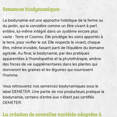
Semences biodynamiques
animaux sauvages
biodiversité cultivée
La biodynamie est une approche holistique de la ferme ou
du jardin, qui la considère comme un être vivant à part
entière, lui-même intégré dans un système encore plus
vaste : Terre et Cosmos. Elle privilégie les soins apportés à
la terre, pour vivifier le sol. Elle respecte le vivant, chaque
être, même invisible, faisant parti de l’équilibre du domaine
agricole. Au final, la biodynamie, par des pratiques
LA RÉFÉRENCE :
F
BEL
20BPA1A (en haut à gauche)
apparentées à l’homéopathie et la phytothérapie, amène
des forces de vie supplémentaires dans les plantes qui
F : Fleurs.
donneront les graines et les légumes qui nourrissent
Les autres catégories étant :
l’homme.
E
: Engrais vert
Vous retrouverez nos semences biodynamiques sous le
L
: Légumes
label DEMETER. Une partie de nos producteurs pratique la
A
: Aromatiques
biodynamie, certains d’entre eux n’étant pas certifiés
DEMETER.
BEL : Code de la variété
(Ici Belle de nuit)
20 : Année de récolte
(ici 2020)
La création de nouvelles variétés adaptées à