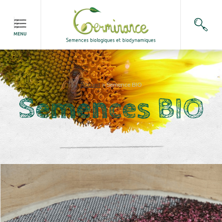
Accueil
>
Semence BIO
Semences BIO