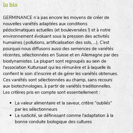
la bio
BPA : Initiales du producteur ou du fournisseur de la
semence.
GERMINANCE n’a pas encore les moyens de créer de
BINGENHEIMER SAATGUT (BGH)
nouvelles variétés adaptées aux conditions
1 : Numéro d’ordre du lot
pédoclimatiques actuelles (et bouleversées !) et à notre
A : Sans calibre.
environnement évoluant sous la pression des activités
www.bingenheimersaatgut.de
humaines (pollutions, artificialisation des sols, …). C’est
DE BOLSTER (DBO)
pourquoi nous diffusons aussi des semences de variétés
G
: Gros
Légumes feuilles
récentes, sélectionnées en Suisse et en Allemagne par des
M
: Moyen calibre
www.bolster.nl
biodynamistes. La plupart sont regroupés au sein de
P
: Petit calibre
GRAINE DEL PAÏS (GDP)
l'association Kultursaat qui les rémunère et à laquelle ils
confient le soin d’inscrire et de gérer les variétés obtenues.
Ces variétés sont sélectionnées au champ, sans recours
aux biotechnologies, à partir de variétés traditionnelles.
www.grainesdelpais.com
Légumes racines
Les critères pris en compte sont essentiellement :
JARDIN EN’VIE (JEV)
La valeur alimentaire et la saveur, critère "oubliés"
Plantes aromatiques
par les sélectionneurs
La rusticité, se définissant comme l'adaptation à la
bonne conduite biologique des cultures
LA BOITE A GRAINES (LBAG)