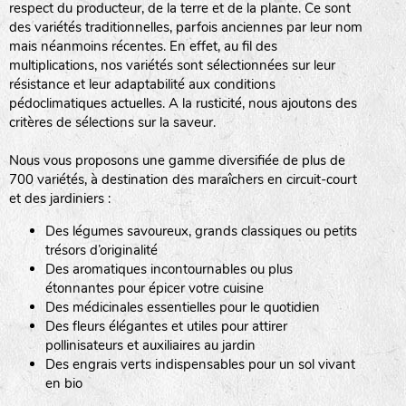
respect du producteur, de la terre et de la plante. Ce sont
des variétés traditionnelles, parfois anciennes par leur nom
haies
mais néanmoins récentes. En effet, au fil des
multiplications, nos variétés sont sélectionnées sur leur
zone sauvage
résistance et leur adaptabilité aux conditions
pédoclimatiques actuelles. A la rusticité, nous ajoutons des
critères de sélections sur la saveur.
mare
Nous vous proposons une gamme diversifiée de plus de
700 variétés, à destination des maraîchers en circuit-court
et des jardiniers :
Des légumes savoureux, grands classiques ou petits
tas de compost
trésors d’originalité
Des aromatiques incontournables ou plus
étonnantes pour épicer votre cuisine
Des médicinales essentielles pour le quotidien
fleurs
Des fleurs élégantes et utiles pour attirer
pollinisateurs et auxiliaires au jardin
animaux domestiques
Des engrais verts indispensables pour un sol vivant
en bio