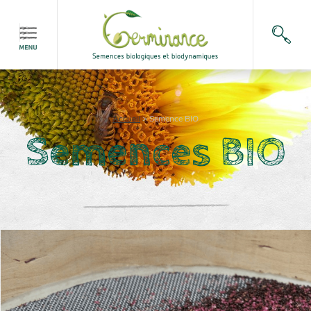
Accueil
>
Semence BIO
Semences BIO