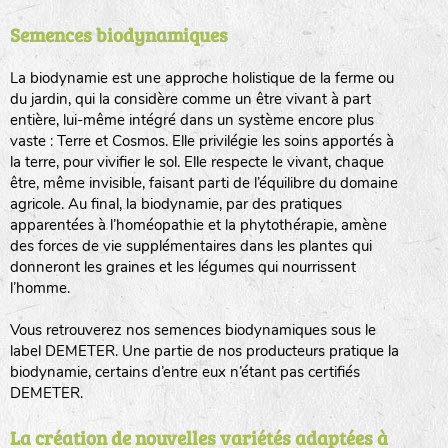
Semences biodynamiques
animaux sauvages
biodiversité cultivée
La biodynamie est une approche holistique de la ferme ou
du jardin, qui la considère comme un être vivant à part
entière, lui-même intégré dans un système encore plus
vaste : Terre et Cosmos. Elle privilégie les soins apportés à
la terre, pour vivifier le sol. Elle respecte le vivant, chaque
être, même invisible, faisant parti de l’équilibre du domaine
agricole. Au final, la biodynamie, par des pratiques
LA RÉFÉRENCE :
F
BEL
20BPA1A (en haut à gauche)
apparentées à l’homéopathie et la phytothérapie, amène
des forces de vie supplémentaires dans les plantes qui
F : Fleurs.
donneront les graines et les légumes qui nourrissent
Les autres catégories étant :
l’homme.
E
: Engrais vert
Vous retrouverez nos semences biodynamiques sous le
L
: Légumes
label DEMETER. Une partie de nos producteurs pratique la
A
: Aromatiques
biodynamie, certains d’entre eux n’étant pas certifiés
DEMETER.
BEL : Code de la variété
(Ici Belle de nuit)
20 : Année de récolte
(ici 2020)
La création de nouvelles variétés adaptées à