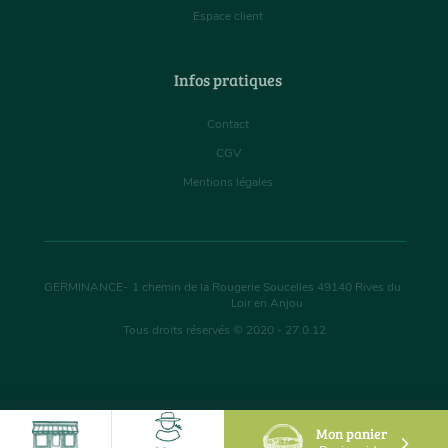
Espace client
Infos pratiques
Contact
CGV
Mentions légales
GERMINANCE
-
1 chemin de la Rougerie Soucelles
49140
Rives du
Loir en Anjou
Tous droits réservés © 2020 - 27.0.12
Mon panier