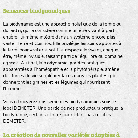
Semences biodynamiques
animaux sauvages
biodiversité cultivée
La biodynamie est une approche holistique de la ferme ou
du jardin, qui la considère comme un être vivant à part
entière, lui-même intégré dans un système encore plus
vaste : Terre et Cosmos. Elle privilégie les soins apportés à
la terre, pour vivifier le sol. Elle respecte le vivant, chaque
être, même invisible, faisant parti de l’équilibre du domaine
agricole. Au final, la biodynamie, par des pratiques
LA RÉFÉRENCE :
F
BEL
20BPA1A (en haut à gauche)
apparentées à l’homéopathie et la phytothérapie, amène
des forces de vie supplémentaires dans les plantes qui
F : Fleurs.
donneront les graines et les légumes qui nourrissent
Les autres catégories étant :
l’homme.
E
: Engrais vert
Vous retrouverez nos semences biodynamiques sous le
L
: Légumes
label DEMETER. Une partie de nos producteurs pratique la
A
: Aromatiques
biodynamie, certains d’entre eux n’étant pas certifiés
DEMETER.
BEL : Code de la variété
(Ici Belle de nuit)
20 : Année de récolte
(ici 2020)
La création de nouvelles variétés adaptées à