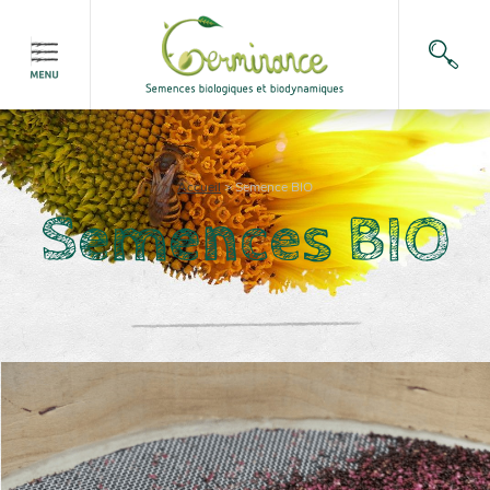
Accueil
>
Semence BIO
Semences BIO