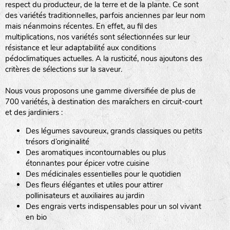
respect du producteur, de la terre et de la plante. Ce sont
des variétés traditionnelles, parfois anciennes par leur nom
haies
mais néanmoins récentes. En effet, au fil des
multiplications, nos variétés sont sélectionnées sur leur
zone sauvage
résistance et leur adaptabilité aux conditions
pédoclimatiques actuelles. A la rusticité, nous ajoutons des
critères de sélections sur la saveur.
mare
Nous vous proposons une gamme diversifiée de plus de
700 variétés, à destination des maraîchers en circuit-court
et des jardiniers :
Des légumes savoureux, grands classiques ou petits
tas de compost
trésors d’originalité
Des aromatiques incontournables ou plus
étonnantes pour épicer votre cuisine
Des médicinales essentielles pour le quotidien
fleurs
Des fleurs élégantes et utiles pour attirer
pollinisateurs et auxiliaires au jardin
animaux domestiques
Des engrais verts indispensables pour un sol vivant
en bio