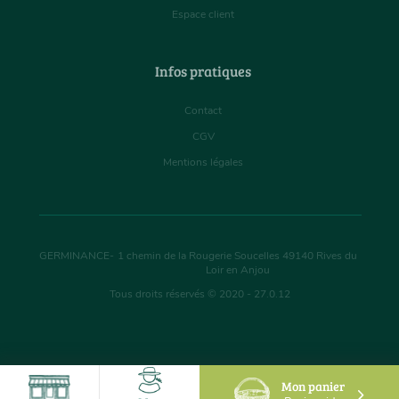
Espace client
Infos pratiques
Contact
CGV
Mentions légales
GERMINANCE
-
1 chemin de la Rougerie Soucelles
49140
Rives du
Loir en Anjou
Tous droits réservés © 2020 - 27.0.12
Mon panier