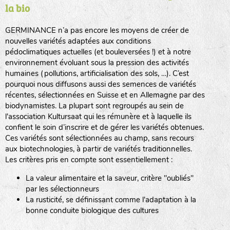
la bio
BPA : Initiales du producteur ou du fournisseur de la
semence.
GERMINANCE n’a pas encore les moyens de créer de
BINGENHEIMER SAATGUT (BGH)
nouvelles variétés adaptées aux conditions
1 : Numéro d’ordre du lot
pédoclimatiques actuelles (et bouleversées !) et à notre
A : Sans calibre.
environnement évoluant sous la pression des activités
www.bingenheimersaatgut.de
humaines (pollutions, artificialisation des sols, …). C’est
DE BOLSTER (DBO)
pourquoi nous diffusons aussi des semences de variétés
G
: Gros
Légumes feuilles
récentes, sélectionnées en Suisse et en Allemagne par des
M
: Moyen calibre
www.bolster.nl
biodynamistes. La plupart sont regroupés au sein de
P
: Petit calibre
GRAINE DEL PAÏS (GDP)
l'association Kultursaat qui les rémunère et à laquelle ils
confient le soin d’inscrire et de gérer les variétés obtenues.
Ces variétés sont sélectionnées au champ, sans recours
aux biotechnologies, à partir de variétés traditionnelles.
www.grainesdelpais.com
Légumes racines
Les critères pris en compte sont essentiellement :
JARDIN EN’VIE (JEV)
La valeur alimentaire et la saveur, critère "oubliés"
Plantes aromatiques
par les sélectionneurs
La rusticité, se définissant comme l'adaptation à la
bonne conduite biologique des cultures
LA BOITE A GRAINES (LBAG)