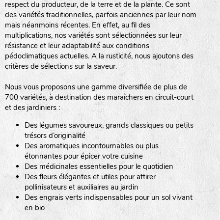
respect du producteur, de la terre et de la plante. Ce sont
des variétés traditionnelles, parfois anciennes par leur nom
haies
mais néanmoins récentes. En effet, au fil des
multiplications, nos variétés sont sélectionnées sur leur
zone sauvage
résistance et leur adaptabilité aux conditions
pédoclimatiques actuelles. A la rusticité, nous ajoutons des
critères de sélections sur la saveur.
mare
Nous vous proposons une gamme diversifiée de plus de
700 variétés, à destination des maraîchers en circuit-court
et des jardiniers :
Des légumes savoureux, grands classiques ou petits
tas de compost
trésors d’originalité
Des aromatiques incontournables ou plus
étonnantes pour épicer votre cuisine
Des médicinales essentielles pour le quotidien
fleurs
Des fleurs élégantes et utiles pour attirer
pollinisateurs et auxiliaires au jardin
animaux domestiques
Des engrais verts indispensables pour un sol vivant
en bio