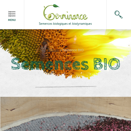
Accueil
>
Semence BIO
Semences BIO