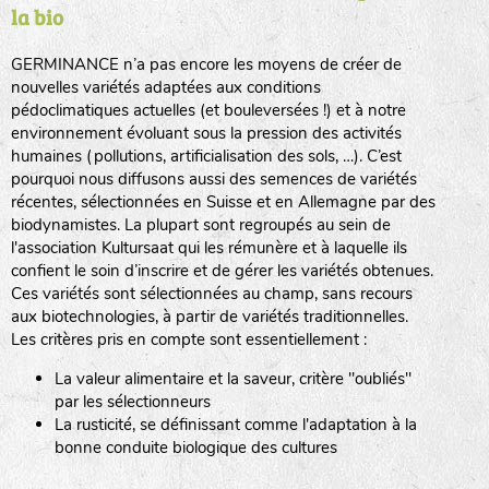
la bio
BPA : Initiales du producteur ou du fournisseur de la
semence.
GERMINANCE n’a pas encore les moyens de créer de
BINGENHEIMER SAATGUT (BGH)
nouvelles variétés adaptées aux conditions
1 : Numéro d’ordre du lot
pédoclimatiques actuelles (et bouleversées !) et à notre
A : Sans calibre.
environnement évoluant sous la pression des activités
www.bingenheimersaatgut.de
humaines (pollutions, artificialisation des sols, …). C’est
DE BOLSTER (DBO)
pourquoi nous diffusons aussi des semences de variétés
G
: Gros
Légumes feuilles
récentes, sélectionnées en Suisse et en Allemagne par des
M
: Moyen calibre
www.bolster.nl
biodynamistes. La plupart sont regroupés au sein de
P
: Petit calibre
GRAINE DEL PAÏS (GDP)
l'association Kultursaat qui les rémunère et à laquelle ils
confient le soin d’inscrire et de gérer les variétés obtenues.
Ces variétés sont sélectionnées au champ, sans recours
aux biotechnologies, à partir de variétés traditionnelles.
www.grainesdelpais.com
Légumes racines
Les critères pris en compte sont essentiellement :
JARDIN EN’VIE (JEV)
La valeur alimentaire et la saveur, critère "oubliés"
Plantes aromatiques
par les sélectionneurs
La rusticité, se définissant comme l'adaptation à la
bonne conduite biologique des cultures
LA BOITE A GRAINES (LBAG)