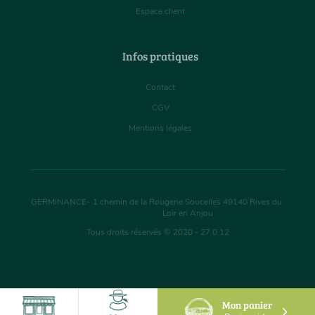
Espace client
Infos pratiques
Contact
CGV
Mentions légales
GERMINANCE
-
1 chemin de la Rougerie Soucelles
49140
Rives du
Loir en Anjou
Tous droits réservés © 2020 - 27.0.12
Mon panier