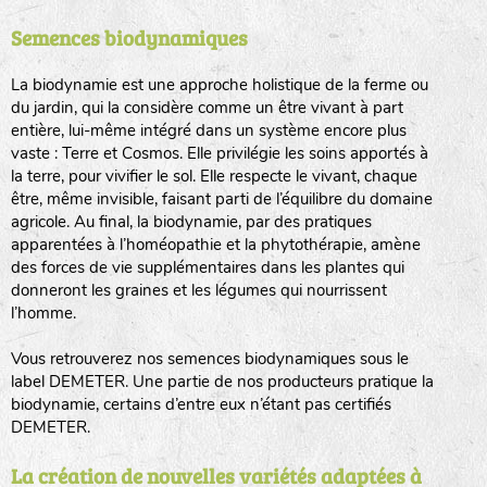
Semences biodynamiques
animaux sauvages
biodiversité cultivée
La biodynamie est une approche holistique de la ferme ou
du jardin, qui la considère comme un être vivant à part
entière, lui-même intégré dans un système encore plus
vaste : Terre et Cosmos. Elle privilégie les soins apportés à
la terre, pour vivifier le sol. Elle respecte le vivant, chaque
être, même invisible, faisant parti de l’équilibre du domaine
agricole. Au final, la biodynamie, par des pratiques
LA RÉFÉRENCE :
F
BEL
20BPA1A (en haut à gauche)
apparentées à l’homéopathie et la phytothérapie, amène
des forces de vie supplémentaires dans les plantes qui
F : Fleurs.
donneront les graines et les légumes qui nourrissent
Les autres catégories étant :
l’homme.
E
: Engrais vert
Vous retrouverez nos semences biodynamiques sous le
L
: Légumes
label DEMETER. Une partie de nos producteurs pratique la
A
: Aromatiques
biodynamie, certains d’entre eux n’étant pas certifiés
DEMETER.
BEL : Code de la variété
(Ici Belle de nuit)
20 : Année de récolte
(ici 2020)
La création de nouvelles variétés adaptées à