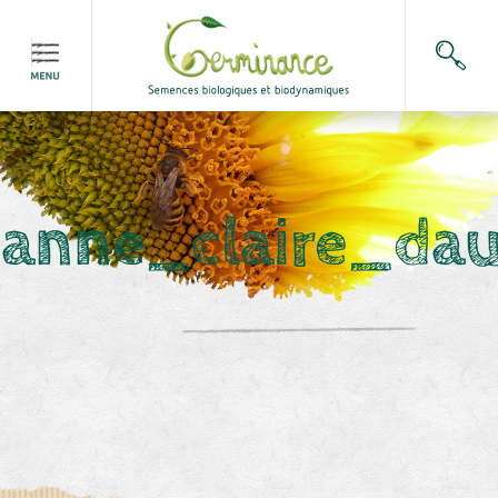
anne_claire_dau