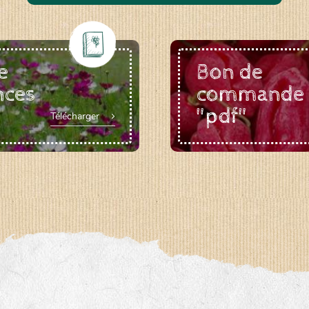
e
Bon de
nces
commande
"pdf"
Télécharger