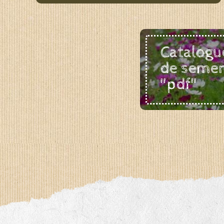
Catalogu
de seme
"pdf"