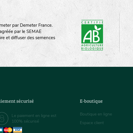
meter par Demeter France.
st agréée par le SEMAE
ire et diffuser des semences
iement sécurisé
E-boutique
Boutique en ligne
Le paiement en ligne est
100% sécurisé
Espace client