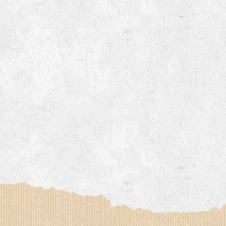
imée par Anne DEVOUGE
 autour du jardinage, biodynamie, la graine…
iter des chemins bucoliques des environs
sine, vannerie, inventaires sur notre domaine avec un expert 