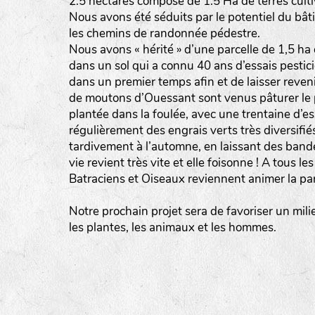
2.5 hectares composé de 1.5 Ha de terres culti
Nous avons été séduits par le potentiel du bâti
les chemins de randonnée pédestre.
Nous avons « hérité » d’une parcelle de 1,5 ha
dans un sol qui a connu 40 ans d’essais pesticid
dans un premier temps afin et de laisser reveni
de moutons d’Ouessant sont venus pâturer le 
plantée dans la foulée, avec une trentaine d’
régulièrement des engrais verts très diversifiés
tardivement à l’automne, en laissant des bande
vie revient très vite et elle foisonne ! A tous l
Batraciens et Oiseaux reviennent animer la par
Notre prochain projet sera de favoriser un milie
les plantes, les animaux et les hommes.