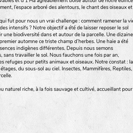
vables et d’1 Ha agréablement boisé autour de notre édifice
ment, l’espace arboré des alentours, le chant des oiseaux et
 qui fut pour nous un vrai challenge : comment ramener la vi
es intensifs ? Notre objectif a été de laisser reposer le sol
r une biodiversité dans et autour de la parcelle. Une dizaine
premier automne ce triste champ d’herbes. Une haie a été
essences indigènes différentes. Depuis nous semons
, sans travailler le sol. Nous fauchons une fois par an,
s refuges pour petits animaux et oiseaux. Notre constat : la
es étages, du sous-sol au ciel. Insectes, Mammifères, Reptiles,
celle.
u naturel riche, à la fois sauvage et cultivé, accueillant pour