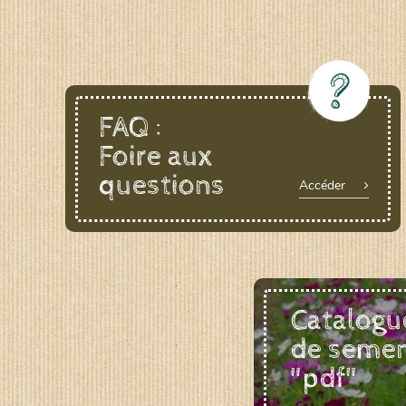
FAQ :
Foire aux
questions
Accéder
Catalogu
de seme
"pdf"