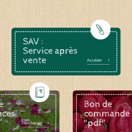
SAV :
Service après
vente
Accéder
e
Bon de
nces
commande
"pdf"
Télécharger