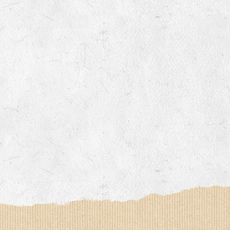
Le YOGA ou le BAIN DE GONG, an
Un ATELIER PRATIQUE ET THEORIQUE
La RANDONNEE PEDESTRE pour prof
Et d’autres activités diverses : cui
la LPO, géobiologie…