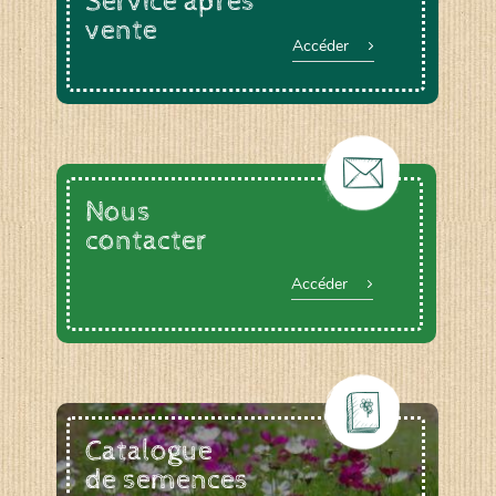
Service après
vente
Accéder
Le YOGA ou le BAIN DE GONG, animée par
Anne DEVOUGE
Un ATELIER PRATIQUE ET THEORIQUE
autour du jardinage, biodynamie, la graine…
La RANDONNEE PEDESTRE pour profiter des
chemins bucoliques des environs
Nous
Et d’autres activités diverses : cuisine,
vannerie, inventaires sur notre domaine avec
contacter
un expert de la LPO, géobiologie…
Accéder
Catalogue
de semences