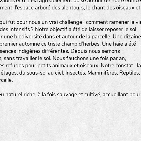
vables et d’1 Ha agréablement boisé autour de notre édifice
ment, l’espace arboré des alentours, le chant des oiseaux et
 qui fut pour nous un vrai challenge : comment ramener la vi
es intensifs ? Notre objectif a été de laisser reposer le sol
r une biodiversité dans et autour de la parcelle. Une dizaine
premier automne ce triste champ d’herbes. Une haie a été
essences indigènes différentes. Depuis nous semons
, sans travailler le sol. Nous fauchons une fois par an,
s refuges pour petits animaux et oiseaux. Notre constat : la
es étages, du sous-sol au ciel. Insectes, Mammifères, Reptiles,
celle.
u naturel riche, à la fois sauvage et cultivé, accueillant pour