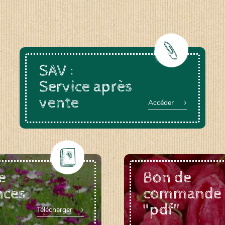
SAV :
Service après
vente
Accéder
e
Bon de
nces
commande
"pdf"
Télécharger