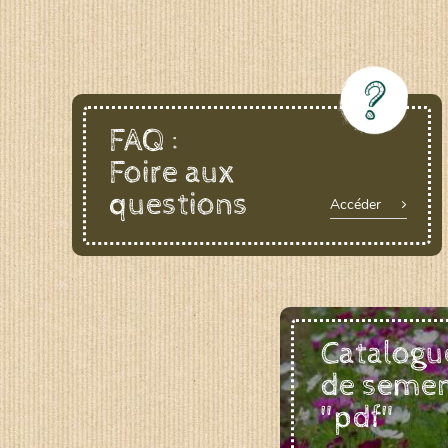
FAQ :
Foire aux
questions
Accéder
Catalogu
de seme
"pdf"