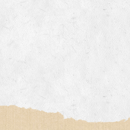
imée par Anne DEVOUGE
 autour du jardinage, biodynamie, la graine…
iter des chemins bucoliques des environs
sine, vannerie, inventaires sur notre domaine avec un expert 