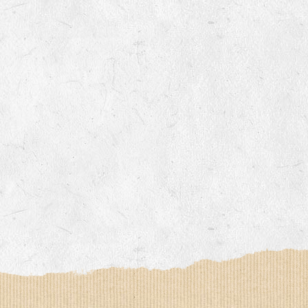
Le YOGA ou le BAIN DE GONG, an
Un ATELIER PRATIQUE ET THEORIQUE
La RANDONNEE PEDESTRE pour prof
Et d’autres activités diverses : cui
la LPO, géobiologie…