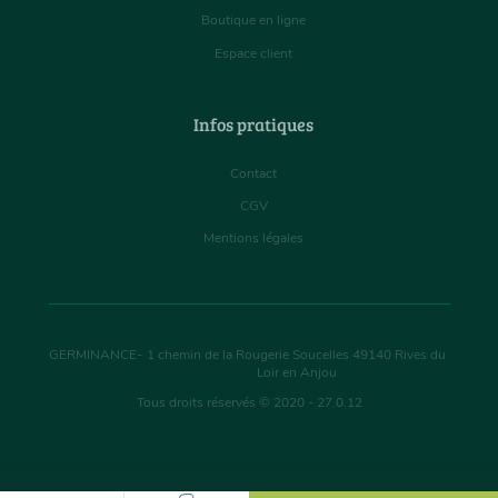
Boutique en ligne
Espace client
Infos pratiques
Contact
CGV
Mentions légales
GERMINANCE
-
1 chemin de la Rougerie Soucelles
49140
Rives du
Loir en Anjou
Tous droits réservés © 2020 - 27.0.12