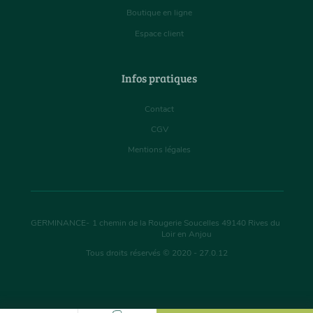
Boutique en ligne
Espace client
Infos pratiques
Contact
CGV
Mentions légales
GERMINANCE
-
1 chemin de la Rougerie Soucelles
49140
Rives du
Loir en Anjou
Tous droits réservés © 2020 - 27.0.12