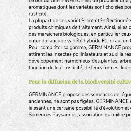
Le but de GERMINANCE est de proposer une 
aromatiques dont les variétés sont choisies pou
rusticité.
La plupart de ces variétés ont été sélectionnée
produits chimiques de traitement. Ainsi, elles 
des maraîchers biologiques, en particulier ceux
entendu, aucune variété hybride F1, ni aucun 
Pour compléter sa gamme, GERMINANCE propose e
attirent les insectes pollinisateurs et auxiliai
développement harmonieux des plantes, arbres 
fonction de leur rusticité, de leurs formes, leu
Pour la diffusion de la biodiversité culti
GERMINANCE propose des semences de légumes 
anciennes, ne sont pas figées. GERMINANCE ef
laissant une certaine possibilité d’évolutio
Semences Paysannes, association qui milite pour