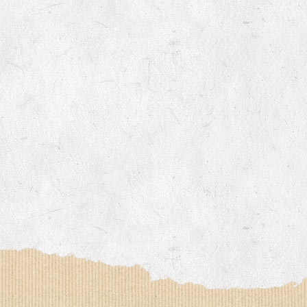
imée par Anne DEVOUGE
 autour du jardinage, biodynamie, la graine…
iter des chemins bucoliques des environs
sine, vannerie, inventaires sur notre domaine avec un expert 