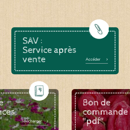
SAV :
Service après
vente
Accéder
e
Bon de
nces
commande
"pdf"
Télécharger