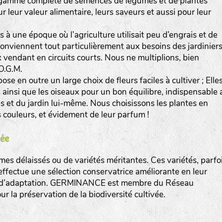
gamme complète de semences de légumes et de plantes
r leur valeur alimentaire, leurs saveurs et aussi pour leur
s à une époque où l’agriculture utilisait peu d’engrais et de
conviennent tout particulièrement aux besoins des jardiniers
 vendant en circuits courts. Nous ne multiplions, bien
O.G.M.
n outre un large choix de fleurs faciles à cultiver ; Elle
res ainsi que les oiseaux pour un bon équilibre, indispensable 
et du jardin lui-même. Nous choisissons les plantes en
rs couleurs, et évidement de leur parfum !
vée
délaissés ou de variétés méritantes. Ces variétés, parfo
fectue une sélection conservatrice améliorante en leur
n et d’adaptation. GERMINANCE est membre du Réseau
 la préservation de la biodiversité cultivée.