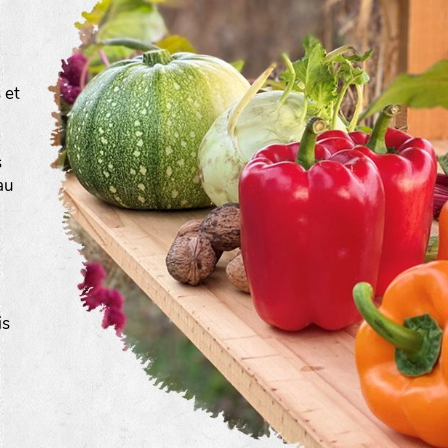
 et
s
au
is