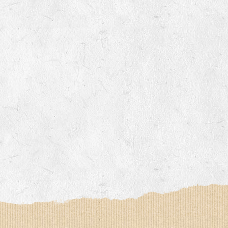
Le YOGA ou le BAIN DE GONG, an
Un ATELIER PRATIQUE ET THEORIQUE
La RANDONNEE PEDESTRE pour prof
Et d’autres activités diverses : cui
la LPO, géobiologie…