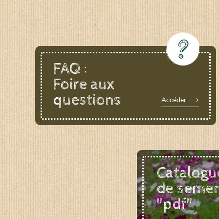
FAQ :
Foire aux
questions
Accéder
Catalogu
de seme
"pdf"