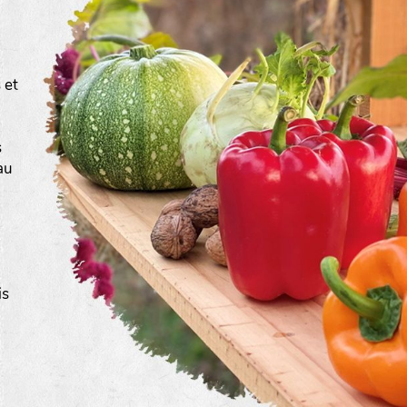
 et
s
au
is