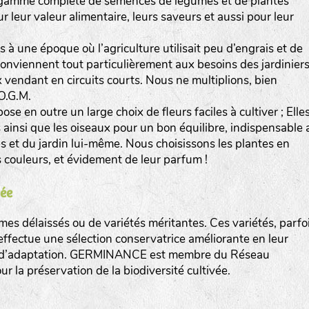
gamme complète de semences de légumes et de plantes
r leur valeur alimentaire, leurs saveurs et aussi pour leur
s à une époque où l’agriculture utilisait peu d’engrais et de
conviennent tout particulièrement aux besoins des jardiniers
 vendant en circuits courts. Nous ne multiplions, bien
O.G.M.
n outre un large choix de fleurs faciles à cultiver ; Elle
res ainsi que les oiseaux pour un bon équilibre, indispensable 
et du jardin lui-même. Nous choisissons les plantes en
rs couleurs, et évidement de leur parfum !
vée
délaissés ou de variétés méritantes. Ces variétés, parfo
fectue une sélection conservatrice améliorante en leur
n et d’adaptation. GERMINANCE est membre du Réseau
 la préservation de la biodiversité cultivée.