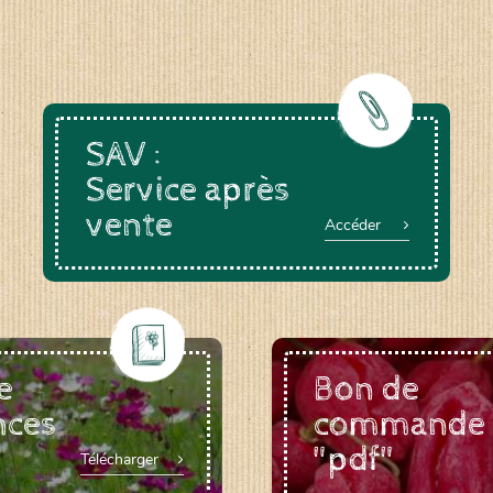
SAV :
Service après
vente
Accéder
e
Bon de
nces
commande
"pdf"
Télécharger