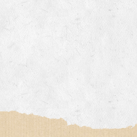
imée par Anne DEVOUGE
 autour du jardinage, biodynamie, la graine…
iter des chemins bucoliques des environs
sine, vannerie, inventaires sur notre domaine avec un expert 