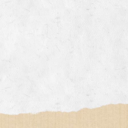
Le YOGA ou le BAIN DE GONG, an
Un ATELIER PRATIQUE ET THEORIQUE
La RANDONNEE PEDESTRE pour prof
Et d’autres activités diverses : cui
la LPO, géobiologie…