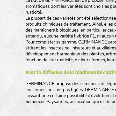
Le but de GERMINANCE est de proposer une 
aromatiques dont les variétés sont choisies pou
rusticité.
La plupart de ces variétés ont été sélectionnée
produits chimiques de traitement. Ainsi, elles 
des maraîchers biologiques, en particulier ceux
entendu, aucune variété hybride F1, ni aucun 
Pour compléter sa gamme, GERMINANCE propose e
attirent les insectes pollinisateurs et auxiliai
développement harmonieux des plantes, arbres 
fonction de leur rusticité, de leurs formes, leu
Pour la diffusion de la biodiversité culti
GERMINANCE propose des semences de légumes 
anciennes, ne sont pas figées. GERMINANCE ef
laissant une certaine possibilité d’évolutio
Semences Paysannes, association qui milite pour