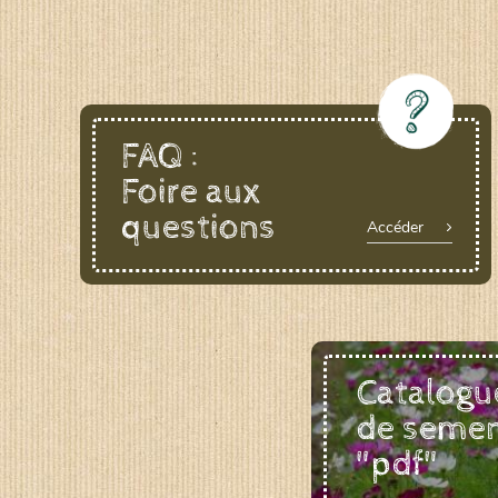
FAQ :
Foire aux
questions
Accéder
Catalogu
de seme
"pdf"