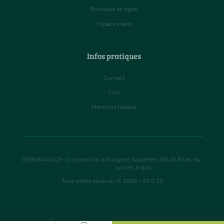
Boutique en ligne
Espace client
Infos pratiques
Contact
CGV
Mentions légales
GERMINANCE
-
1 chemin de la Rougerie Soucelles
49140
Rives du
Loir en Anjou
Tous droits réservés © 2020 - 27.0.12