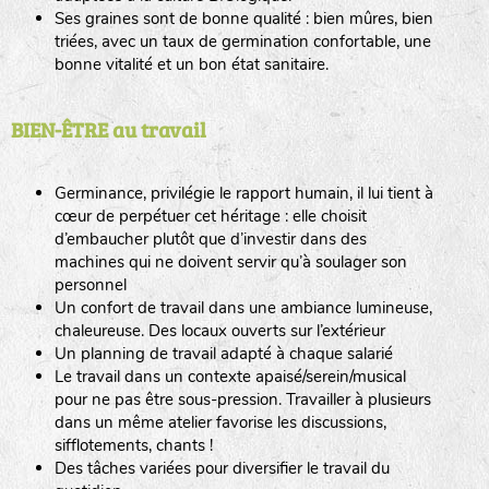
Boutique en ligne
Espace client
Infos pratiques
Contact
CGV
Mentions légales
GERMINANCE
-
1 chemin de la Rougerie Soucelles
49140
Rives du
Loir en Anjou
Tous droits réservés © 2020 - 27.0.12