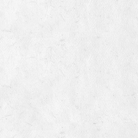
Des produits certifiés
GERMINANCE est certifilée AB par Bureau Veritas et Demeter
par Demeter France. La totalité de ses productions sont certifiées
AB. Elle est agréée par le SEMAE (interprofession des semences
et des plants) pour produire et diffuser des semences potagères
(Carte n° C3 - 035502).