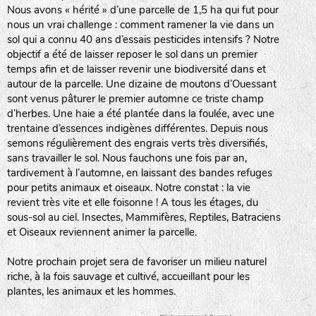
SAV :
Le YOGA ou le BAIN DE GONG, animée par
Service après
Anne DEVOUGE
vente
Un ATELIER PRATIQUE ET THEORIQUE
Accéder
autour du jardinage, biodynamie, la graine…
La RANDONNEE PEDESTRE pour profiter des
chemins bucoliques des environs
Et d’autres activités diverses : cuisine,
vannerie, inventaires sur notre domaine avec
un expert de la LPO, géobiologie…
Nous
contacter
Accéder