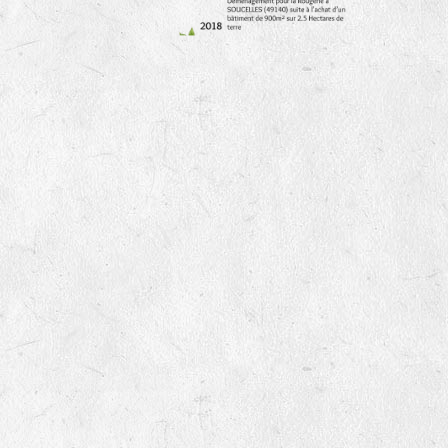
Catalogue
de semences
"pdf"
Télécharger
Bon de
commande "pdf"
Télécharger